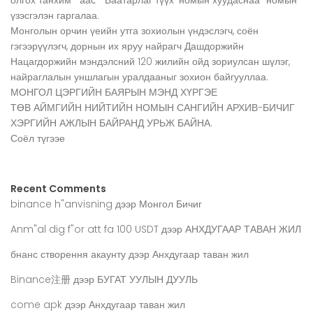
үзэсгэлэн гаргалаа.
Монголын орчин үеийн утга зохиолын үндэслэгч, соён
гэгээрүүлэгч, дорнын их яруу найрагч Дашдоржийн
Нацагдоржийн мэндэлсний 120 жилийн ойд зориулсан шүлэг,
найраглалын уншлагын уралдааныг зохион байгууллаа.
МОНГОЛ ЦЭРГИЙН БАЯРЫН МЭНД ХҮРГЭЕ
ТӨВ АЙМГИЙН НИЙТИЙН НОМЫН САНГИЙН АРХИВ-БИЧИГ
ХЭРГИЙН АЖЛЫН БАЙРАНД УРЬЖ БАЙНА.
Соёл түгээе
Recent Comments
binance h"anvisning
дээр
Монгол Бичиг
Anm"al dig f"or att fa 100 USDT
дээр
АНХДУГААР ТАВАН ЖИЛ
бнанс створення акаунту
дээр
Анхдугаар таван жил
Binance注册
дээр
БУГАТ УУЛЫН ДУУЛЬ
come apk
дээр
Анхдугаар таван жил