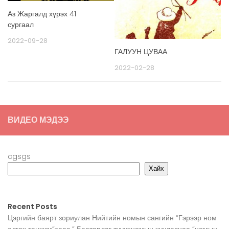
Аз Жаргалд хүрэх 41
сургаал
2022-09-28
ГАЛУУН ЦУВАА
2022-02-28
ВИДЕО МЭДЭЭ
cgsgs
Хайх
Recent Posts
Цэргийн баярт зориулан Нийтийн номын сангийн “Гэрээр ном
олгох танхим”-аас ” Баатарлаг түүх-номын хуудаснаа “номын