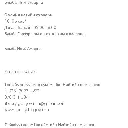
Бямба, Ням: Амарна
Өвлийн цагийн хуваарь
/10-05 сар/
Даваа-Баасан: 09:00-18:00.
Бямба:Гэрээр ном олгох танхим ажиллана.
Бямба,Ням: Амарна.
ХОЛБОО БАРИХ:
Төв аймаг зуунмод сум 1-р баг Нийтийн номын сан
(+976) 7027-2227
976 9111-5841
library.go.gov.mn@gmail.com
www.library.to.gov.mn
Фейсбүүк хаяг-Төв аймгийн Нийтийн номын сан