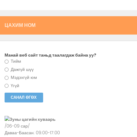
ЦАХИМ НОМ
Манай веб сайт таньд таалагдаж байна уу?
Тийм
Дажгүй шүү
Мэдэхгүй юм
Үгүй
Зуны цагийн хуваарь
/06-09 сар/
Даваа-Баасан: 09:00-17:00