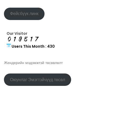
Фейсбүүк линк
Our Visitor
Users This Month : 430
Жендерийн мэдэмжтэй төсөвлөлт
Оюунлаг Эмэгтэйчүүд төсөл