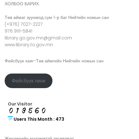
ХОЛБОО БАРИХ:
Төв аймаг зуунмод сум 1-р баг Нийтийн номын сан
(+976) 7027-2227
976 9111-5841
library.go.gov.mn@gmail.com
www.library.to.gov.mn
Фейсбүүк хаяг-Төв аймгийн Нийтийн номын сан
Фейсбүүк линк
Our Visitor
Users This Month : 473
Жендерийн мэдэмжтэй төсөвлөлт