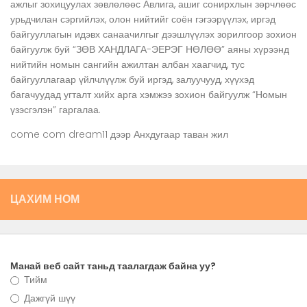
ажлыг зохицуулах зөвлөлөөс Авлига, ашиг сонирхлын зөрчлөөс
урьдчилан сэргийлэх, олон нийтийг соён гэгээрүүлэх, иргэд
байгууллагын идэвх санаачилгыг дээшлүүлэх зорилгоор зохион
байгуулж буй “ЗӨВ ХАНДЛАГА-ЭЕРЭГ НӨЛӨӨ” аяны хүрээнд
нийтийн номын сангийн ажилтан албан хаагчид, тус
байгууллагаар үйлчлүүлж буй иргэд, залуучууд, хүүхэд
багачуудад угталт хийх арга хэмжээ зохион байгуулж “Номын
үзэсгэлэн” гаргалаа.
come com dream11
дээр
Анхдугаар таван жил
ЦАХИМ НОМ
Манай веб сайт таньд таалагдаж байна уу?
Тийм
Дажгүй шүү