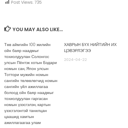
Post Views:
735
YOU MAY ALSO LIKE...
Төв аймгийн 100 жилийн
ХАВРЫН БҮХ НИЙТИЙН ИХ
ойн баяр наадмыг
ЦЭВЭРЛЭГЭЭ
тохиолдуулан Солонгос
2024-04-22
улсын Пёнтэк хотын Бэдари
номын сан, Япон улсын
Тоттори мужийн номын
сангийн төлөөлөгчид номын
сангийн үйл ажиллагаа
болоод ойн баяр наадмыг
тохиолдуулан гаргасан
номын үзэсгэлэн, картын
үзэсгэлэнтэй танилцан
цаашид хамтын
ажиллагаагаа улам