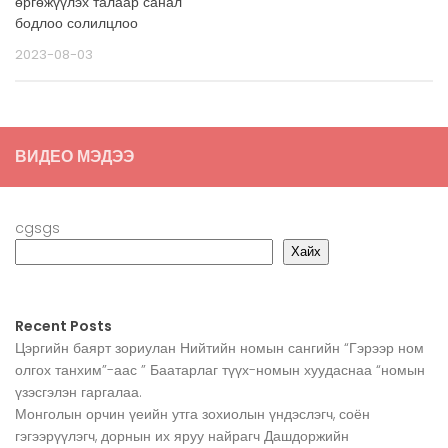
өргөжүүлэх талаар санал
бодлоо солилцлоо
2023-08-03
ВИДЕО МЭДЭЭ
cgsgs
Хайх
Recent Posts
Цэргийн баярт зориулан Нийтийн номын сангийн “Гэрээр ном
олгох танхим”-аас ” Баатарлаг түүх-номын хуудаснаа “номын
үзэсгэлэн гаргалаа.
Монголын орчин үеийн утга зохиолын үндэслэгч, соён
гэгээрүүлэгч, дорнын их яруу найрагч Дашдоржийн