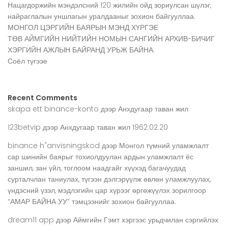
Нацагдоржийн мэндэлсний 120 жилийн ойд зориулсан шүлэг,
найраглалын уншлагын уралдааныг зохион байгууллаа.
МОНГОЛ ЦЭРГИЙН БАЯРЫН МЭНД ХҮРГЭЕ
ТӨВ АЙМГИЙН НИЙТИЙН НОМЫН САНГИЙН АРХИВ-БИЧИГ
ХЭРГИЙН АЖЛЫН БАЙРАНД УРЬЖ БАЙНА.
Соёл түгээе
Recent Comments
skapa ett binance-konto
дээр
Анхдугаар таван жил
123betvip
дээр
Анхдугаар таван жил 1962.02.20
binance h"anvisningskod
дээр
Монгол түмний уламжлалт
сар шинийн баярыг тохиолдуулан ардын уламжлалт ёс
заншил, зан үйл, тоглоом наадгайг хүүхэд багачуудад
сурталчлан таниулах, түгээн дэлгэрүүлж өвлөн уламжлуулах,
үндэсний үзэл, мэдлэгийн цар хүрээг өргөжүүлэх зорилгоор
“АМАР БАЙНА УУ” тэмцээнийг зохион байгууллаа.
dream11 app
дээр
Аймгийн Гэмт хэргээс урьдчилан сэргийлэх