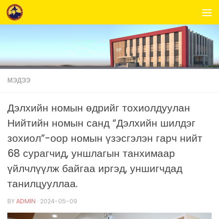
Skip to content
МЭДЭЭ
Дэлхийн номын өдрийг тохиолдуулан
Нийтийн номын санд “Дэлхийн шилдэг
зохиол”-оор номын үзэсгэлэн гарч нийт
68 сурагчид, уншлагын танхимаар
үйлчлүүлж байгаа иргэд, уншигчдад
танилцууллаа.
BY
ADMIN
·
2024-05-09