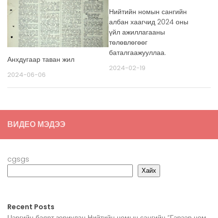
Нийтийн номын сангийн
албан хаагчид 2024 оны
үйл ажиллагааны
төлөвлөгөөг
баталгаажууллаа.
Анхдугаар таван жил
2024-02-19
2024-06-06
ВИДЕО МЭДЭЭ
cgsgs
Хайх
Recent Posts
Цэргийн баярт зориулан Нийтийн номын сангийн “Гэрээр ном