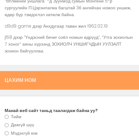
“Өглөөний уншлага” -д Зуунмод сумын Монгени 5-р
сургуулийн П.Цэрэнпагма багштай 3б ангийхан номоо уншиж,
өдөр бүр тэмдэглэл хөтөлж байна.
d9d9 game
дээр
Анхдугаар таван жил 1962.02.19
jl58
дээр
“Үндэсний бичиг соёл номын өдрүүд”, “Утга зохиолын
7 хоног” аяны хүрээнд ЗОХИОЛЧ УНШИГЧДЫН УУЛЗАЛТ
зохион байгууллаа.
ЦАХИМ НОМ
Манай веб сайт таньд таалагдаж байна уу?
Тийм
Дажгүй шүү
Мэдэхгүй юм