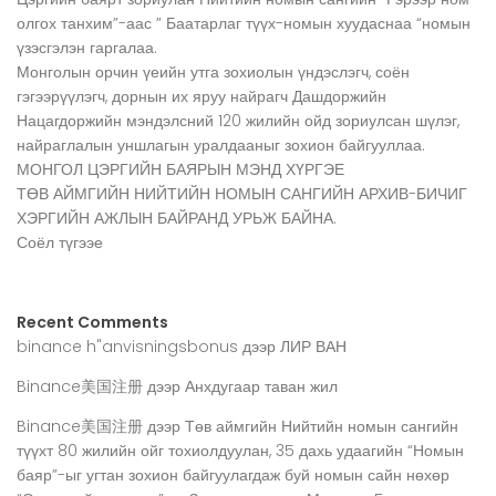
олгох танхим”-аас ” Баатарлаг түүх-номын хуудаснаа “номын
үзэсгэлэн гаргалаа.
Монголын орчин үеийн утга зохиолын үндэслэгч, соён
гэгээрүүлэгч, дорнын их яруу найрагч Дашдоржийн
Нацагдоржийн мэндэлсний 120 жилийн ойд зориулсан шүлэг,
найраглалын уншлагын уралдааныг зохион байгууллаа.
МОНГОЛ ЦЭРГИЙН БАЯРЫН МЭНД ХҮРГЭЕ
ТӨВ АЙМГИЙН НИЙТИЙН НОМЫН САНГИЙН АРХИВ-БИЧИГ
ХЭРГИЙН АЖЛЫН БАЙРАНД УРЬЖ БАЙНА.
Соёл түгээе
Recent Comments
binance h"anvisningsbonus
дээр
ЛИР ВАН
Binance美国注册
дээр
Анхдугаар таван жил
Binance美国注册
дээр
Төв аймгийн Нийтийн номын сангийн
түүхт 80 жилийн ойг тохиолдуулан, 35 дахь удаагийн “Номын
баяр”-ыг угтан зохион байгуулагдаж буй номын сайн нөхөр