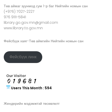
Төв аймаг зуунмод сум 1-р баг Нийтийн номын сан
(+976) 7027-2227
976 9111-5841
library.go.gov.mn@gmail.com
www.library.to.gov.mn
Фейсбүүк хаяг-Төв аймгийн Нийтийн номын сан
Фейсбүүк линк
Our Visitor
Users This Month : 594
Жендерийн мэдэмжтэй төсөвлөлт