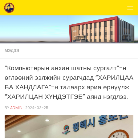
Skip to content
МЭДЭЭ
“Компьютерын анхан шатны сургалт”-н
өглөөний ээлжийн сурагчдад “ХАРИЛЦАА
БА ХАНДЛАГА”-н талаарх яриа өрнүүлж
“ХАРИЛЦАН ХҮНДЭТГЭЕ” аянд нэгдлээ.
BY
ADMIN
·
2024-03-25