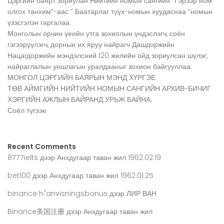
Цэргийн баярт зориулан Нийтийн номын сангийн “Гэрээр ном
олгох танхим”-аас ” Баатарлаг түүх-номын хуудаснаа “номын
үзэсгэлэн гаргалаа.
Монголын орчин үеийн утга зохиолын үндэслэгч, соён
гэгээрүүлэгч, дорнын их яруу найрагч Дашдоржийн
Нацагдоржийн мэндэлсний 120 жилийн ойд зориулсан шүлэг,
найраглалын уншлагын уралдааныг зохион байгууллаа.
МОНГОЛ ЦЭРГИЙН БАЯРЫН МЭНД ХҮРГЭЕ
ТӨВ АЙМГИЙН НИЙТИЙН НОМЫН САНГИЙН АРХИВ-БИЧИГ
ХЭРГИЙН АЖЛЫН БАЙРАНД УРЬЖ БАЙНА.
Соёл түгээе
Recent Comments
8777ielts
дээр
Анхдугаар таван жил 1962.02.19
bet100
дээр
Анхдугаар таван жил 1962.01.25
binance h"anvisningsbonus
дээр
ЛИР ВАН
Binance美国注册
дээр
Анхдугаар таван жил