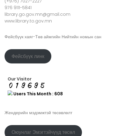
(+976) 7027-2227
976 9111-5841
library.go.gov.mn@gmail.com
www.library.to.gov.mn
Фейсбүүк хаяг-Төв аймгийн Нийтийн номын сан
Фейсбүүк линк
Our Visitor
Users This Month : 608
Жендерийн мэдэмжтэй төсөвлөлт
Оюунлаг Эмэгтэйчүүд төсөл