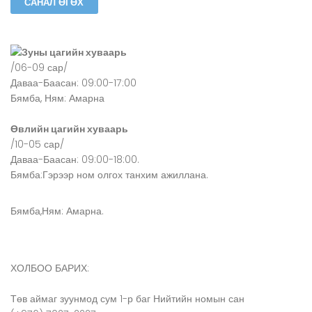
Зуны цагийн хуваарь
/06-09 сар/
Даваа-Баасан: 09:00-17:00
Бямба, Ням: Амарна
Өвлийн цагийн хуваарь
/10-05 сар/
Даваа-Баасан: 09:00-18:00.
Бямба:Гэрээр ном олгох танхим ажиллана.
Бямба,Ням: Амарна.
ХОЛБОО БАРИХ:
Төв аймаг зуунмод сум 1-р баг Нийтийн номын сан