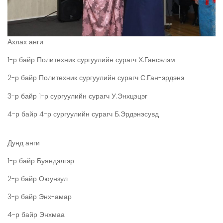
Ахлах анги
1-р байр Политехник сургуулийн сурагч Х.Гансэлэм
2-р байр Политехник сургуулийн сурагч С.Ган-эрдэнэ
3-р байр 1-р сургуулийн сурагч У.Энхцэцэг
4-р байр 4-р сургуулийн сурагч Б.Эрдэнэсувд
Дунд анги
1-р байр Буяндэлгэр
2-р байр Оюунзул
3-р байр Энх-амар
4-р байр Энхмаа