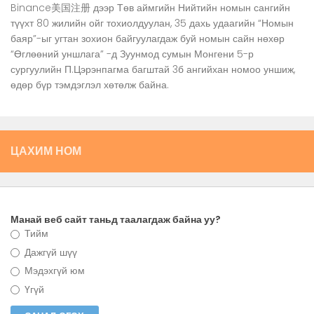
Binance美国注册
дээр
Төв аймгийн Нийтийн номын сангийн
түүхт 80 жилийн ойг тохиолдуулан, 35 дахь удаагийн “Номын
баяр”-ыг угтан зохион байгуулагдаж буй номын сайн нөхөр
“Өглөөний уншлага” -д Зуунмод сумын Монгени 5-р
сургуулийн П.Цэрэнпагма багштай 3б ангийхан номоо уншиж,
өдөр бүр тэмдэглэл хөтөлж байна.
ЦАХИМ НОМ
Манай веб сайт таньд таалагдаж байна уу?
Тийм
Дажгүй шүү
Мэдэхгүй юм
Үгүй