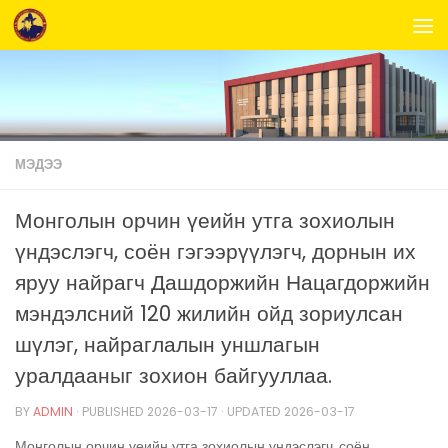
Skip to content
МЭДЭЭ
Монголын орчин үеийн утга зохиолын
үндэслэгч, соён гэгээрүүлэгч, дорнын их
яруу найрагч Дашдоржийн Нацагдоржийн
мэндэлсний 120 жилийн ойд зориулсан
шүлэг, найраглалын уншлагын
уралдааныг зохион байгууллаа.
BY
ADMIN
· PUBLISHED
2026-03-17
· UPDATED
2026-03-17
Монголын орчин үеийн утга зохиолын үндэслэгч, соён