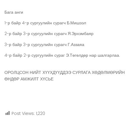
Бага анги
1-р байр 4-р сургуулийн сурагч Б.Мишээл
2-р байр 3-р сургуулийн сурагч Я.Эрхэмбаяр
3-р байр 3-р сургуулийн сурагч Г.Аззаяа
4-р байр 2-р сургуулийн сураг Э.Төгөлдөр нар шалгарлаа.
ОРОЛЦСОН НИЙТ ХҮҮХДҮҮДДЭЭ СУРЛАГА ХӨДӨЛМӨРИЙН
ӨНДӨР АМЖИЛТ ХҮСЬЕ
Post Views:
1,220