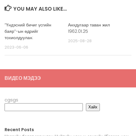
YOU MAY ALSO LIKE...
“Үндэсний бичиг үсгийн
Анхдугаар таван жил
баяр”-ын өдрийг
1962.01.25
тохиолдуулан:
2025-08-28
2023-06-06
ВИДЕО МЭДЭЭ
cgsgs
Хайх
Recent Posts