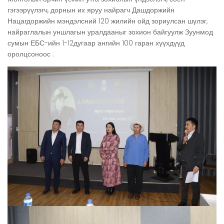
гэгээрүүлэгч, дорнын их яруу найрагч Дашдоржийн
Нацагдоржийн мэндэлсний 120 жилийн ойд зориулсан шүлэг,
найраглалын уншлагын уралдааныг зохион байгуулж Зуунмод
сумын ЕБС-ийн 1-12дугаар ангийн 100 гаран хүүхдүүд
оролцсоноос :