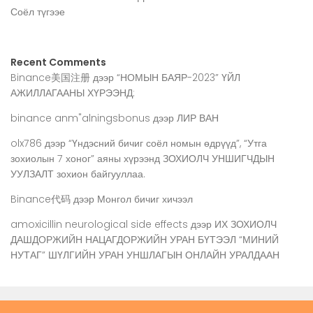
Соёл түгээе
Recent Comments
Binance美国注册
дээр
“НОМЫН БАЯР-2023” ҮЙЛ
АЖИЛЛАГААНЫ ХҮРЭЭНД:
binance anm"alningsbonus
дээр
ЛИР ВАН
olx786
дээр
“Үндэсний бичиг соёл номын өдрүүд”, “Утга
зохиолын 7 хоног” аяны хүрээнд ЗОХИОЛЧ УНШИГЧДЫН
УУЛЗАЛТ зохион байгууллаа.
Binance代码
дээр
Монгол бичиг хичээл
amoxicillin neurological side effects
дээр
ИХ ЗОХИОЛЧ
ДАШДОРЖИЙН НАЦАГДОРЖИЙН УРАН БҮТЭЭЛ “МИНИЙ
НУТАГ” ШҮЛГИЙН УРАН УНШЛАГЫН ОНЛАЙН УРАЛДААН