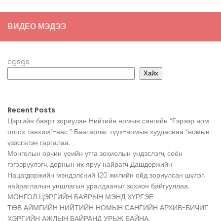
ВИДЕО МЭДЭЭ
cgsgs
Хайх
Recent Posts
Цэргийн баярт зориулан Нийтийн номын сангийн “Гэрээр ном
олгох танхим”-аас ” Баатарлаг түүх-номын хуудаснаа “номын
үзэсгэлэн гаргалаа.
Монголын орчин үеийн утга зохиолын үндэслэгч, соён
гэгээрүүлэгч, дорнын их яруу найрагч Дашдоржийн
Нацагдоржийн мэндэлсний 120 жилийн ойд зориулсан шүлэг,
найраглалын уншлагын уралдааныг зохион байгууллаа.
МОНГОЛ ЦЭРГИЙН БАЯРЫН МЭНД ХҮРГЭЕ
ТӨВ АЙМГИЙН НИЙТИЙН НОМЫН САНГИЙН АРХИВ-БИЧИГ
ХЭРГИЙН АЖЛЫН БАЙРАНД УРЬЖ БАЙНА.