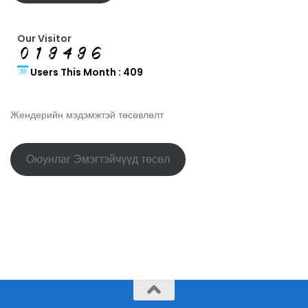
Our Visitor
Users This Month : 409
Жендерийн мэдэмжтэй төсөвлөлт
Оюунлаг Эмэгтэйчүүд төсөл