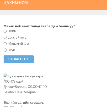
ЦАХИМ НОМ
Манай веб сайт таньд таалагдаж байна уу?
Тийм
Дажгүй шүү
Мэдэхгүй юм
Үгүй
Зуны цагийн хуваарь
/06-09 сар/
Даваа-Баасан: 09:00-17:00
Бямба, Ням: Амарна
Өвлийн цагийн хуваарь