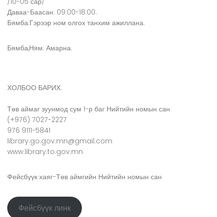
/10-05 сар/
Даваа-Баасан: 09:00-18:00.
Бямба:Гэрээр ном олгох танхим ажиллана.
Бямба,Ням: Амарна.
ХОЛБОО БАРИХ:
Төв аймаг зуунмод сум 1-р баг Нийтийн номын сан
(+976) 7027-2227
976 9111-5841
library.go.gov.mn@gmail.com
www.library.to.gov.mn
Фейсбүүк хаяг-Төв аймгийн Нийтийн номын сан
Фейсбүүк линк