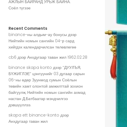
АЖЛЫН БАЙРАНД УРЬЖ БАЙНА.
Соёл түгээе
Recent Comments
binance-ны алдым-ау бонусы
дээр
Нийтийн номын сангийн 04-р сард
хийгдэх календарчилсан төлөвлөгөө
cb6
дээр
Анхдугаар таван жил 1962.02.28
binance skapa konto
дээр
“ДУУЛЪЯ,
БҮЖИГЛЭЕ” цэнгүүнийг 03 дугаар сарын
06-ны өдөр Зуунмод сумын Соёлын
төвийн хамт олонтой амжилттай зохион
байгуулж, Нийтийн номын сангийн ахмад
настан Д.Батбаатар мэндчилгээ
дэвшүүллээ.
skapa ett binance-konto
дээр
Анхдугаар таван жил