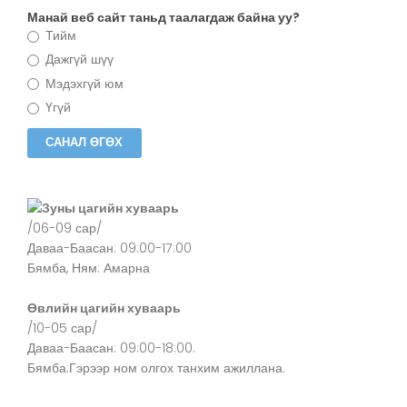
Манай веб сайт таньд таалагдаж байна уу?
Тийм
Дажгүй шүү
Мэдэхгүй юм
Үгүй
Зуны цагийн хуваарь
/06-09 сар/
Даваа-Баасан: 09:00-17:00
Бямба, Ням: Амарна
Өвлийн цагийн хуваарь
/10-05 сар/
Даваа-Баасан: 09:00-18:00.
Бямба:Гэрээр ном олгох танхим ажиллана.