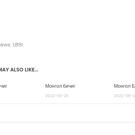
iews:
1,851
AY ALSO LIKE...
чиг
Монгол бичиг
Монгол Б
2022-09-20
2022-08-2