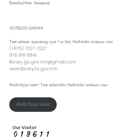
Бямба,Ням: Амарна.
ХОЛБОО БАРИХ:
Төв аймаг зуунмод сум 1-р баг Нийтийн номын сан
(+976) 7027-2227
976 9111-5841
library.go.gov.mn@gmail.com
www.library.to.gov.mn
Фейсбүүк хаяг-Төв аймгийн Нийтийн номын сан
Фейсбүүк линк
Our Visitor