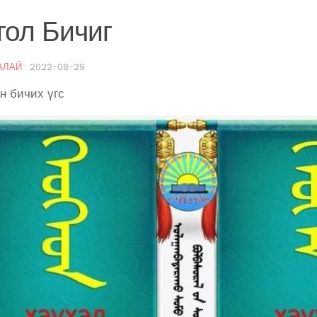
гол Бичиг
АЛАЙ
·
2022-08-29
н бичих үгс