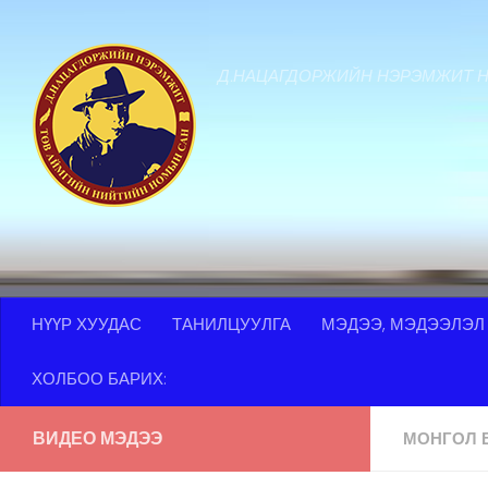
Skip to content
Д.НАЦАГДОРЖИЙН НЭРЭМЖИТ 
НҮҮР ХУУДАС
ТАНИЛЦУУЛГА
МЭДЭЭ, МЭДЭЭЛЭЛ
ХОЛБОО БАРИХ:
ВИДЕО МЭДЭЭ
МОНГОЛ 