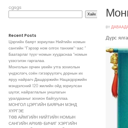
cgsgs
Мон
Хайх
BY
ДАВААД
Recent Posts
Дүрс ялга
Цэргийн баярт зориулан Нийтийн номын
сангийн “Гэрээр ном олгох танхим”-аас ”
Баатарлаг түүх-номын хуудаснаа “номын
үзэсгэлэн гаргалаа.
Монголын орчин үеийн утга зохиолын
үндэслэгч, соён гэгээрүүлэгч, дорнын их
яруу найрагч Дашдоржийн Нацагдоржийн
мэндэлсний 120 жилийн ойд зориулсан
шүлэг, найраглалын уншлагын
уралдааныг зохион байгууллаа.
МОНГОЛ ЦЭРГИЙН БАЯРЫН МЭНД
ХҮРГЭЕ
ТӨВ АЙМГИЙН НИЙТИЙН НОМЫН
САНГИЙН АРХИВ-БИЧИГ ХЭРГИЙН