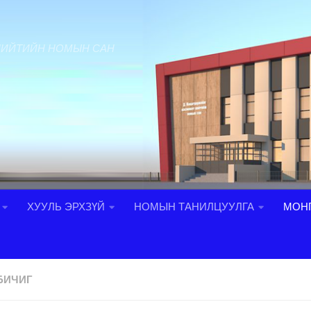
НИЙТИЙН НОМЫН САН
ХУУЛЬ ЭРХЗҮЙ
НОМЫН ТАНИЛЦУУЛГА
МОНГ
БИЧИГ