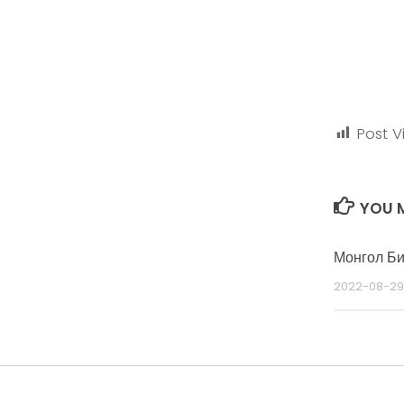
Post V
YOU M
Монгол Би
2022-08-29