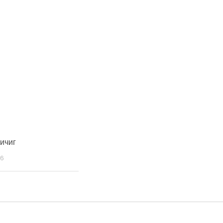
ичиг
6