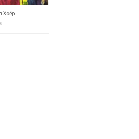
л Хоёр
6