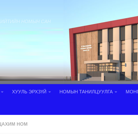
НИЙТИЙН НОМЫН САН
ХУУЛЬ ЭРХЗҮЙ
НОМЫН ТАНИЛЦУУЛГА
МОНГ
ЦАХИМ НОМ