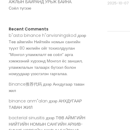
АЖЛЫН БАЙРАНД УРЬЖ БАЙНА.
2025-10-07
Соёл түгээе
Recent Comments
b"asta binance h"anvisningskod
дээр
Төв аймгийн Нийтийн номын сангийн
түүхт 80 жилийн ойг тохиолдуулан
“Монгол уламжлалт өв соёл” арга
хэмжээний хүрээнд Монгол ёс заншил,
уламжлалын талаарх бүтээл болон
номуудаар үзэсгэлэн гаргалаа.
Binance推荐代码
дээр
Анхдугаар таван
жил
binance anm"alan
дээр
АНХДУГААР
ТАВАН ЖИЛ
bacterial sinusitis
дээр
ТӨВ АЙМГИЙН
НИЙТИЙН НОМЫН САНГИЙН АРХИВ-