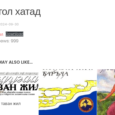
гол хатад
2024-09-30
ад
Download
iews:
999
AY ALSO LIKE...
 таван жил