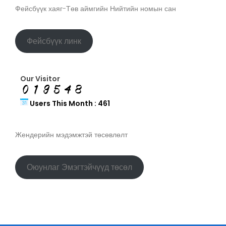
Фейсбүүк хаяг-Төв аймгийн Нийтийн номын сан
Фейсбүүк линк
Our Visitor
Users This Month : 461
Жендерийн мэдэмжтэй төсөвлөлт
Оюунлаг Эмэгтэйчүүд төсөл