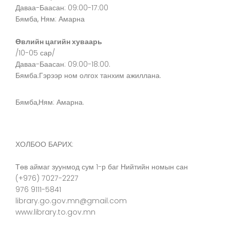
Даваа-Баасан: 09:00-17:00
Бямба, Ням: Амарна
Өвлийн цагийн хуваарь
/10-05 сар/
Даваа-Баасан: 09:00-18:00.
Бямба:Гэрээр ном олгох танхим ажиллана.
Бямба,Ням: Амарна.
ХОЛБОО БАРИХ:
Төв аймаг зуунмод сум 1-р баг Нийтийн номын сан
(+976) 7027-2227
976 9111-5841
library.go.gov.mn@gmail.com
www.library.to.gov.mn