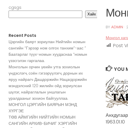
cgsgs
Мон
Хайх
BY
ADMIN
·
Recent Posts
Монгол хат
Цэргийн баярт зориулан Нийтийн номын
Post V
сангийн “Гэрээр ном олгох танхим”-аас ”
Баатарлаг түүх-номын хуудаснаа “номын
үзэсгэлэн гаргалаа.
Монголын орчин үеийн утга зохиолын
YOU M
үндэслэгч, соён гэгээрүүлэгч, дорнын их
яруу найрагч Дашдоржийн Нацагдоржийн
мэндэлсний 120 жилийн ойд зориулсан
шүлэг, найраглалын уншлагын
уралдааныг зохион байгууллаа.
МОНГОЛ ЦЭРГИЙН БАЯРЫН МЭНД
ХҮРГЭЕ
Анхдугаар
ТӨВ АЙМГИЙН НИЙТИЙН НОМЫН
1963.01.10
САНГИЙН АРХИВ-БИЧИГ ХЭРГИЙН