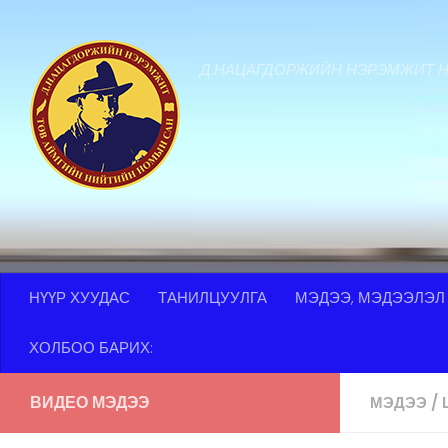
Skip to content
Д.НАЦАГДОРЖИЙН НЭРЭМЖИТ 
НҮҮР ХУУДАС
ТАНИЛЦУУЛГА
МЭДЭЭ, МЭДЭЭЛЭЛ
ХОЛБОО БАРИХ:
ВИДЕО МЭДЭЭ
МЭДЭЭ
/