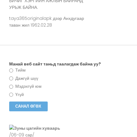
БИЧИГ ХЭРГИЙН АЖЛЫН БАЙРАНД
УРЬЖ БАЙНА.
taya365originalapk
дээр
Анхдугаар
таван жил 1962.02.28
Манай веб сайт таньд таалагдаж байна уу?
Тийм
Дажгүй шүү
Мэдэхгүй юм
Үгүй
Зуны цагийн хуваарь
/06-09 сар/