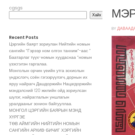
cgsgs
МЭР
Хайх
BY
ДАВААД
Recent Posts
Цэргийн баярт зориулан Нийтийн номын
сангийн “Гэрээр ном олгох танхим”-аас ”
Баатарлаг түүх-номын хуудаснаа “номын
үзэсгэлэн гаргалаа.
Монголын орчин үеийн утга зохиолын
үндэслэгч, соён гэгээрүүлэгч, дорнын их
яруу найрагч Дашдоржийн Нацагдоржийн
мэндэлсний 120 жилийн ойд зориулсан
шүлэг, найраглалын уншлагын
уралдааныг зохион байгууллаа.
МОНГОЛ ЦЭРГИЙН БАЯРЫН МЭНД
ХҮРГЭЕ
ТӨВ АЙМГИЙН НИЙТИЙН НОМЫН
САНГИЙН АРХИВ-БИЧИГ ХЭРГИЙН