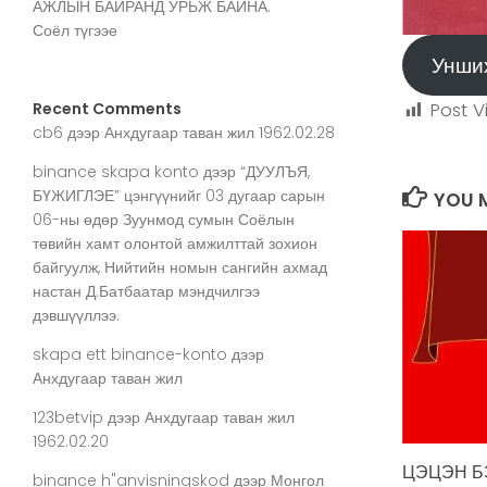
АЖЛЫН БАЙРАНД УРЬЖ БАЙНА.
Соёл түгээе
Унши
Post V
Recent Comments
cb6
дээр
Анхдугаар таван жил 1962.02.28
binance skapa konto
дээр
“ДУУЛЪЯ,
БҮЖИГЛЭЕ” цэнгүүнийг 03 дугаар сарын
YOU M
06-ны өдөр Зуунмод сумын Соёлын
төвийн хамт олонтой амжилттай зохион
байгуулж, Нийтийн номын сангийн ахмад
настан Д.Батбаатар мэндчилгээ
дэвшүүллээ.
skapa ett binance-konto
дээр
Анхдугаар таван жил
123betvip
дээр
Анхдугаар таван жил
1962.02.20
ЦЭЦЭН Б
binance h"anvisningskod
дээр
Монгол