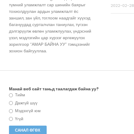
түмний уламжлалт сар шинийн баярыг
2022-02-28
тохиолдуулан ардын уламжлалт ёс
заншил, зан үйл, тоглоом наадгайг хүүхэд
багачуудад сурталчлан таниулах, түгээн
дэлгэрүүлж өвлөн уламжлуулах, үндэсний
үзэл, мэдлэгийн цар хүрээг өргөжүүлэх
зорилгоор “АМАР БАЙНА УУ” тэмцээнийг
зохион байгууллаа.
Манай веб сайт таньд таалагдаж байна уу?
Тийм
Дажгүй шүү
Мэдэхгүй юм
Үгүй