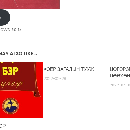
х
iews:
925
AY ALSO LIKE...
ХОЁР ЗАГАЛЫН ТУУЖ
ЦӨГӨРЗ
ЦӨӨХӨН
2022-02-28
2022-04-0
ЭР