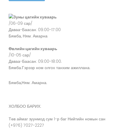
Зуны цагийн хуваарь
/06-09 сар/
Даваа-Баасан: 09:00-17:00
Бямба, Ням: Амарна
Өвлийн цагийн хуваарь
/10-05 сар/
Даваа-Баасан: 09:00-18:00.
Бямба:Гэрээр ном олгох танхим ажиллана.
Бямба,Ням: Амарна.
ХОЛБОО БАРИХ:
Төв аймаг зуунмод сум 1-р баг Нийтийн номын сан
(+976) 7027-2227