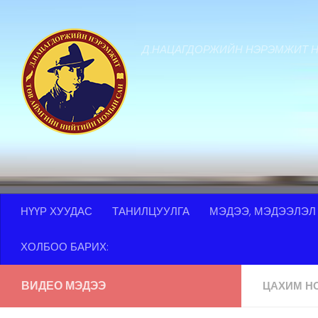
Skip to content
Д.НАЦАГДОРЖИЙН НЭРЭМЖИТ 
НҮҮР ХУУДАС
ТАНИЛЦУУЛГА
МЭДЭЭ, МЭДЭЭЛЭЛ
ХОЛБОО БАРИХ:
ВИДЕО МЭДЭЭ
ЦАХИМ Н