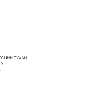
ГӨНИЙ ТУХАЙ
 ҮГ
1