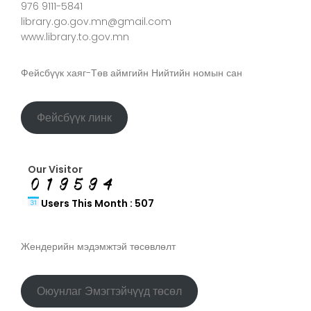
976 9111-5841
library.go.gov.mn@gmail.com
www.library.to.gov.mn
Фейсбүүк хаяг-Төв аймгийн Нийтийн номын сан
Фейсбүүк линк
Our Visitor
Users This Month : 507
Жендерийн мэдэмжтэй төсөвлөлт
Оюунлаг Эмэгтэйчүүд төсөл