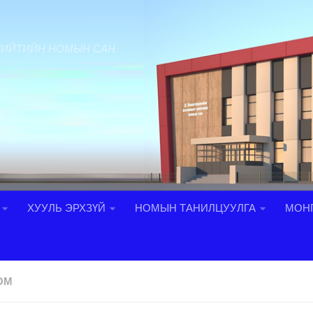
НИЙТИЙН НОМЫН САН
ХУУЛЬ ЭРХЗҮЙ
НОМЫН ТАНИЛЦУУЛГА
МОНГ
ОМ