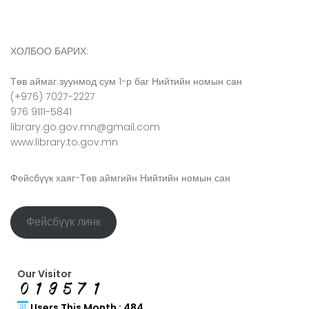
ХОЛБОО БАРИХ:
Төв аймаг зуунмод сум 1-р баг Нийтийн номын сан
(+976) 7027-2227
976 9111-5841
library.go.gov.mn@gmail.com
www.library.to.gov.mn
Фейсбүүк хаяг-Төв аймгийн Нийтийн номын сан
Фейсбүүк линк
Our Visitor
Users This Month : 484