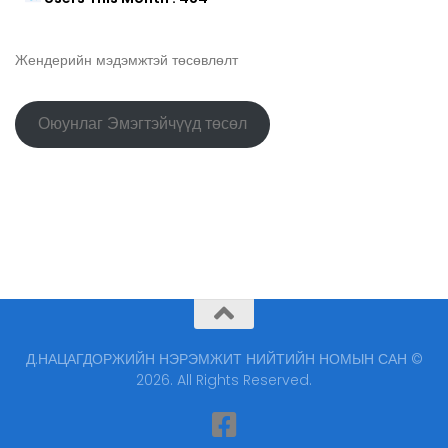
Жендерийн мэдэмжтэй төсөвлөлт
Оюунлаг Эмэгтэйчүүд төсөл
Д.НАЦАГДОРЖИЙН НЭРЭМЖИТ НИЙТИЙН НОМЫН САН ©
2026. All Rights Reserved.