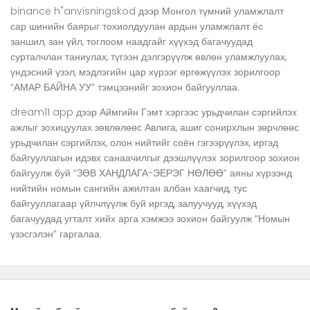
binance h"anvisningskod
дээр
Монгол түмний уламжлалт
сар шинийн баярыг тохиолдуулан ардын уламжлалт ёс
заншил, зан үйл, тоглоом наадгайг хүүхэд багачуудад
сурталчлан таниулах, түгээн дэлгэрүүлж өвлөн уламжлуулах,
үндэсний үзэл, мэдлэгийн цар хүрээг өргөжүүлэх зорилгоор
“АМАР БАЙНА УУ” тэмцээнийг зохион байгууллаа.
dream11 app
дээр
Аймгийн Гэмт хэргээс урьдчилан сэргийлэх
ажлыг зохицуулах зөвлөлөөс Авлига, ашиг сонирхлын зөрчлөөс
урьдчилан сэргийлэх, олон нийтийг соён гэгээрүүлэх, иргэд
байгууллагын идэвх санаачилгыг дээшлүүлэх зорилгоор зохион
байгуулж буй “ЗӨВ ХАНДЛАГА-ЭЕРЭГ НӨЛӨӨ” аяны хүрээнд
нийтийн номын сангийн ажилтан албан хаагчид, тус
байгууллагаар үйлчлүүлж буй иргэд, залуучууд, хүүхэд
багачуудад угталт хийх арга хэмжээ зохион байгуулж “Номын
үзэсгэлэн” гаргалаа.