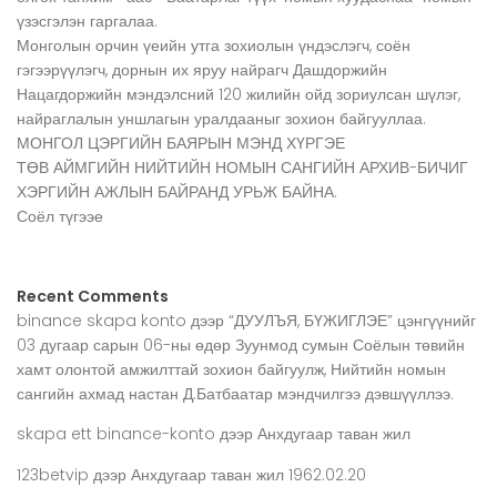
үзэсгэлэн гаргалаа.
Монголын орчин үеийн утга зохиолын үндэслэгч, соён
гэгээрүүлэгч, дорнын их яруу найрагч Дашдоржийн
Нацагдоржийн мэндэлсний 120 жилийн ойд зориулсан шүлэг,
найраглалын уншлагын уралдааныг зохион байгууллаа.
МОНГОЛ ЦЭРГИЙН БАЯРЫН МЭНД ХҮРГЭЕ
ТӨВ АЙМГИЙН НИЙТИЙН НОМЫН САНГИЙН АРХИВ-БИЧИГ
ХЭРГИЙН АЖЛЫН БАЙРАНД УРЬЖ БАЙНА.
Соёл түгээе
Recent Comments
binance skapa konto
дээр
“ДУУЛЪЯ, БҮЖИГЛЭЕ” цэнгүүнийг
03 дугаар сарын 06-ны өдөр Зуунмод сумын Соёлын төвийн
хамт олонтой амжилттай зохион байгуулж, Нийтийн номын
сангийн ахмад настан Д.Батбаатар мэндчилгээ дэвшүүллээ.
skapa ett binance-konto
дээр
Анхдугаар таван жил
123betvip
дээр
Анхдугаар таван жил 1962.02.20