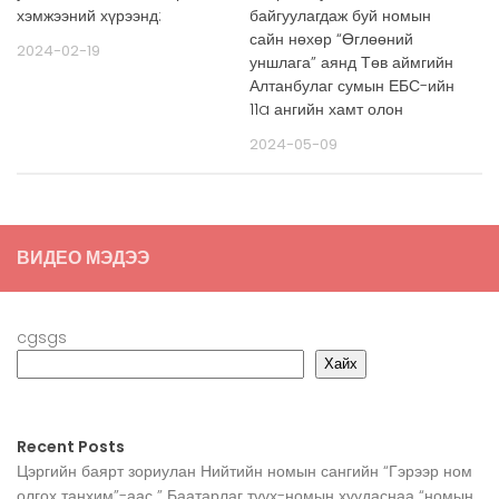
хэмжээний хүрээнд:
байгуулагдаж буй номын
сайн нөхөр “Өглөөний
2024-02-19
уншлага” аянд Төв аймгийн
Алтанбулаг сумын ЕБС-ийн
11a ангийн хамт олон
2024-05-09
ВИДЕО МЭДЭЭ
cgsgs
Хайх
Recent Posts
Цэргийн баярт зориулан Нийтийн номын сангийн “Гэрээр ном
олгох танхим”-аас ” Баатарлаг түүх-номын хуудаснаа “номын