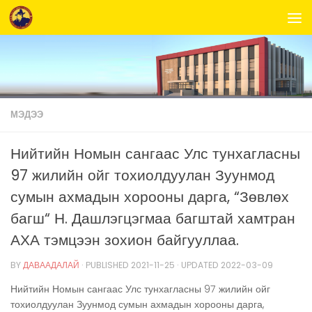
Skip to content
МЭДЭЭ
Нийтийн Номын сангаас Улс тунхагласны
97 жилийн ойг тохиолдуулан Зуунмод
сумын ахмадын хорооны дарга, “Зөвлөх
багш“ Н. Дашлэгцэгмаа багштай хамтран
АХА тэмцээн зохион байгууллаа.
BY
ДАВААДАЛАЙ
· PUBLISHED
2021-11-25
· UPDATED
2022-03-09
Нийтийн Номын сангаас Улс тунхагласны 97 жилийн ойг
тохиолдуулан Зуунмод сумын ахмадын хорооны дарга,