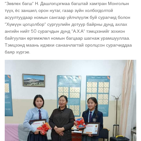
“Зөвлөх багш“ Н. Дашлэгцэгмаа багштай хамтран Монголын
түүх, ёс заншил, орон нутаг, газар зүйн холбогдолтой
асуултуудаар номын сангаар үйлчлүүлж буй сурагчид болон
“Хүмүүн цогцолбор“ сургуулийн дотуур байрны дунд, ахлах
ангийн нийт 50 сурагчдын дунд “А.Х.А“ тэмцээнийг зохион
байгуулан өргөмжлөл номын багцаар шагнаж урамшууллаа.
Тэмцээнд маань идэвхи санаачлагтай оролцсон сурагчиддаа
баяр хүргэе.