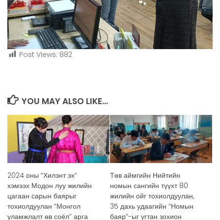
Post Views:
882
YOU MAY ALSO LIKE...
2024 оны “Хилэнт эх”
Төв аймгийн Нийтийн
хэмээх Модон луу жилийн
номын сангийн түүхт 80
цагаан сарын баярыг
жилийн ойг тохиолдуулан,
тохиолдуулан “Монгол
35 дахь удаагийн “Номын
уламжлалт өв соёл” арга
баяр”-ыг угтан зохион