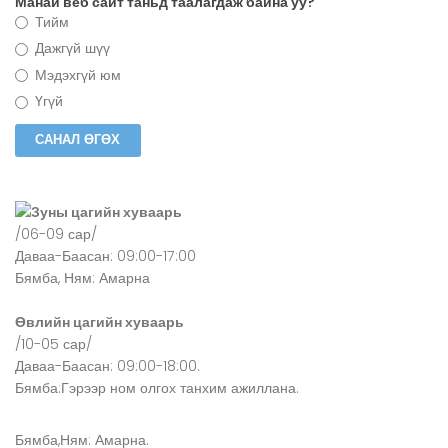
Манай веб сайт таньд таалагдаж байна уу?
Тийм
Дажгүй шүү
Мэдэхгүй юм
Үгүй
Зуны цагийн хуваарь
/06-09 сар/
Даваа-Баасан: 09:00-17:00
Бямба, Ням: Амарна
Өвлийн цагийн хуваарь
/10-05 сар/
Даваа-Баасан: 09:00-18:00.
Бямба:Гэрээр ном олгох танхим ажиллана.
Бямба,Ням: Амарна.