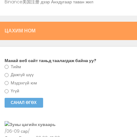
Binance美国注册
дээр
Анхдугаар таван жил
ЦАХИМ НОМ
Манай веб сайт таньд таалагдаж байна уу?
Тийм
Дажгүй шүү
Мэдэхгүй юм
Үгүй
Зуны цагийн хуваарь
/06-09 сар/