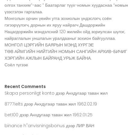
олгох танхим”-аас ” Баатарлаг түүх-номын хуудаснаа “номын
үзэсгэлэн гаргалаа.
Монголын орчин үеийн утга зохиолын үндэслэгч, соён
гэгээрүүлэгч, дорнын их яруу найрагч Дашдоржийн
Нацагдоржийн мэндэлсний 120 жилийн ойд зориулсан шүлэг,
найраглалын уншлагын уралдааныг зохион байгууллаа.
МОНГОЛ ЦЭРГИЙН БАЯРЫН МЭНД ХҮРГЭЕ
ТӨВ АЙМГИЙН НИЙТИЙН НОМЫН САНГИЙН АРХИВ-БИЧИГ
ХЭРГИЙН АЖЛЫН БАЙРАНД УРЬЖ БАЙНА.
Соёл түгээе
Recent Comments
Skapa personligt konto
дээр
Анхдугаар таван жил
8777ielts
дээр
Анхдугаар таван жил 1962.02.19
bet100
дээр
Анхдугаар таван жил 1962.01.25
binance h"anvisningsbonus
дээр
ЛИР ВАН