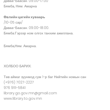
Даваа-Баасан: 09:00-17:00
Бямба, Ням: Амарна
Өвлийн цагийн хуваарь
/10-05 сар/
Даваа-Баасан: 09:00-18:00.
Бямба:Гэрээр ном олгох танхим ажиллана.
Бямба,Ням: Амарна.
ХОЛБОО БАРИХ:
Төв аймаг зуунмод сум 1-р баг Нийтийн номын сан
(+976) 7027-2227
976 9111-5841
library.go.gov.mn@gmail.com
www.library.to.gov.mn