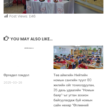
Post Views:
1,146
YOU MAY ALSO LIKE...
Өргөдөл гомдол
Төв аймгийн Нийтийн
номын сангийн түүхт 80
2025-03-26
жилийн ойг тохиолдуулан,
35 дахь удаагийн “Номын
баяр”-ыг угтан зохион
байгуулагдаж буй номын
сайн нөхөр “Өглөөний