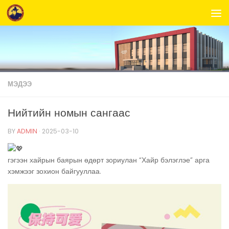
Skip to content
МЭДЭЭ
Нийтийн номын сангаас
BY
ADMIN
·
2025-03-10
гэгээн хайрын баярын өдөрт зориулан “Хайр бэлэглэе” арга
хэмжээг зохион байгууллаа.