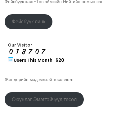
Фейсбүүк хаяг-Төв аймгийн Нийтийн номын сан
Фейсбүүк линк
Our Visitor
Users This Month : 620
Жендерийн мэдэмжтэй төсөвлөлт
Оюунлаг Эмэгтэйчүүд төсөл