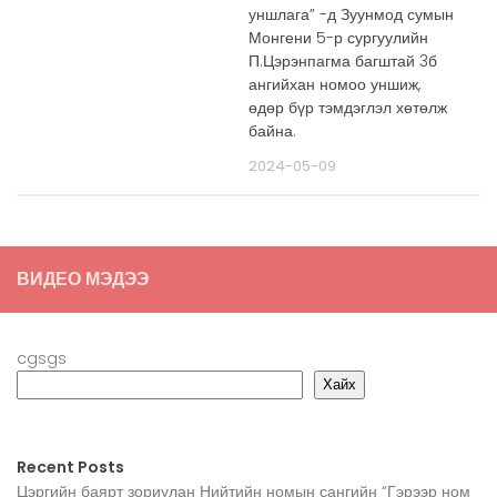
уншлага” -д Зуунмод сумын
Монгени 5-р сургуулийн
П.Цэрэнпагма багштай 3б
ангийхан номоо уншиж,
өдөр бүр тэмдэглэл хөтөлж
байна.
2024-05-09
ВИДЕО МЭДЭЭ
cgsgs
Хайх
Recent Posts
Цэргийн баярт зориулан Нийтийн номын сангийн “Гэрээр ном