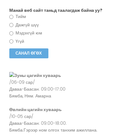
Манай веб сайт таньд таалагдаж байна уу?
Тийм
Дажгүй шүү
Мэдэхгүй юм
Үгүй
Зуны цагийн хуваарь
/06-09 сар/
Даваа-Баасан: 09:00-17:00
Бямба, Ням: Амарна
Өвлийн цагийн хуваарь
/10-05 сар/
Даваа-Баасан: 09:00-18:00.
Бямба:Гэрээр ном олгох танхим ажиллана.