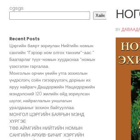
cgsgs
НОГ
Хайх
BY
ДАВААД
Recent Posts
Цэргийн баярт зориулан Нийтийн номын
сангийн “Гэрээр ном олгох танхим”-аас ”
Баатарлаг түүх-номын хуудаснаа “номын
үзэсгэлэн гаргалаа.
Монголын орчин үеийн утга зохиолын
үндэслэгч, соён гэгээрүүлэгч, дорнын их
яруу найрагч Дашдоржийн Нацагдоржийн
мэндэлсний 120 жилийн ойд зориулсан
шүлэг, найраглалын уншлагын
уралдааныг зохион байгууллаа.
МОНГОЛ ЦЭРГИЙН БАЯРЫН МЭНД
ХҮРГЭЕ
ТӨВ АЙМГИЙН НИЙТИЙН НОМЫН
САНГИЙН АРХИВ-БИЧИГ ХЭРГИЙН