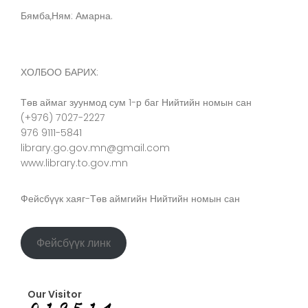
Бямба,Ням: Амарна.
ХОЛБОО БАРИХ:
Төв аймаг зуунмод сум 1-р баг Нийтийн номын сан
(+976) 7027-2227
976 9111-5841
library.go.gov.mn@gmail.com
www.library.to.gov.mn
Фейсбүүк хаяг-Төв аймгийн Нийтийн номын сан
Фейсбүүк линк
Our Visitor