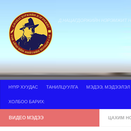
Skip to content
Д.НАЦАГДОРЖИЙН НЭРЭМЖИТ 
НҮҮР ХУУДАС
ТАНИЛЦУУЛГА
МЭДЭЭ, МЭДЭЭЛЭЛ
ХОЛБОО БАРИХ:
ВИДЕО МЭДЭЭ
ЦАХИМ Н