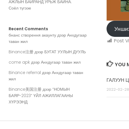
АЖЛЫН БАЙРАНД УРЬЖ БАЙНА.
Соёл түгээе
Унши
Recent Comments
бнанс створення акаунту
дээр
Анхдугаар
Post V
таван жил
Binance注册
дээр
БУГАТ УУЛЫН ДУУЛЬ
come apk
дээр
Анхдугаар таван жил
YOU M
Binance referral
дээр
Анхдугаар таван
жил
ГАЛУУН 
Binance美国注册
дээр
“НОМЫН
2022-02-28
БАЯР-2023” ҮЙЛ АЖИЛЛАГААНЫ
ХҮРЭЭНД: