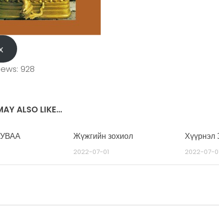
х
iews:
928
AY ALSO LIKE...
ЦУВАА
Жүжгийн зохиол
Хүүрнэл 
2022-07-01
2022-07-0