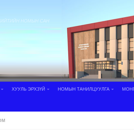
НИЙТИЙН НОМЫН САН
ХУУЛЬ ЭРХЗҮЙ
НОМЫН ТАНИЛЦУУЛГА
МОНГ
ОМ