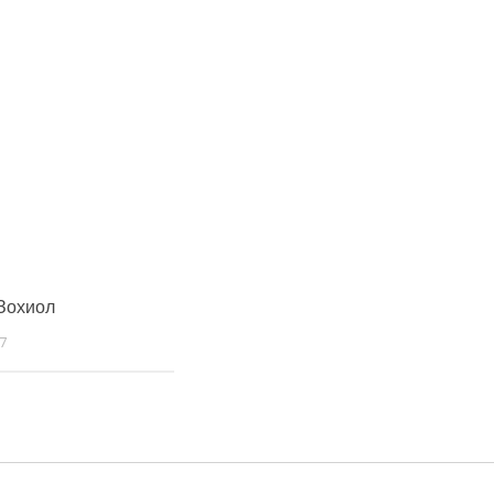
Зохиол
7