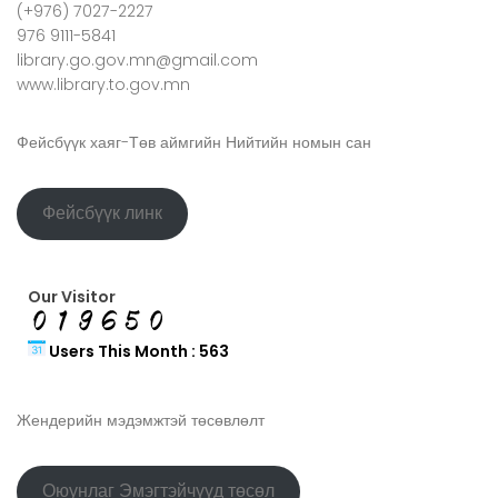
(+976) 7027-2227
976 9111-5841
library.go.gov.mn@gmail.com
www.library.to.gov.mn
Фейсбүүк хаяг-Төв аймгийн Нийтийн номын сан
Фейсбүүк линк
Our Visitor
Users This Month : 563
Жендерийн мэдэмжтэй төсөвлөлт
Оюунлаг Эмэгтэйчүүд төсөл