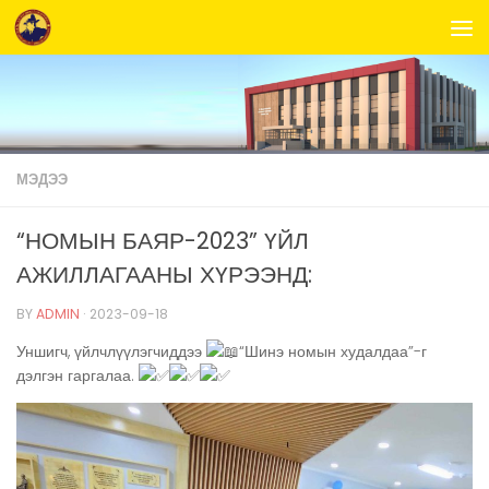
Skip to content
МЭДЭЭ
“НОМЫН БАЯР-2023” ҮЙЛ
АЖИЛЛАГААНЫ ХҮРЭЭНД:
BY
ADMIN
·
2023-09-18
Уншигч, үйлчлүүлэгчиддээ
“Шинэ номын худалдаа”-г
дэлгэн гаргалаа.