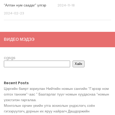
“Алтан нум саадаг” үлгэр
2024-11-18
2024-02-23
ВИДЕО МЭДЭЭ
cgsgs
Хайх
Recent Posts
Цэргийн баярт зориулан Нийтийн номын сангийн “Гэрээр ном
олгох танхим”-аас ” Баатарлаг түүх-номын хуудаснаа “номын
үзэсгэлэн гаргалаа.
Монголын орчин үеийн утга зохиолын үндэслэгч, соён
гэгээрүүлэгч, дорнын их яруу найрагч Дашдоржийн