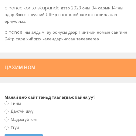
binance konto skapande
дээр
2023 оны 04 сарын 14-ны
өдөр Зэвсэгт хүчний 016-р нэгтгэлтэй хамтын ажиллагаа
өрнүүллээ.
binance-ны алдым-ау бонусы
дээр
Нийтийн номын сангийн
04-р сард хийгдэх календарчилсан төлөвлөгөө
ЦАХИМ НОМ
Манай веб сайт таньд таалагдаж байна уу?
Тийм
Дажгүй шүү
Мэдэхгүй юм
Үгүй