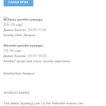
Зуны цагийн хуваарь
/06-09 сар/
Даваа-Баасан: 09:00-17:00
Бямба, Ням: Амарна
Өвлийн цагийн хуваарь
/10-05 сар/
Даваа-Баасан: 09:00-18:00.
Бямба:Гэрээр ном олгох танхим ажиллана.
Бямба,Ням: Амарна.
ХОЛБОО БАРИХ:
Төв аймаг зуунмод сум 1-р баг Нийтийн номын сан