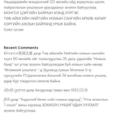
Нацагдоржийн мэндэлсний 120 жилийн ойд зориулсан шүлэг,
найраглалын уншлагын уралдааныг зохион байгууллаа.
МОНГОЛ ЦЭРГИЙН БАЯРЫН МЭНД ХҮРГЭЕ
ТӨВ АЙМГИЙН НИЙТИЙН НОМЫН САНГИЙН АРХИВ-БИЧИГ
ХЭРГИЙН АЖЛЫН БАЙРАНД УРЬЖ БАЙНА.
Соёл түгээе
Recent Comments
Binance美国注册
дээр
Төв аймгийн Нийтийн номын сангийн
түүхт 80 жилийн ойг тохиолдуулан, 35 дахь удаагийн “Номын
баяр”-ыг угтан зохион байгуулагдаж буй номын сайн нөхөр
“Өглөөний уншлага” -д Зуунмод сумын Монгени 5-р
сургуулийн П.Цэрэнпагма багштай 3б ангийхан номоо уншиж,
өдөр бүр тэмдэглэл хөтөлж байна.
d9d9 game
дээр
Анхдугаар таван жил 1962.02.19
jl58
дээр
“Үндэсний бичиг соёл номын өдрүүд”, “Утга зохиолын
7 хоног” аяны хүрээнд ЗОХИОЛЧ УНШИГЧДЫН УУЛЗАЛТ
зохион байгууллаа.