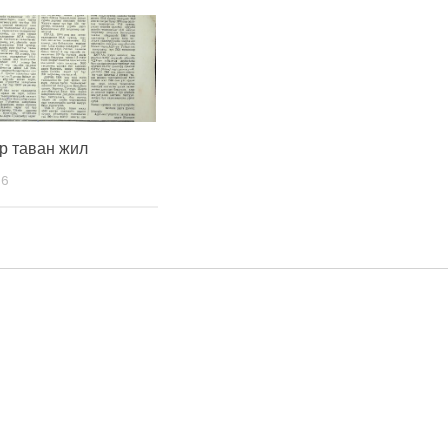
р таван жил
06