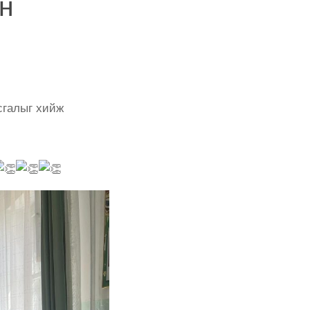
он
сгалыг хийж