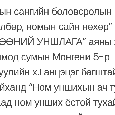
ын сангийн боловсролын
лбөр, номын сайн нөхөр”
ӨӨНИЙ УНШЛАГА” аяны 
нмод сумын Монгени 5-р
уулийн х.Ганцэцэг багшта
йханд “Ном уншихын ач т
ад ном унших ёстой туха