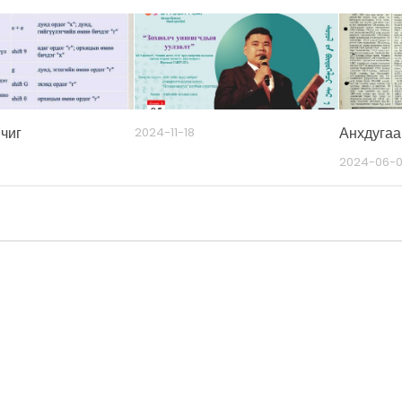
чиг
Анхдугаа
2024-11-18
2024-06-