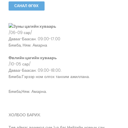
Зуны цагийн хуваарь
/06-09 сар/
Даваа-Баасан: 09:00-17:00
Бямба, Ням: Амарна
Өвлийн цагийн хуваарь
/10-05 сар/
Даваа-Баасан: 09:00-18:00.
Бямба:Гэрээр ном олгох танхим ажиллана.
Бямба,Ням: Амарна.
ХОЛБОО БАРИХ:
Төв аймаг зуунмод сум 1-р баг Нийтийн номын сан