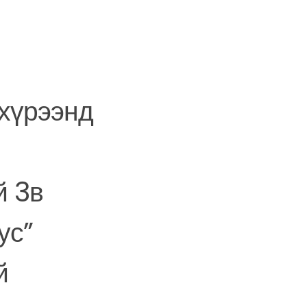
хүрээнд
й 3в
ус”
й