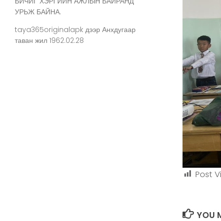
БИЧИГ ХЭРГИЙН АЖЛЫН БАЙРАНД
УРЬЖ БАЙНА.
taya365originalapk
дээр
Анхдугаар
таван жил 1962.02.28
Post V
YOU M