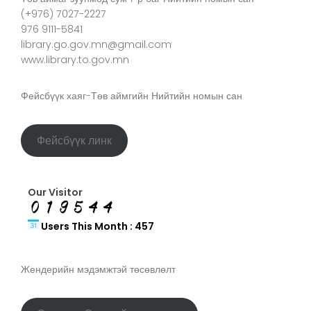
(+976) 7027-2227
976 9111-5841
library.go.gov.mn@gmail.com
www.library.to.gov.mn
Фейсбүүк хаяг-Төв аймгийн Нийтийн номын сан
Фейсбүүк линк
Our Visitor
Users This Month : 457
Жендерийн мэдэмжтэй төсөвлөлт