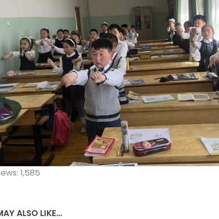
iews:
1,585
AY ALSO LIKE...