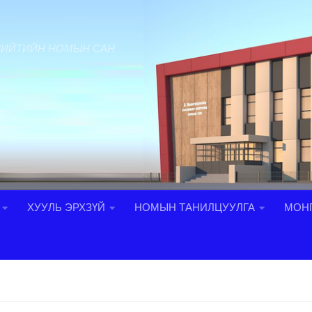
НИЙТИЙН НОМЫН САН
ХУУЛЬ ЭРХЗҮЙ
НОМЫН ТАНИЛЦУУЛГА
МОНГ