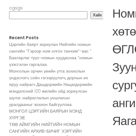
cgsgs
Ном
Хайх
хөтө
Recent Posts
ӨГЛ
Цэргийн баярт зориулан Нийтийн номын
сангийн “Гэрээр ном олгох танхим”-аас ”
Баатарлаг түүх-номын хуудаснаа “номын
Зуу
үзэсгэлэн гаргалаа.
Монголын орчин үеийн утга зохиолын
үндэслэгч, соён гэгээрүүлэгч, дорнын их
сург
яруу найрагч Дашдоржийн Нацагдоржийн
мэндэлсний 120 жилийн ойд зориулсан
шүлэг, найраглалын уншлагын
анги
уралдааныг зохион байгууллаа.
МОНГОЛ ЦЭРГИЙН БАЯРЫН МЭНД
Яага
ХҮРГЭЕ
ТӨВ АЙМГИЙН НИЙТИЙН НОМЫН
САНГИЙН АРХИВ-БИЧИГ ХЭРГИЙН