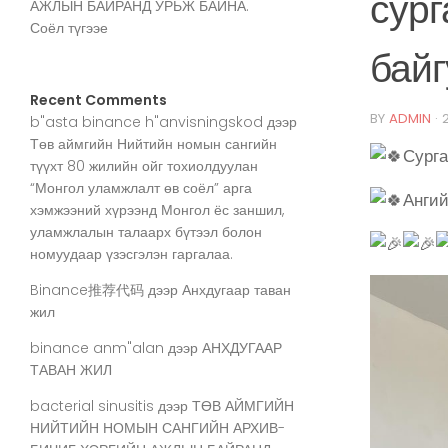
сург
АЖЛЫН БАЙРАНД УРЬЖ БАЙНА.
Соёл түгээе
байг
Recent Comments
BY
ADMIN
·
b"asta binance h"anvisningskod
дээр
Төв аймгийн Нийтийн номын сангийн
Сурга
түүхт 80 жилийн ойг тохиолдуулан
“Монгол уламжлалт өв соёл” арга
Ангий
хэмжээний хүрээнд Монгол ёс заншил,
уламжлалын талаарх бүтээл болон
номуудаар үзэсгэлэн гаргалаа.
Binance推荐代码
дээр
Анхдугаар таван
жил
binance anm"alan
дээр
АНХДУГААР
ТАВАН ЖИЛ
bacterial sinusitis
дээр
ТӨВ АЙМГИЙН
НИЙТИЙН НОМЫН САНГИЙН АРХИВ-