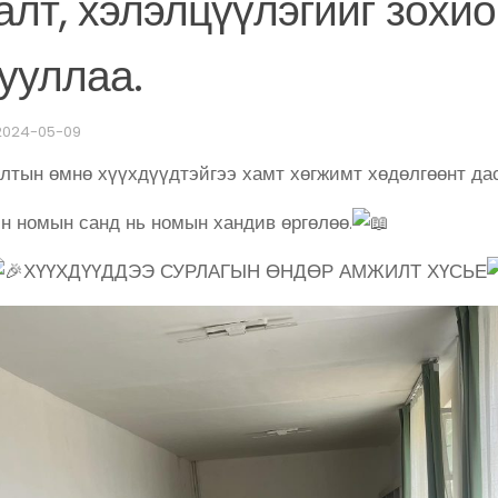
алт, хэлэлцүүлэгийг зохи
ууллаа.
2024-05-09
лтын өмнө хүүхдүүдтэйгээ хамт хөгжимт хөдөлгөөнт да
н номын санд нь номын хандив өргөлөө.
ХҮҮХДҮҮДДЭЭ СУРЛАГЫН ӨНДӨР АМЖИЛТ ХҮСЬЕ