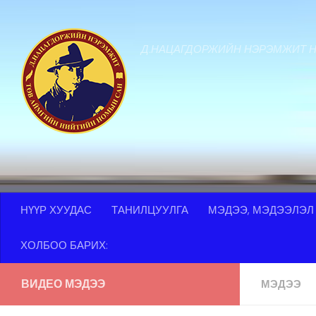
Skip to content
Д.НАЦАГДОРЖИЙН НЭРЭМЖИТ 
НҮҮР ХУУДАС
ТАНИЛЦУУЛГА
МЭДЭЭ, МЭДЭЭЛЭЛ
ХОЛБОО БАРИХ:
ВИДЕО МЭДЭЭ
МЭДЭЭ