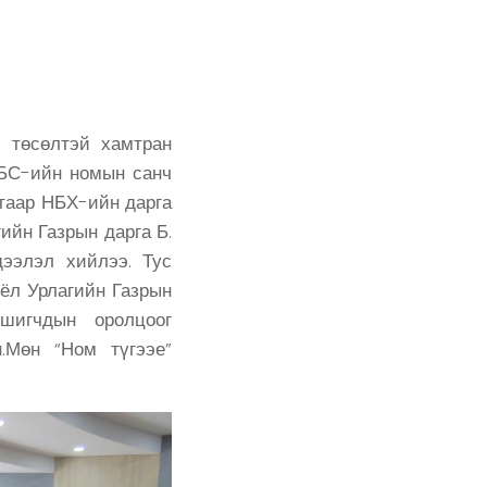
 төсөлтэй хамтран
ЕБС-ийн номын санч
лтаар НБХ-ийн дарга
ийн Газрын дарга Б.
дээлэл хийлээ. Тус
оёл Урлагийн Газрын
шигчдын оролцоог
.Мөн “Ном түгээе”