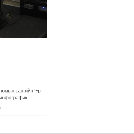
номын сангийн 1-р
 инфографик
9