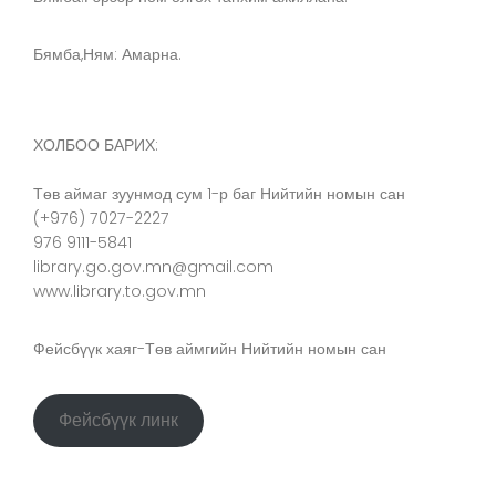
Бямба,Ням: Амарна.
ХОЛБОО БАРИХ:
Төв аймаг зуунмод сум 1-р баг Нийтийн номын сан
(+976) 7027-2227
976 9111-5841
library.go.gov.mn@gmail.com
www.library.to.gov.mn
Фейсбүүк хаяг-Төв аймгийн Нийтийн номын сан
Фейсбүүк линк