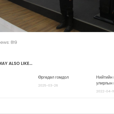
iews:
819
AY ALSO LIKE...
Өргөдөл гомдол
Нийтийн 
улирлын
2025-03-26
2022-04-1