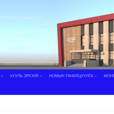
НИЙТИЙН НОМЫН САН
ХУУЛЬ ЭРХЗҮЙ
НОМЫН ТАНИЛЦУУЛГА
МОНГ