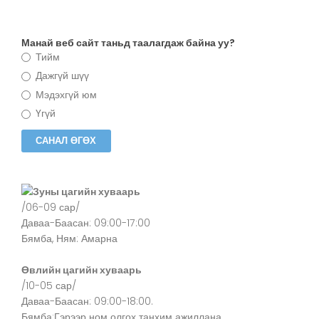
Манай веб сайт таньд таалагдаж байна уу?
Тийм
Дажгүй шүү
Мэдэхгүй юм
Үгүй
Зуны цагийн хуваарь
/06-09 сар/
Даваа-Баасан: 09:00-17:00
Бямба, Ням: Амарна
Өвлийн цагийн хуваарь
/10-05 сар/
Даваа-Баасан: 09:00-18:00.
Бямба:Гэрээр ном олгох танхим ажиллана.