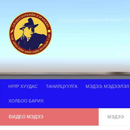
Skip to content
Д.НАЦАГДОРЖИЙН НЭРЭМЖИТ 
НҮҮР ХУУДАС
ТАНИЛЦУУЛГА
МЭДЭЭ, МЭДЭЭЛЭЛ
ХОЛБОО БАРИХ:
ВИДЕО МЭДЭЭ
МЭДЭЭ