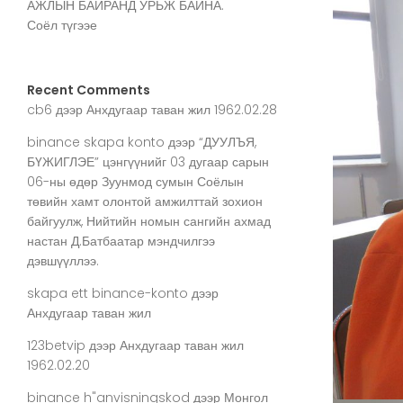
АЖЛЫН БАЙРАНД УРЬЖ БАЙНА.
Соёл түгээе
Recent Comments
cb6
дээр
Анхдугаар таван жил 1962.02.28
binance skapa konto
дээр
“ДУУЛЪЯ,
БҮЖИГЛЭЕ” цэнгүүнийг 03 дугаар сарын
06-ны өдөр Зуунмод сумын Соёлын
төвийн хамт олонтой амжилттай зохион
байгуулж, Нийтийн номын сангийн ахмад
настан Д.Батбаатар мэндчилгээ
дэвшүүллээ.
skapa ett binance-konto
дээр
Анхдугаар таван жил
123betvip
дээр
Анхдугаар таван жил
1962.02.20
binance h"anvisningskod
дээр
Монгол