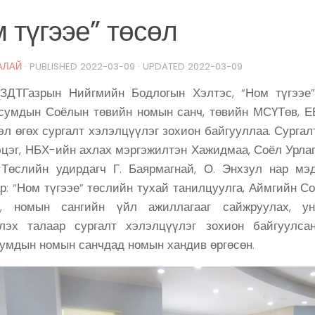
 түгээе” төсөл
АЛАЙ
· PUBLISHED
2022-03-09
· UPDATED
2022-03-09
ЗДТГазрын Нийгмийн Бодлогын Хэлтэс, “Ном түгээе”
сумдын Соёлын төвийн номын санч, төвийн МСҮТөв, 
эл өгөх сургалт хэлэлцүүлэг зохион байгууллаа. Сурга
цэг, НБХ-ийн ахлах мэргэжилтэн Хажидмаа, Соёл Урлаг
, Төслийн удирдагч Г. Баярмагнай, О. Энхзул нар мэ
р: “Ном түгээе” төслийн тухай танилцуулга, Аймгийн С
л, номын сангийн үйл ажиллагааг сайжруулах, ун
лэх талаар сургалт хэлэлцүүлэг зохион байгуулсан
сумдын номын санчдад номын хандив өргөсөн.