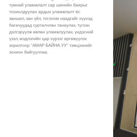
түмний уламжлалт сар шинийн баярыг
тохиолдуулан ардын уламжлалт ёс
заншил, зан үйл, тоглоом наадгайг хүүхэд
багачуудад сурталчлан таниулах, түгээн
дэлгэрүүлж өвлөн уламжлуулах, үндэсний
үзэл, мэдлэгийн цар хүрээг өргөжүүлэх
зорилгоор “АМАР БАЙНА УУ” тэмцээнийг
зохион байгууллаа.