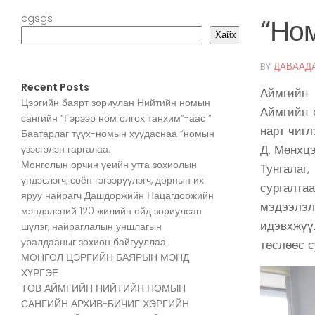
cgsgs
“Ном
Хайх
BY
ДАВААД
Recent Posts
Аймгийн 
Цэргийн баярт зориулан Нийтийн номын
Аймгийн 
сангийн “Гэрээр ном олгох танхим”-аас ”
нарт чигл
Баатарлаг түүх-номын хуудаснаа “номын
Д. Мөнхцэ
үзэсгэлэн гаргалаа.
Монголын орчин үеийн утга зохиолын
Тунгалаг
үндэслэгч, соён гэгээрүүлэгч, дорнын их
сургалтаа
яруу найрагч Дашдоржийн Нацагдоржийн
мэдээлэ
мэндэлсний 120 жилийн ойд зориулсан
идэвхжүү
шүлэг, найраглалын уншлагын
уралдааныг зохион байгууллаа.
төслөөс 
МОНГОЛ ЦЭРГИЙН БАЯРЫН МЭНД
ХҮРГЭЕ
ТӨВ АЙМГИЙН НИЙТИЙН НОМЫН
САНГИЙН АРХИВ-БИЧИГ ХЭРГИЙН