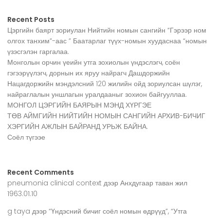
Recent Posts
Цэргийн баярт зориулан Нийтийн номын сангийн “Гэрээр ном
олгох танхим”-аас ” Баатарлаг түүх-номын хуудаснаа “номын
үзэсгэлэн гаргалаа.
Монголын орчин үеийн утга зохиолын үндэслэгч, соён
гэгээрүүлэгч, дорнын их яруу найрагч Дашдоржийн
Нацагдоржийн мэндэлсний 120 жилийн ойд зориулсан шүлэг,
найраглалын уншлагын уралдааныг зохион байгууллаа.
МОНГОЛ ЦЭРГИЙН БАЯРЫН МЭНД ХҮРГЭЕ
ТӨВ АЙМГИЙН НИЙТИЙН НОМЫН САНГИЙН АРХИВ-БИЧИГ
ХЭРГИЙН АЖЛЫН БАЙРАНД УРЬЖ БАЙНА.
Соёл түгээе
Recent Comments
pneumonia clinical context
дээр
Анхдугаар таван жил
1963.01.10
g taya
дээр
“Үндэсний бичиг соёл номын өдрүүд”, “Утга