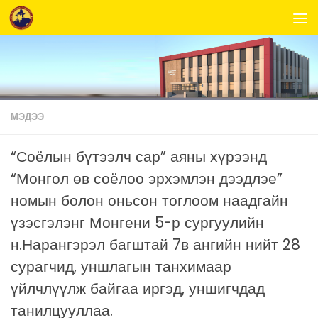
Skip to content
МЭДЭЭ
“Соёлын бүтээлч сар” аяны хүрээнд
“Монгол өв соёлоо эрхэмлэн дээдлэе”
номын болон оньсон тоглоом наадгайн
үзэсгэлэнг Монгени 5-р сургуулийн
н.Нарангэрэл багштай 7в ангийн нийт 28
сурагчид, уншлагын танхимаар
үйлчлүүлж байгаа иргэд, уншигчдад
танилцууллаа.