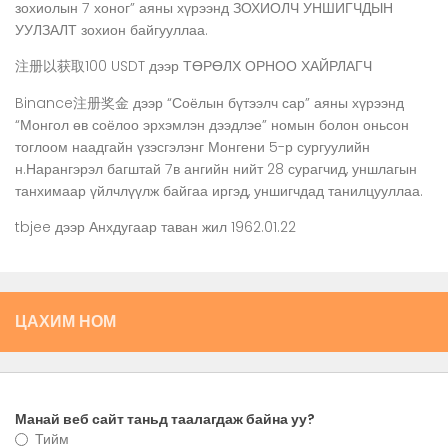
зохиолын 7 хоног” аяны хүрээнд ЗОХИОЛЧ УНШИГЧДЫН
УУЛЗАЛТ зохион байгууллаа.
注册以获取100 USDT
дээр
ТӨРӨЛХ ОРНОО ХАЙРЛАГЧ
Binance注册奖金
дээр
“Соёлын бүтээлч сар” аяны хүрээнд
“Монгол өв соёлоо эрхэмлэн дээдлэе” номын болон оньсон
тоглоом наадгайн үзэсгэлэнг Монгени 5-р сургуулийн
н.Нарангэрэл багштай 7в ангийн нийт 28 сурагчид, уншлагын
танхимаар үйлчлүүлж байгаа иргэд, уншигчдад танилцууллаа.
tbjee
дээр
Анхдугаар таван жил 1962.01.22
ЦАХИМ НОМ
Манай веб сайт таньд таалагдаж байна уу?
Тийм