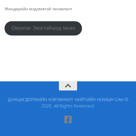
Жендерийн мэдэмжтэй төсөвлөлт
Оюунлаг Эмэгтэйчүүд төсөл
Д.НАЦАГДОРЖИЙН НЭРЭМЖИТ НИЙТИЙН НОМЫН САН ©
2026. All Rights Reserved.