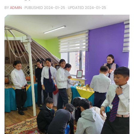
BY
ADMIN
· PUBLISHED
2024-01-25
· UPDATED
2024-01-25