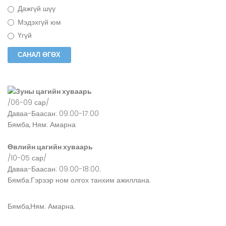
Дажгүй шүү
Мэдэхгүй юм
Үгүй
Зуны цагийн хуваарь
/06-09 сар/
Даваа-Баасан: 09:00-17:00
Бямба, Ням: Амарна
Өвлийн цагийн хуваарь
/10-05 сар/
Даваа-Баасан: 09:00-18:00.
Бямба:Гэрээр ном олгох танхим ажиллана.
Бямба,Ням: Амарна.