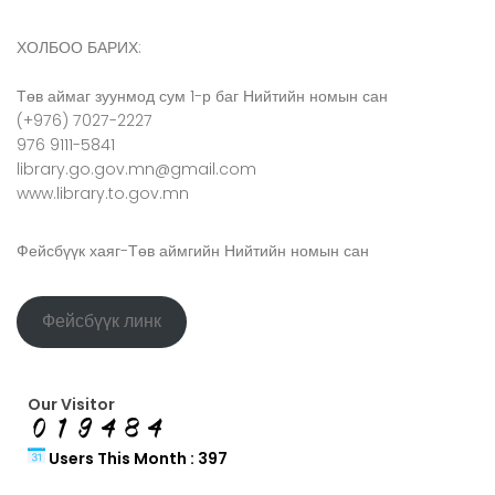
ХОЛБОО БАРИХ:
Төв аймаг зуунмод сум 1-р баг Нийтийн номын сан
(+976) 7027-2227
976 9111-5841
library.go.gov.mn@gmail.com
www.library.to.gov.mn
Фейсбүүк хаяг-Төв аймгийн Нийтийн номын сан
Фейсбүүк линк
Our Visitor
Users This Month : 397