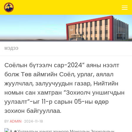
Skip to content
МЭДЭЭ
Соёлын бүтээлч сар-2024” аяны нээлт
болж Төв аймгийн Соёл, урлаг, аялал
жуулчлал, залуучуудын газар, Нийтийн
номын сан хамтран “Зохиолч уншигчдын
уулзалт”-ыг 11-р сарын 05-ны өдөр
зохион байгууллаа.
BY
ADMIN
·
2024-11-18
Уулзалтын хүндэт зочноор Монголын Зохиолчдын