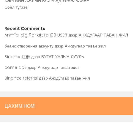
ХЭРГИЙН АЖЛЫН БАЙРАНД УРЬЖ БАЙНА.
Соёл түгээе
Recent Comments
Anm"al dig f"or att fa 100 USDT
дээр
АНХДУГААР ТАВАН ЖИЛ
бнанс створення акаунту
дээр
Анхдугаар таван жил
Binance注册
дээр
БУГАТ УУЛЫН ДУУЛЬ
come apk
дээр
Анхдугаар таван жил
Binance referral
дээр
Анхдугаар таван жил
ЦАХИМ НОМ