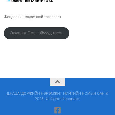
Users This Month : 430
Жендерийн мэдэмжтэй төсөвлөлт
Оюунлаг Эмэгтэйчүүд төсөл
Д.НАЦАГДОРЖИЙН НЭРЭМЖИТ НИЙТИЙН НОМЫН САН ©
2026. All Rights Reserved.