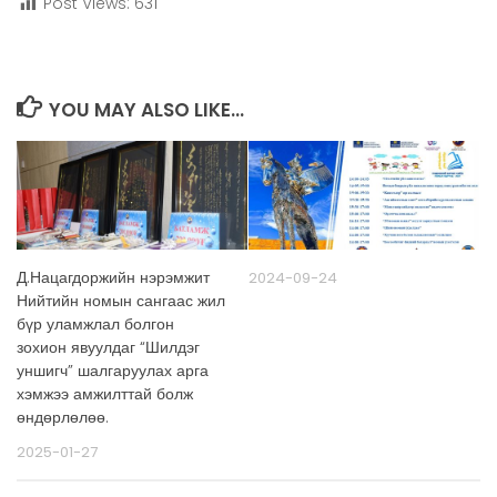
Post Views:
631
YOU MAY ALSO LIKE...
Д.Нацагдоржийн нэрэмжит
2024-09-24
Нийтийн номын сангаас жил
бүр уламжлал болгон
зохион явуулдаг “Шилдэг
уншигч” шалгаруулах арга
хэмжээ амжилттай болж
өндөрлөлөө.
2025-01-27