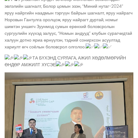
эвлэлийн шагналт, Болор цомын эзэн, “Миний нутаг-2024”
яруу найргийн наадмын тэргүүн байрын шагналт, яруу найрагч
Норовын Гантулга оролцож, яруу найрагт дуртай, номыг
шимтэн уншигч Зуунмод сумын ерөнхий боловсролын
сургуулийн хүүхэд залуус, “Номын андууд” клубын сурагчидтай
халуун дотно яриа өрнүүлэн, тэдний сонирхсон асуултад
хариулт өгч соёлын боловсрол олголоо.
ТА БҮХЭНД СУРЛАГА, АЖИЛ ХӨДӨЛМӨРИЙН
ӨНДӨР АМЖИЛТ ХҮСЭЕ