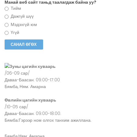
Манай веб сайт таньд таалагдаж байна уу?
Тийм
Дажгүй шүү
Мэдэхгүй юм
Үгүй
Зуны цагийн хуваарь
/06-09 сар/
Даваа-Баасан: 09:00-17:00
Бямба, Ням: Амарна
Өвлийн цагийн хуваарь
/10-05 сар/
Даваа-Баасан: 09:00-18:00.
Бямба:Гэрээр ном олгох танхим ажиллана.
Бямба,Ням: Амарна.