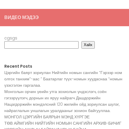
ВИДЕО МЭДЭЭ
cgsgs
Хайх
Recent Posts
Цэргийн баярт зориулан Нийтийн номын сангийн “Гэрээр ном
олгох танхим”-аас ” Баатарлаг түүх-номын хуудаснаа “номын
үзэсгэлэн гаргалаа.
Монголын орчин үеийн утга зохиолын үндэслэгч, соён
гэгээрүүлэгч, дорнын их яруу найрагч Дашдоржийн
Нацагдоржийн мэндэлсний 120 жилийн ойд зориулсан шүлэг,
найраглалын уншлагын уралдааныг зохион байгууллаа.
МОНГОЛ ЦЭРГИЙН БАЯРЫН МЭНД ХҮРГЭЕ
ТӨВ АЙМГИЙН НИЙТИЙН НОМЫН САНГИЙН АРХИВ-БИЧИГ