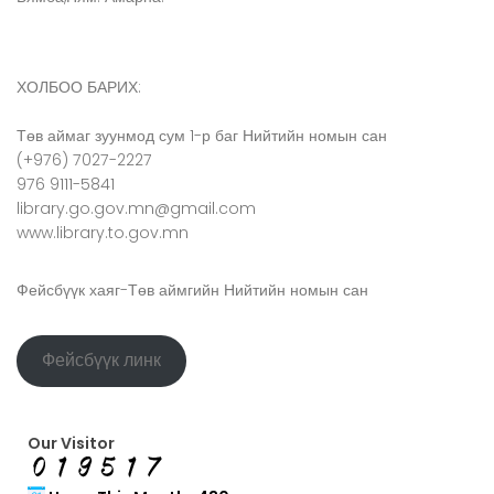
ХОЛБОО БАРИХ:
Төв аймаг зуунмод сум 1-р баг Нийтийн номын сан
(+976) 7027-2227
976 9111-5841
library.go.gov.mn@gmail.com
www.library.to.gov.mn
Фейсбүүк хаяг-Төв аймгийн Нийтийн номын сан
Фейсбүүк линк
Our Visitor