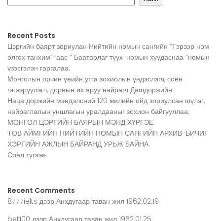
Recent Posts
Цэргийн баярт зориулан Нийтийн номын сангийн “Гэрээр ном
олгох танхим”-аас ” Баатарлаг түүх-номын хуудаснаа “номын
үзэсгэлэн гаргалаа.
Монголын орчин үеийн утга зохиолын үндэслэгч, соён
гэгээрүүлэгч, дорнын их яруу найрагч Дашдоржийн
Нацагдоржийн мэндэлсний 120 жилийн ойд зориулсан шүлэг,
найраглалын уншлагын уралдааныг зохион байгууллаа.
МОНГОЛ ЦЭРГИЙН БАЯРЫН МЭНД ХҮРГЭЕ
ТӨВ АЙМГИЙН НИЙТИЙН НОМЫН САНГИЙН АРХИВ-БИЧИГ
ХЭРГИЙН АЖЛЫН БАЙРАНД УРЬЖ БАЙНА.
Соёл түгээе
Recent Comments
8777ielts
дээр
Анхдугаар таван жил 1962.02.19
bet100
дээр
Анхдугаар таван жил 1962.01.25