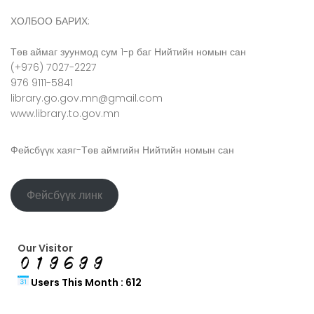
ХОЛБОО БАРИХ:
Төв аймаг зуунмод сум 1-р баг Нийтийн номын сан
(+976) 7027-2227
976 9111-5841
library.go.gov.mn@gmail.com
www.library.to.gov.mn
Фейсбүүк хаяг-Төв аймгийн Нийтийн номын сан
Фейсбүүк линк
Our Visitor
Users This Month : 612