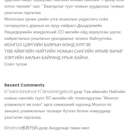
олгох танхим”-аас ” Баатарлаг түүх-номын хуудаснаа “номын
үзэсгэлэн гаргалаа.
Монголын орчин үеийн утга зохиолын үндэслэгч, соён
гэгээрүүлэгч, дорнын их яруу найрагч Дашдоржийн
Нацагдоржийн мэндэлсний 120 жилийн ойд зориулсан шүлэг,
найраглалын уншлагын уралдааныг зохион байгууллаа.
МОНГОЛ ЦЭРГИЙН БАЯРЫН МЭНД ХҮРГЭЕ
ТӨВ АЙМГИЙН НИЙТИЙН НОМЫН САНГИЙН АРХИВ-БИЧИГ
ХЭРГИЙН АЖЛЫН БАЙРАНД УРЬЖ БАЙНА.
Соёл түгээе
Recent Comments
b"asta binance h"anvisningskod
дээр
Төв аймгийн Нийтийн
номын сангийн түүхт 80 жилийн ойг тохиолдуулан “Монгол
уламжлалт өв соёл” арга хэмжээний хүрээнд Монгол ёс
заншил, уламжлалын талаарх бүтээл болон номуудаар
үзэсгэлэн гаргалаа.
Binance推荐代码
дээр
Анхдугаар таван жил