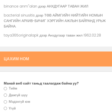
binance anm"alan
дээр
АНХДУГААР ТАВАН ЖИЛ
bacterial sinusitis
дээр
ТӨВ АЙМГИЙН НИЙТИЙН НОМЫН
САНГИЙН АРХИВ-БИЧИГ ХЭРГИЙН АЖЛЫН БАЙРАНД УРЬЖ
БАЙНА.
taya365originalapk
дээр
Анхдугаар таван жил 1962.02.28
ЦАХИМ НОМ
Манай веб сайт таньд таалагдаж байна уу?
Тийм
Дажгүй шүү
Мэдэхгүй юм
Үгүй