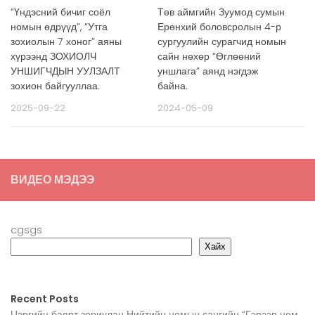
Төв аймгийн Зуумод сумын
“Үндэсний бичиг соёл
Ерөнхий боловсролын 4-р
номын өдрүүд”, “Утга
сургуулийн сурагчид номын
зохиолын 7 хоног” аяны
сайн нөхөр “Өглөөний
хүрээнд ЗОХИОЛЧ
уншлага” аянд нэгдэж
УНШИГЧДЫН УУЛЗАЛТ
байна.
зохион байгууллаа.
2024-05-09
2025-09-22
ВИДЕО МЭДЭЭ
cgsgs
Хайх
Recent Posts
Цэргийн баярт зориулан Нийтийн номын сангийн “Гэрээр ном