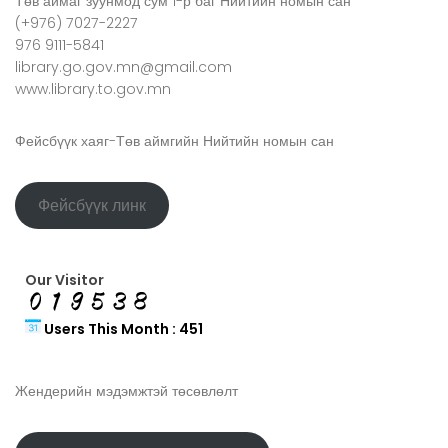
Төв аймаг зуунмод сум 1-р баг Нийтийн номын сан
(+976) 7027-2227
976 9111-5841
library.go.gov.mn@gmail.com
www.library.to.gov.mn
Фейсбүүк хаяг-Төв аймгийн Нийтийн номын сан
Фейсбүүк линк
Our Visitor
Users This Month : 451
Жендерийн мэдэмжтэй төсөвлөлт