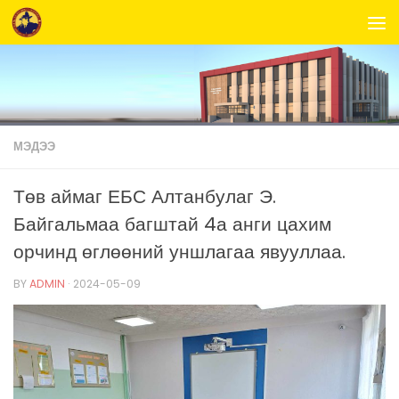
Skip to content
МЭДЭЭ
Төв аймаг ЕБС Алтанбулаг Э.
Байгальмаа багштай 4а анги цахим
орчинд өглөөний уншлагаа явууллаа.
BY
ADMIN
·
2024-05-09