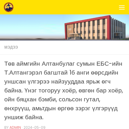
Skip to content
МЭДЭЭ
Төв аймгийн Алтанбулаг сумын ЕБС-ийн
Т.Алтангэрэл багштай 1б анги өөрсдийн
уншсан үлгэрээ найзууддаа ярьж өгч
байна. Үнэг тогоруу хоёр, өвгөн бар хоёр,
ойн бяцхан бэмби, сольсон гутал,
өнхрүүш, амьтдын өргөө зэрэг үлгэрүүд
уншиж байна.
BY
ADMIN
·
2024-05-09