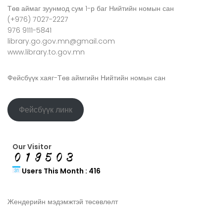
Төв аймаг зуунмод сум 1-р баг Нийтийн номын сан
(+976) 7027-2227
976 9111-5841
library.go.gov.mn@gmail.com
www.library.to.gov.mn
Фейсбүүк хаяг-Төв аймгийн Нийтийн номын сан
Фейсбүүк линк
Our Visitor
Users This Month : 416
Жендерийн мэдэмжтэй төсөвлөлт