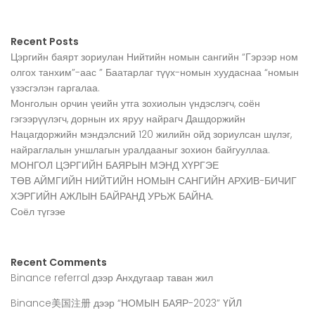
Recent Posts
Цэргийн баярт зориулан Нийтийн номын сангийн “Гэрээр ном
олгох танхим”-аас ” Баатарлаг түүх-номын хуудаснаа “номын
үзэсгэлэн гаргалаа.
Монголын орчин үеийн утга зохиолын үндэслэгч, соён
гэгээрүүлэгч, дорнын их яруу найрагч Дашдоржийн
Нацагдоржийн мэндэлсний 120 жилийн ойд зориулсан шүлэг,
найраглалын уншлагын уралдааныг зохион байгууллаа.
МОНГОЛ ЦЭРГИЙН БАЯРЫН МЭНД ХҮРГЭЕ
ТӨВ АЙМГИЙН НИЙТИЙН НОМЫН САНГИЙН АРХИВ-БИЧИГ
ХЭРГИЙН АЖЛЫН БАЙРАНД УРЬЖ БАЙНА.
Соёл түгээе
Recent Comments
Binance referral
дээр
Анхдугаар таван жил
Binance美国注册
дээр
“НОМЫН БАЯР-2023” ҮЙЛ