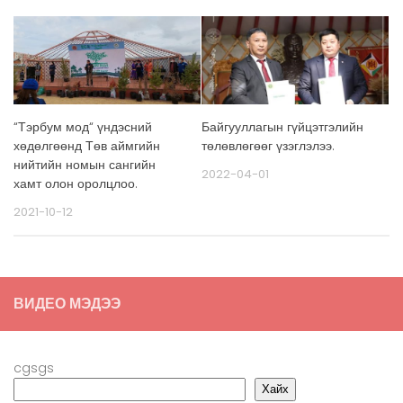
“Тэрбум мод“ үндэсний
Байгууллагын гүйцэтгэлийн
хөдөлгөөнд Төв аймгийн
төлөвлөгөөг үзэглэлээ.
нийтийн номын сангийн
2022-04-01
хамт олон оролцлоо.
2021-10-12
ВИДЕО МЭДЭЭ
cgsgs
Хайх