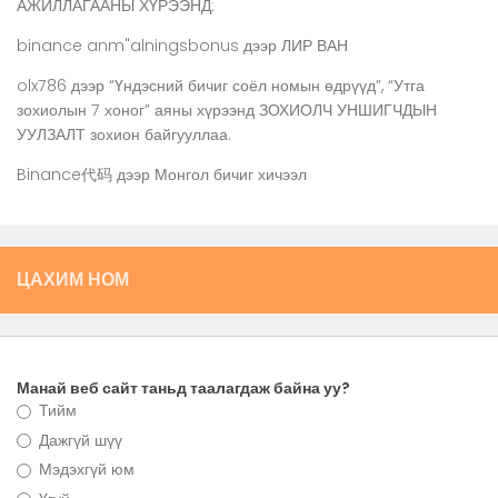
АЖИЛЛАГААНЫ ХҮРЭЭНД:
binance anm"alningsbonus
дээр
ЛИР ВАН
olx786
дээр
“Үндэсний бичиг соёл номын өдрүүд”, “Утга
зохиолын 7 хоног” аяны хүрээнд ЗОХИОЛЧ УНШИГЧДЫН
УУЛЗАЛТ зохион байгууллаа.
Binance代码
дээр
Монгол бичиг хичээл
ЦАХИМ НОМ
Манай веб сайт таньд таалагдаж байна уу?
Тийм
Дажгүй шүү
Мэдэхгүй юм