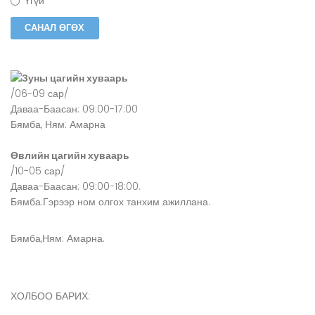
Үгүй
Зуны цагийн хуваарь
/06-09 сар/
Даваа-Баасан: 09:00-17:00
Бямба, Ням: Амарна
Өвлийн цагийн хуваарь
/10-05 сар/
Даваа-Баасан: 09:00-18:00.
Бямба:Гэрээр ном олгох танхим ажиллана.
Бямба,Ням: Амарна.
ХОЛБОО БАРИХ: