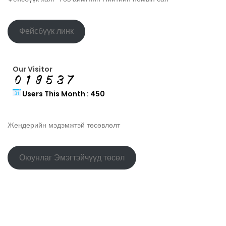
Фейсбүүк линк
Our Visitor
Users This Month : 450
Жендерийн мэдэмжтэй төсөвлөлт
Оюунлаг Эмэгтэйчүүд төсөл