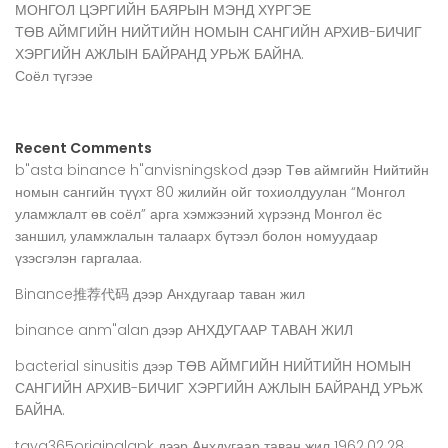
МОНГОЛ ЦЭРГИЙН БАЯРЫН МЭНД ХҮРГЭЕ
ТӨВ АЙМГИЙН НИЙТИЙН НОМЫН САНГИЙН АРХИВ-БИЧИГ
ХЭРГИЙН АЖЛЫН БАЙРАНД УРЬЖ БАЙНА.
Соёл түгээе
Recent Comments
b"asta binance h"anvisningskod
дээр
Төв аймгийн Нийтийн
номын сангийн түүхт 80 жилийн ойг тохиолдуулан “Монгол
уламжлалт өв соёл” арга хэмжээний хүрээнд Монгол ёс
заншил, уламжлалын талаарх бүтээл болон номуудаар
үзэсгэлэн гаргалаа.
Binance推荐代码
дээр
Анхдугаар таван жил
binance anm"alan
дээр
АНХДУГААР ТАВАН ЖИЛ
bacterial sinusitis
дээр
ТӨВ АЙМГИЙН НИЙТИЙН НОМЫН
САНГИЙН АРХИВ-БИЧИГ ХЭРГИЙН АЖЛЫН БАЙРАНД УРЬЖ
БАЙНА.
taya365originalapk
дээр
Анхдугаар таван жил 1962.02.28