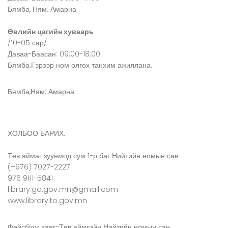
Бямба, Ням: Амарна
Өвлийн цагийн хуваарь
/10-05 сар/
Даваа-Баасан: 09:00-18:00.
Бямба:Гэрээр ном олгох танхим ажиллана.
Бямба,Ням: Амарна.
ХОЛБОО БАРИХ:
Төв аймаг зуунмод сум 1-р баг Нийтийн номын сан
(+976) 7027-2227
976 9111-5841
library.go.gov.mn@gmail.com
www.library.to.gov.mn
Фейсбүүк хаяг-Төв аймгийн Нийтийн номын сан