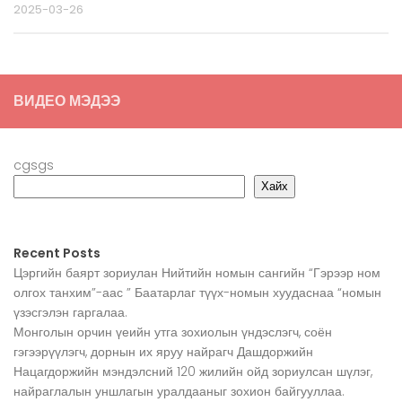
2025-03-26
ВИДЕО МЭДЭЭ
cgsgs
Хайх
Recent Posts
Цэргийн баярт зориулан Нийтийн номын сангийн “Гэрээр ном
олгох танхим”-аас ” Баатарлаг түүх-номын хуудаснаа “номын
үзэсгэлэн гаргалаа.
Монголын орчин үеийн утга зохиолын үндэслэгч, соён
гэгээрүүлэгч, дорнын их яруу найрагч Дашдоржийн
Нацагдоржийн мэндэлсний 120 жилийн ойд зориулсан шүлэг,
найраглалын уншлагын уралдааныг зохион байгууллаа.