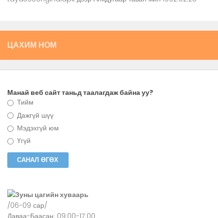
ЦАХИМ НОМ
Манай веб сайт таньд таалагдаж байна уу?
Тийм
Дажгүй шүү
Мэдэхгүй юм
Үгүй
Зуны цагийн хуваарь
/06-09 сар/
Даваа-Баасан: 09:00-17:00