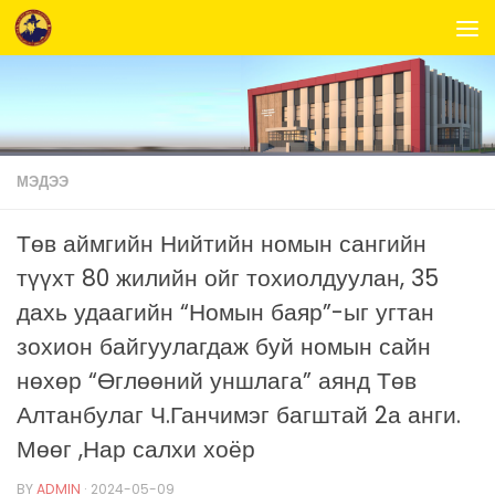
Skip to content
МЭДЭЭ
Төв аймгийн Нийтийн номын сангийн
түүхт 80 жилийн ойг тохиолдуулан, 35
дахь удаагийн “Номын баяр”-ыг угтан
зохион байгуулагдаж буй номын сайн
нөхөр “Өглөөний уншлага” аянд Төв
Алтанбулаг Ч.Ганчимэг багштай 2а анги.
Мөөг ,Нар салхи хоёр
BY
ADMIN
·
2024-05-09