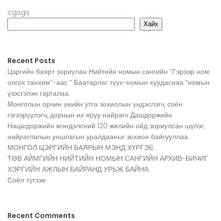
cgsgs
Хайх
Recent Posts
Цэргийн баярт зориулан Нийтийн номын сангийн “Гэрээр ном
олгох танхим”-аас ” Баатарлаг түүх-номын хуудаснаа “номын
үзэсгэлэн гаргалаа.
Монголын орчин үеийн утга зохиолын үндэслэгч, соён
гэгээрүүлэгч, дорнын их яруу найрагч Дашдоржийн
Нацагдоржийн мэндэлсний 120 жилийн ойд зориулсан шүлэг,
найраглалын уншлагын уралдааныг зохион байгууллаа.
МОНГОЛ ЦЭРГИЙН БАЯРЫН МЭНД ХҮРГЭЕ
ТӨВ АЙМГИЙН НИЙТИЙН НОМЫН САНГИЙН АРХИВ-БИЧИГ
ХЭРГИЙН АЖЛЫН БАЙРАНД УРЬЖ БАЙНА.
Соёл түгээе
Recent Comments