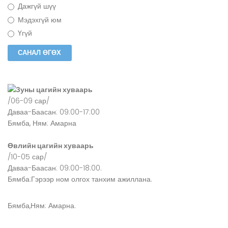
Дажгүй шүү
Мэдэхгүй юм
Үгүй
Зуны цагийн хуваарь
/06-09 сар/
Даваа-Баасан: 09:00-17:00
Бямба, Ням: Амарна
Өвлийн цагийн хуваарь
/10-05 сар/
Даваа-Баасан: 09:00-18:00.
Бямба:Гэрээр ном олгох танхим ажиллана.
Бямба,Ням: Амарна.