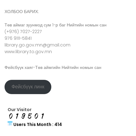
ХОЛБОО БАРИХ:
Төв аймаг зуунмод сум 1-р баг Нийтийн номын сан
(+976) 7027-2227
976 9111-5841
library.go.gov.mn@gmail.com
www.library.to.gov.mn
Фейсбүүк хаяг-Төв аймгийн Нийтийн номын сан
Фейсбүүк линк
Our Visitor
Users This Month : 414