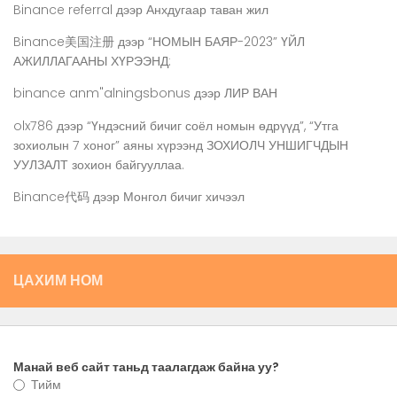
Binance referral
дээр
Анхдугаар таван жил
Binance美国注册
дээр
“НОМЫН БАЯР-2023” ҮЙЛ
АЖИЛЛАГААНЫ ХҮРЭЭНД:
binance anm"alningsbonus
дээр
ЛИР ВАН
olx786
дээр
“Үндэсний бичиг соёл номын өдрүүд”, “Утга
зохиолын 7 хоног” аяны хүрээнд ЗОХИОЛЧ УНШИГЧДЫН
УУЛЗАЛТ зохион байгууллаа.
Binance代码
дээр
Монгол бичиг хичээл
ЦАХИМ НОМ
Манай веб сайт таньд таалагдаж байна уу?
Тийм