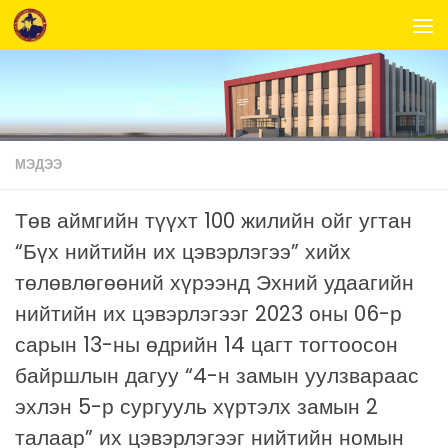
Skip to content
МЭДЭЭ
Төв аймгийн түүхт 100 жилийн ойг угтан
“Бүх нийтийн их цэвэрлэгээ” хийх
төлөвлөгөөний хүрээнд Эхний удаагийн
нийтийн их цэвэрлэгээг 2023 оны 06-р
сарын 13-ны өдрийн 14 цагт тогтоосон
байршлын дагуу “4-н замын уулзвараас
эхлэн 5-р сургууль хүртэлх замын 2
талаар” их цэвэрлэгээг нийтийн номын