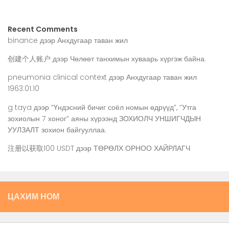
Recent Comments
binance
дээр
Анхдугаар таван жил
创建个人账户
дээр
Чөлөөт танхимын хуваарь хүргэж байна.
pneumonia clinical context
дээр
Анхдугаар таван жил
1963.01.10
g taya
дээр
“Үндэсний бичиг соёл номын өдрүүд”, “Утга
зохиолын 7 хоног” аяны хүрээнд ЗОХИОЛЧ УНШИГЧДЫН
УУЛЗАЛТ зохион байгууллаа.
注册以获取100 USDT
дээр
ТӨРӨЛХ ОРНОО ХАЙРЛАГЧ
ЦАХИМ НОМ