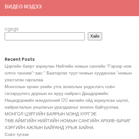
ВИДЕО МЭДЭЭ
cgsgs
Хайх
Recent Posts
Цэргийн баярт зориулан Нийтийн номын сангийн “Гэрээр ном
олгох танхим”-аас ” Баатарлаг түүх-номын хуудаснаа “номын
үзэсгэлэн гаргалаа.
Монголын орчин үеийн утга зохиолын үндэслэгч, соён
гэгээрүүлэгч, дорнын их яруу найрагч Дашдоржийн
Нацагдоржийн мэндэлсний 120 жилийн ойд зориулсан шүлэг,
найраглалын уншлагын уралдааныг зохион байгууллаа.
МОНГОЛ ЦЭРГИЙН БАЯРЫН МЭНД ХҮРГЭЕ
ТӨВ АЙМГИЙН НИЙТИЙН НОМЫН САНГИЙН АРХИВ-БИЧИГ
ХЭРГИЙН АЖЛЫН БАЙРАНД УРЬЖ БАЙНА.
Соёл түгээе