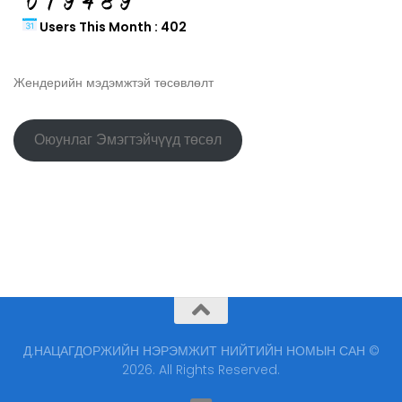
Users This Month : 402
Жендерийн мэдэмжтэй төсөвлөлт
Оюунлаг Эмэгтэйчүүд төсөл
Д.НАЦАГДОРЖИЙН НЭРЭМЖИТ НИЙТИЙН НОМЫН САН ©
2026. All Rights Reserved.