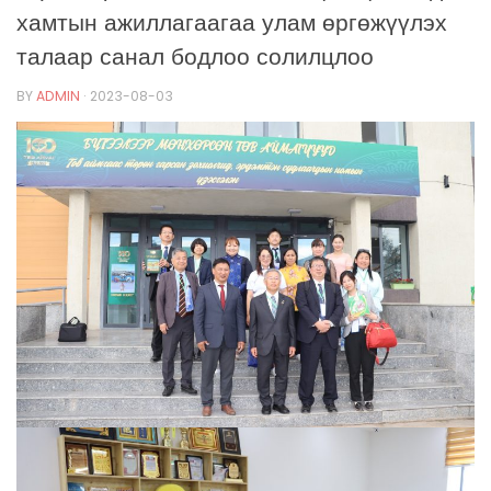
хамтын ажиллагаагаа улам өргөжүүлэх
талаар санал бодлоо солилцлоо
BY
ADMIN
·
2023-08-03