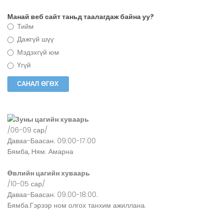
Манай веб сайт таньд таалагдаж байна уу?
Тийм
Дажгүй шүү
Мэдэхгүй юм
Үгүй
Зуны цагийн хуваарь
/06-09 сар/
Даваа-Баасан: 09:00-17:00
Бямба, Ням: Амарна
Өвлийн цагийн хуваарь
/10-05 сар/
Даваа-Баасан: 09:00-18:00.
Бямба:Гэрээр ном олгох танхим ажиллана.