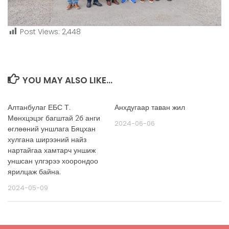
Post Views:
2,448
YOU MAY ALSO LIKE...
Алтанбулаг ЕБС Т.
Анхдугаар таван жил
Мөнхцэцэг багштай 2б анги
2024-06-06
өглөөний уншлага Бяцхан
хулгана ширээний найз
нартайгаа хамтарч уншиж
уншсан үлгэрээ хоорондоо
ярилцаж байна.
2024-05-09