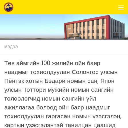
Skip to content
МЭДЭЭ
Төв аймгийн 100 жилийн ойн баяр
наадмыг тохиолдуулан Солонгос улсын
Пёнтэк хотын Бэдари номын сан, Япон
улсын Тоттори мужийн номын сангийн
төлөөлөгчид номын сангийн үйл
ажиллагаа болоод ойн баяр наадмыг
тохиолдуулан гаргасан номын үзэсгэлэн,
картын үзэсгэлэнтэй танилцан цаашид