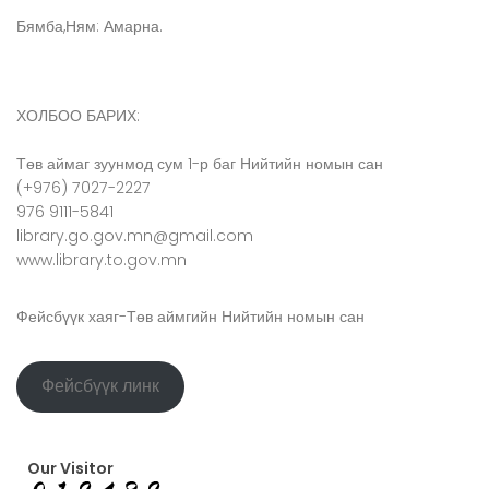
Бямба,Ням: Амарна.
ХОЛБОО БАРИХ:
Төв аймаг зуунмод сум 1-р баг Нийтийн номын сан
(+976) 7027-2227
976 9111-5841
library.go.gov.mn@gmail.com
www.library.to.gov.mn
Фейсбүүк хаяг-Төв аймгийн Нийтийн номын сан
Фейсбүүк линк
Our Visitor