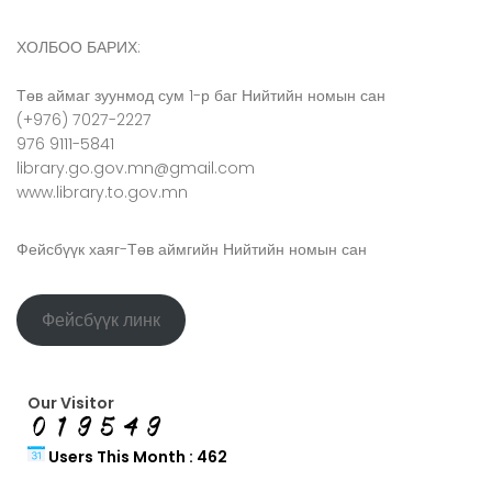
ХОЛБОО БАРИХ:
Төв аймаг зуунмод сум 1-р баг Нийтийн номын сан
(+976) 7027-2227
976 9111-5841
library.go.gov.mn@gmail.com
www.library.to.gov.mn
Фейсбүүк хаяг-Төв аймгийн Нийтийн номын сан
Фейсбүүк линк
Our Visitor
Users This Month : 462