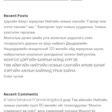
Recent Posts
Цэргийн баярт зориулан Нийтийн номын сангийн “Гэрээр ном
олгох танхим”-аас ” Баатарлаг түүх-номын хуудаснаа “номын
үзэсгэлэн гаргалаа.
Монголын орчин үеийн утга зохиолын үндэслэгч, соён
гэгээрүүлэгч, дорнын их яруу найрагч Дашдоржийн
Нацагдоржийн мэндэлсний 120 жилийн ойд зориулсан шүлэг,
найраглалын уншлагын уралдааныг зохион байгууллаа.
МОНГОЛ ЦЭРГИЙН БАЯРЫН МЭНД ХҮРГЭЕ
ТӨВ АЙМГИЙН НИЙТИЙН НОМЫН САНГИЙН АРХИВ-БИЧИГ
ХЭРГИЙН АЖЛЫН БАЙРАНД УРЬЖ БАЙНА.
Соёл түгээе
Recent Comments
b"asta binance h"anvisningskod
дээр
Төв аймгийн Нийтийн
номын сангийн түүхт 80 жилийн ойг тохиолдуулан “Монгол
уламжлалт өв соёл” арга хэмжээний хүрээнд Монгол ёс