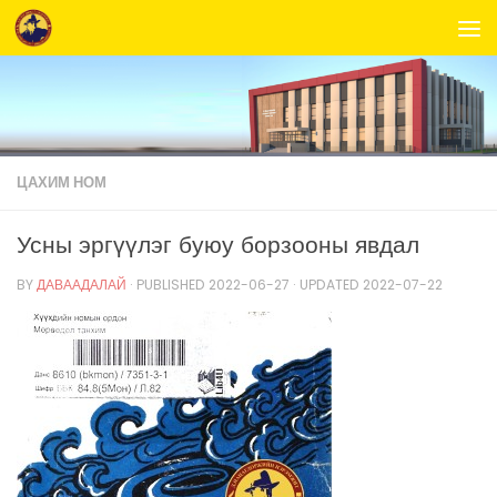
Skip to content
ЦАХИМ НОМ
Усны эргүүлэг буюу борзооны явдал
BY
ДАВААДАЛАЙ
· PUBLISHED
2022-06-27
· UPDATED
2022-07-22