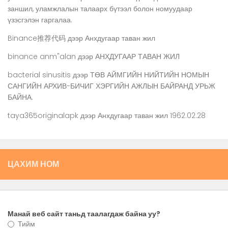
заншил, уламжлалын талаарх бүтээл болон номуудаар
үзэсгэлэн гаргалаа.
Binance推荐代码
дээр
Анхдугаар таван жил
binance anm"alan
дээр
АНХДУГААР ТАВАН ЖИЛ
bacterial sinusitis
дээр
ТӨВ АЙМГИЙН НИЙТИЙН НОМЫН
САНГИЙН АРХИВ-БИЧИГ ХЭРГИЙН АЖЛЫН БАЙРАНД УРЬЖ
БАЙНА.
taya365originalapk
дээр
Анхдугаар таван жил 1962.02.28
ЦАХИМ НОМ
Манай веб сайт таньд таалагдаж байна уу?
Тийм