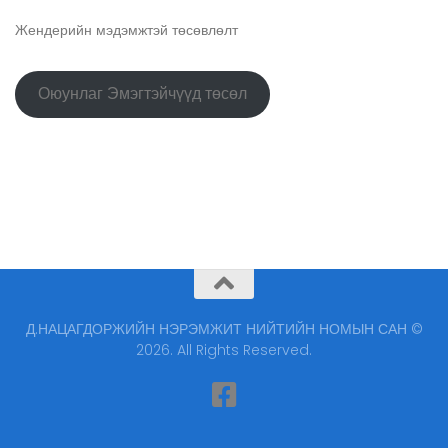
Жендерийн мэдэмжтэй төсөвлөлт
Оюунлаг Эмэгтэйчүүд төсөл
Д.НАЦАГДОРЖИЙН НЭРЭМЖИТ НИЙТИЙН НОМЫН САН ©
2026. All Rights Reserved.