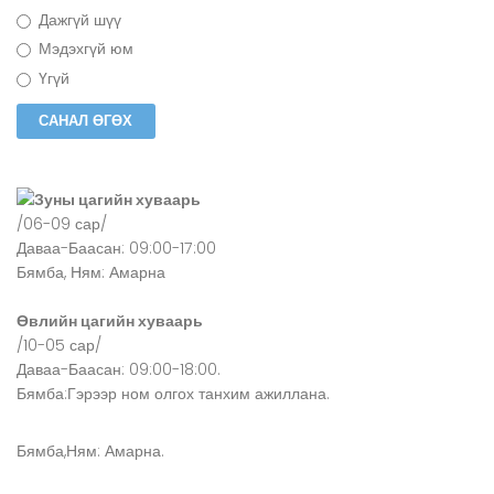
Дажгүй шүү
Мэдэхгүй юм
Үгүй
Зуны цагийн хуваарь
/06-09 сар/
Даваа-Баасан: 09:00-17:00
Бямба, Ням: Амарна
Өвлийн цагийн хуваарь
/10-05 сар/
Даваа-Баасан: 09:00-18:00.
Бямба:Гэрээр ном олгох танхим ажиллана.
Бямба,Ням: Амарна.