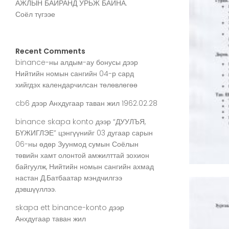
АЖЛЫН БАЙРАНД УРЬЖ БАЙНА.
Соёл түгээе
Recent Comments
binance-ны алдым-ау бонусы
дээр
Нийтийн номын сангийн 04-р сард
хийгдэх календарчилсан төлөвлөгөө
cb6
дээр
Анхдугаар таван жил 1962.02.28
binance skapa konto
дээр
“ДУУЛЪЯ,
БҮЖИГЛЭЕ” цэнгүүнийг 03 дугаар сарын
06-ны өдөр Зуунмод сумын Соёлын
төвийн хамт олонтой амжилттай зохион
байгуулж, Нийтийн номын сангийн ахмад
настан Д.Батбаатар мэндчилгээ
дэвшүүллээ.
skapa ett binance-konto
дээр
Анхдугаар таван жил