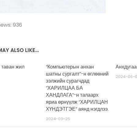
iews:
936
AY ALSO LIKE...
 таван жил
“Компьютерын анхан
Анхдугаа
шатны сургалт”-н өглөөний
6
2024-06-
ээлжийн сурагчдад
“ХАРИЛЦАА БА
ХАНДЛАГА”-н талаарх
яриа өрнүүлж “ХАРИЛЦАН
ХҮНДЭТГЭЕ” аянд нэгдлээ.
2024-03-25