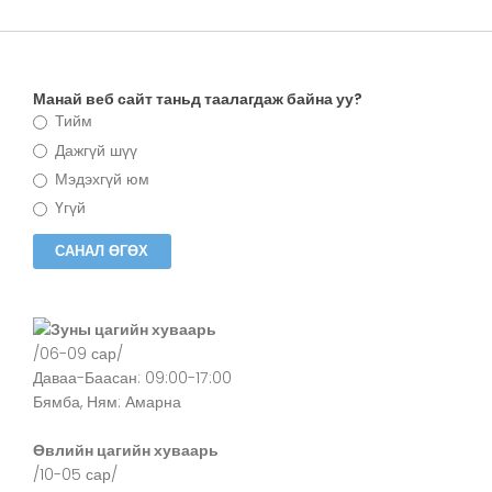
Манай веб сайт таньд таалагдаж байна уу?
Тийм
Дажгүй шүү
Мэдэхгүй юм
Үгүй
Зуны цагийн хуваарь
/06-09 сар/
Даваа-Баасан: 09:00-17:00
Бямба, Ням: Амарна
Өвлийн цагийн хуваарь
/10-05 сар/