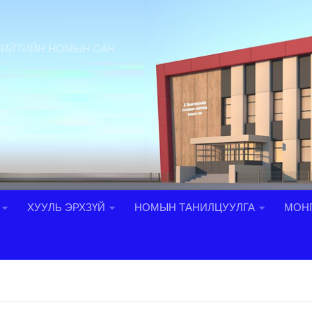
НИЙТИЙН НОМЫН САН
ХУУЛЬ ЭРХЗҮЙ
НОМЫН ТАНИЛЦУУЛГА
МОНГ