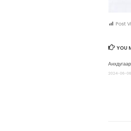
Post V
YOU M
Анхдугаар
2024-06-0