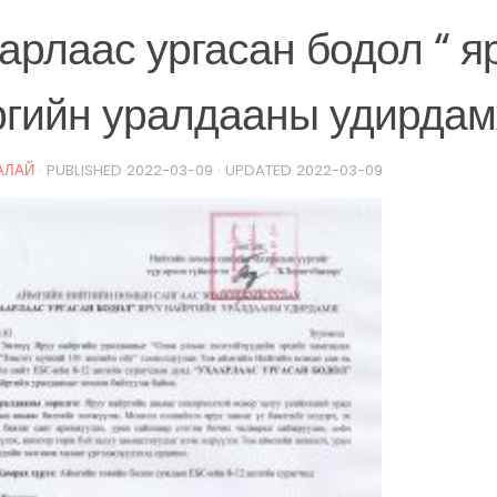
арлаас ургасан бодол “ я
ргийн уралдааны удирда
АЛАЙ
· PUBLISHED
2022-03-09
· UPDATED
2022-03-09