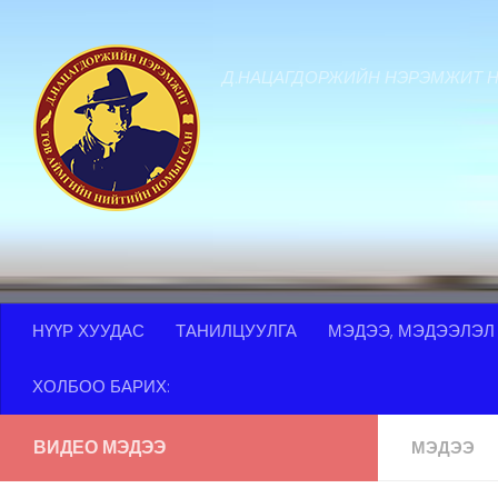
Skip to content
Д.НАЦАГДОРЖИЙН НЭРЭМЖИТ 
НҮҮР ХУУДАС
ТАНИЛЦУУЛГА
МЭДЭЭ, МЭДЭЭЛЭЛ
ХОЛБОО БАРИХ:
ВИДЕО МЭДЭЭ
МЭДЭЭ