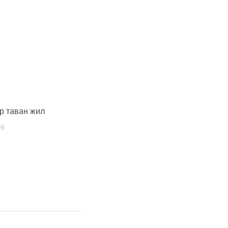
р таван жил
06