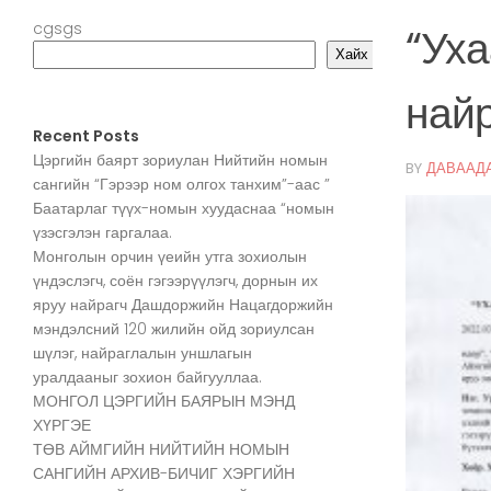
cgsgs
“Уха
Хайх
най
Recent Posts
Цэргийн баярт зориулан Нийтийн номын
BY
ДАВААД
сангийн “Гэрээр ном олгох танхим”-аас ”
Баатарлаг түүх-номын хуудаснаа “номын
үзэсгэлэн гаргалаа.
Монголын орчин үеийн утга зохиолын
үндэслэгч, соён гэгээрүүлэгч, дорнын их
яруу найрагч Дашдоржийн Нацагдоржийн
мэндэлсний 120 жилийн ойд зориулсан
шүлэг, найраглалын уншлагын
уралдааныг зохион байгууллаа.
МОНГОЛ ЦЭРГИЙН БАЯРЫН МЭНД
ХҮРГЭЕ
ТӨВ АЙМГИЙН НИЙТИЙН НОМЫН
САНГИЙН АРХИВ-БИЧИГ ХЭРГИЙН