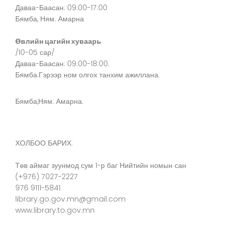
Даваа-Баасан: 09:00-17:00
Бямба, Ням: Амарна
Өвлийн цагийн хуваарь
/10-05 сар/
Даваа-Баасан: 09:00-18:00.
Бямба:Гэрээр ном олгох танхим ажиллана.
Бямба,Ням: Амарна.
ХОЛБОО БАРИХ:
Төв аймаг зуунмод сум 1-р баг Нийтийн номын сан
(+976) 7027-2227
976 9111-5841
library.go.gov.mn@gmail.com
www.library.to.gov.mn