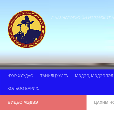
Skip to content
Д.НАЦАГДОРЖИЙН НЭРЭМЖИТ 
НҮҮР ХУУДАС
ТАНИЛЦУУЛГА
МЭДЭЭ, МЭДЭЭЛЭЛ
ХОЛБОО БАРИХ:
ВИДЕО МЭДЭЭ
ЦАХИМ Н