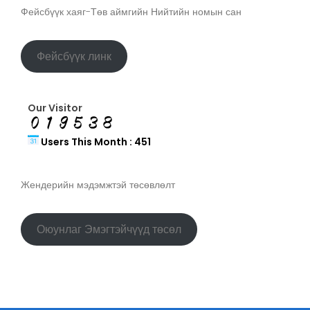
Фейсбүүк хаяг-Төв аймгийн Нийтийн номын сан
Фейсбүүк линк
Our Visitor
Users This Month : 451
Жендерийн мэдэмжтэй төсөвлөлт
Оюунлаг Эмэгтэйчүүд төсөл