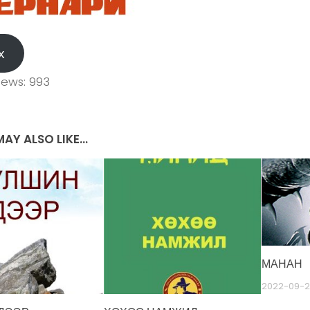
х
iews:
993
AY ALSO LIKE...
МАНАН
2022-09-2