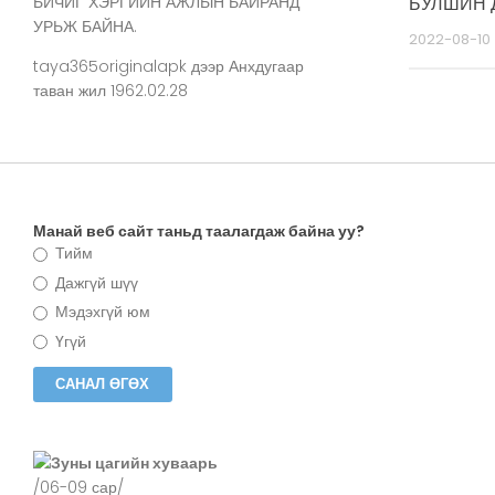
БУЛШИН 
БИЧИГ ХЭРГИЙН АЖЛЫН БАЙРАНД
УРЬЖ БАЙНА.
2022-08-10
taya365originalapk
дээр
Анхдугаар
таван жил 1962.02.28
Манай веб сайт таньд таалагдаж байна уу?
Тийм
Дажгүй шүү
Мэдэхгүй юм
Үгүй
Зуны цагийн хуваарь
/06-09 сар/