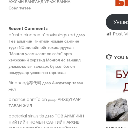
АЖЛЫН БАЙРАНД УРЬЖ БАЙНА.
Соёл түгээе
Унши
Recent Comments
Post V
b"asta binance h"anvisningskod
дээр
Төв аймгийн Нийтийн номын сангийн
түүхт 80 жилийн ойг тохиолдуулан
“Монгол уламжлалт өв соёл” арга
YOU M
хэмжээний хүрээнд Монгол ёс заншил,
уламжлалын талаарх бүтээл болон
номуудаар үзэсгэлэн гаргалаа.
Binance推荐代码
дээр
Анхдугаар таван
жил
binance anm"alan
дээр
АНХДУГААР
ТАВАН ЖИЛ
bacterial sinusitis
дээр
ТӨВ АЙМГИЙН
НИЙТИЙН НОМЫН САНГИЙН АРХИВ-