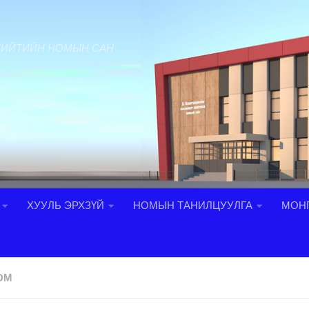
НИЙТИЙН НОМЫН САН
ХУУЛЬ ЭРХЗҮЙ
НОМЫН ТАНИЛЦУУЛГА
МОНГ
ОМ