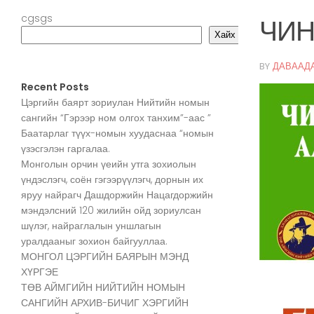
cgsgs
ЧИН
Хайх
BY
ДАВААД
Recent Posts
Цэргийн баярт зориулан Нийтийн номын
сангийн “Гэрээр ном олгох танхим”-аас ”
Баатарлаг түүх-номын хуудаснаа “номын
үзэсгэлэн гаргалаа.
Монголын орчин үеийн утга зохиолын
үндэслэгч, соён гэгээрүүлэгч, дорнын их
яруу найрагч Дашдоржийн Нацагдоржийн
мэндэлсний 120 жилийн ойд зориулсан
шүлэг, найраглалын уншлагын
уралдааныг зохион байгууллаа.
МОНГОЛ ЦЭРГИЙН БАЯРЫН МЭНД
ХҮРГЭЕ
ТӨВ АЙМГИЙН НИЙТИЙН НОМЫН
САНГИЙН АРХИВ-БИЧИГ ХЭРГИЙН