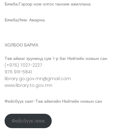
Бямба:Гэрээр ном олгох танхим ажиллана.
Бямба,Ням: Амарна.
ХОЛБОО БАРИХ:
Төв аймаг зуунмод сум 1-р баг Нийтийн номын сан
(+976) 7027-2227
976 9111-5841
library.go.gov.mn@gmail.com
www.library.to.gov.mn
Фейсбүүк хаяг-Төв аймгийн Нийтийн номын сан
Фейсбүүк линк