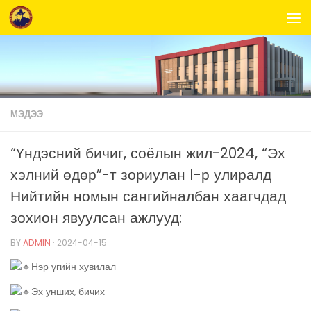
Skip to content
МЭДЭЭ
“Үндэсний бичиг, соёлын жил-2024, “Эх
хэлний өдөр”-т зориулан l-р улиралд
Нийтийн номын сангийналбан хаагчдад
зохион явуулсан ажлууд:
BY
ADMIN
·
2024-04-15
Нэр үгийн хувилал
Эх унших, бичих