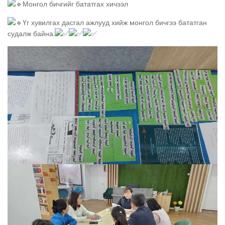
Монгол бичгийг бататгах хичээл
Үг хувилгах дасгал ажлууд хийж монгол бичгээ бататган
судалж байна.