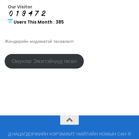
Our Visitor
Users This Month : 385
Жендерийн мэдэмжтэй төсөвлөлт
Оюунлаг Эмэгтэйчүүд төсөл
Д.НАЦАГДОРЖИЙН НЭРЭМЖИТ НИЙТИЙН НОМЫН САН ©