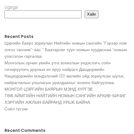
cgsgs
Хайх
Recent Posts
Цэргийн баярт зориулан Нийтийн номын сангийн “Гэрээр ном
олгох танхим”-аас ” Баатарлаг түүх-номын хуудаснаа “номын
үзэсгэлэн гаргалаа.
Монголын орчин үеийн утга зохиолын үндэслэгч, соён
гэгээрүүлэгч, дорнын их яруу найрагч Дашдоржийн
Нацагдоржийн мэндэлсний 120 жилийн ойд зориулсан шүлэг,
найраглалын уншлагын уралдааныг зохион байгууллаа.
МОНГОЛ ЦЭРГИЙН БАЯРЫН МЭНД ХҮРГЭЕ
ТӨВ АЙМГИЙН НИЙТИЙН НОМЫН САНГИЙН АРХИВ-БИЧИГ
ХЭРГИЙН АЖЛЫН БАЙРАНД УРЬЖ БАЙНА.
Соёл түгээе
Recent Comments