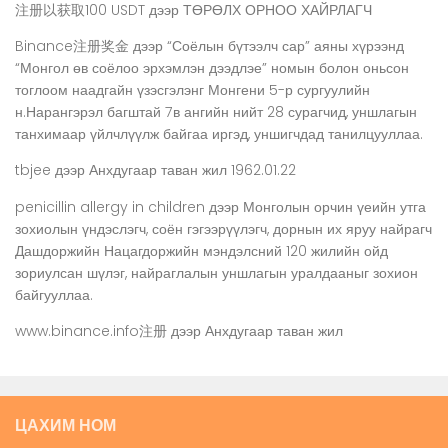
注册以获取100 USDT
дээр
ТӨРӨЛХ ОРНОО ХАЙРЛАГЧ
Binance注册奖金
дээр
“Соёлын бүтээлч сар” аяны хүрээнд
“Монгол өв соёлоо эрхэмлэн дээдлэе” номын болон оньсон
тоглоом наадгайн үзэсгэлэнг Монгени 5-р сургуулийн
н.Нарангэрэл багштай 7в ангийн нийт 28 сурагчид, уншлагын
танхимаар үйлчлүүлж байгаа иргэд, уншигчдад танилцууллаа.
tbjee
дээр
Анхдугаар таван жил 1962.01.22
penicillin allergy in children
дээр
Монголын орчин үеийн утга
зохиолын үндэслэгч, соён гэгээрүүлэгч, дорнын их яруу найрагч
Дашдоржийн Нацагдоржийн мэндэлсний 120 жилийн ойд
зориулсан шүлэг, найраглалын уншлагын уралдааныг зохион
байгууллаа.
www.binance.info注册
дээр
Анхдугаар таван жил
ЦАХИМ НОМ