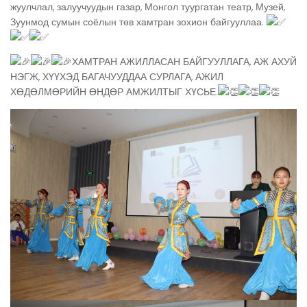
жуулчлал, залуучуудын газар, Монгол туургатан театр, Музей,
Зуунмод сумын соёлын төв хамтран зохион байгууллаа.
ХАМТРАН АЖИЛЛАСАН БАЙГУУЛЛАГА, АЖ АХУЙ
НЭГЖ, ХҮҮХЭД БАГАЧУУДДАА СУРЛАГА, АЖИЛ
ХӨДӨЛМӨРИЙН ӨНДӨР АМЖИЛТЫГ ХҮСЬЕ.