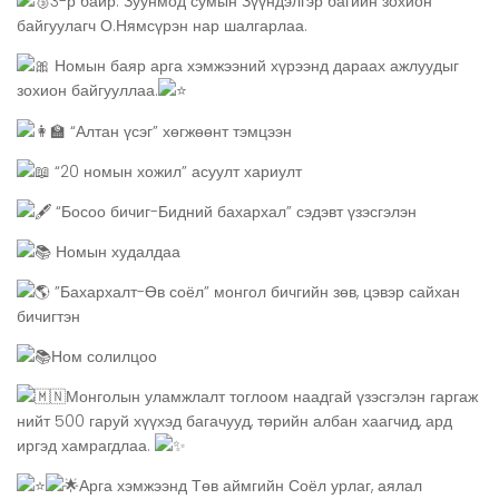
3-р байр: Зуунмод сумын Зүүндэлгэр багийн зохион
байгуулагч О.Нямсүрэн нар шалгарлаа.
Номын баяр арга хэмжээний хүрээнд дараах ажлуудыг
зохион байгууллаа.
“Алтан үсэг” хөгжөөнт тэмцээн
“20 номын хожил” асуулт хариулт
“Босоо бичиг-Бидний бахархал” сэдэвт үзэсгэлэн
Номын худалдаа
”Бахархалт-Өв соёл” монгол бичгийн зөв, цэвэр сайхан
бичигтэн
Ном солилцоо
Монголын уламжлалт тоглоом наадгай үзэсгэлэн гаргаж
нийт 500 гаруй хүүхэд багачууд, төрийн албан хаагчид, ард
иргэд хамрагдлаа.
Арга хэмжээнд Төв аймгийн Соёл урлаг, аялал