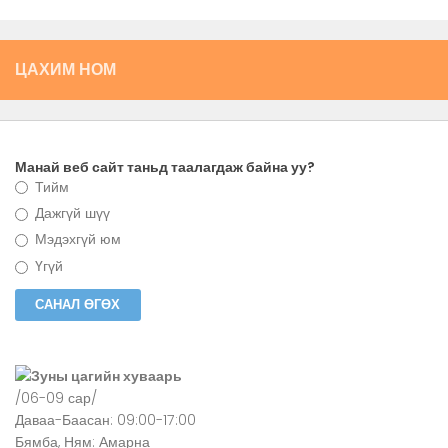
ЦАХИМ НОМ
Манай веб сайт таньд таалагдаж байна уу?
Тийм
Дажгүй шүү
Мэдэхгүй юм
Үгүй
Зуны цагийн хуваарь
/06-09 сар/
Даваа-Баасан: 09:00-17:00
Бямба, Ням: Амарна