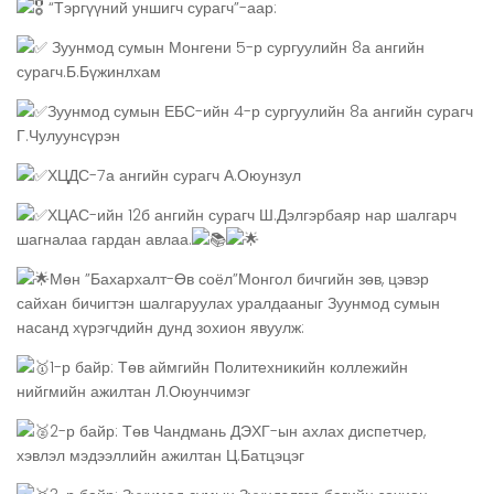
“Тэргүүний уншигч сурагч”-аар:
Зуунмод сумын Монгени 5-р сургуулийн 8а ангийн
сурагч.Б.Бүжинлхам
Зуунмод сумын ЕБС-ийн 4-р сургуулийн 8а ангийн сурагч
Г.Чулуунсүрэн
ХЦДС-7а ангийн сурагч А.Оюунзул
ХЦАС-ийн 12б ангийн сурагч Ш.Дэлгэрбаяр нар шалгарч
шагналаа гардан авлаа.
Мөн ”Бахархалт-Өв соёл”Монгол бичгийн зөв, цэвэр
сайхан бичигтэн шалгаруулах уралдааныг Зуунмод сумын
насанд хүрэгчдийн дунд зохион явуулж:
1-р байр: Төв аймгийн Политехникийн коллежийн
нийгмийн ажилтан Л.Оюунчимэг
2-р байр: Төв Чандмань ДЭХГ-ын ахлах диспетчер,
хэвлэл мэдээллийн ажилтан Ц.Батцэцэг