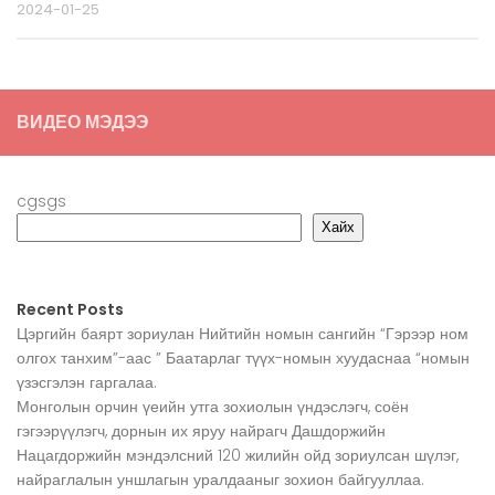
2024-01-25
ВИДЕО МЭДЭЭ
cgsgs
Хайх
Recent Posts
Цэргийн баярт зориулан Нийтийн номын сангийн “Гэрээр ном
олгох танхим”-аас ” Баатарлаг түүх-номын хуудаснаа “номын
үзэсгэлэн гаргалаа.
Монголын орчин үеийн утга зохиолын үндэслэгч, соён
гэгээрүүлэгч, дорнын их яруу найрагч Дашдоржийн
Нацагдоржийн мэндэлсний 120 жилийн ойд зориулсан шүлэг,
найраглалын уншлагын уралдааныг зохион байгууллаа.