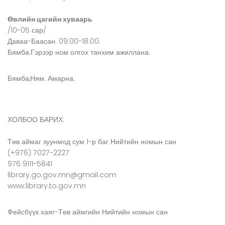
Өвлийн цагийн хуваарь
/10-05 сар/
Даваа-Баасан: 09:00-18:00.
Бямба:Гэрээр ном олгох танхим ажиллана.
Бямба,Ням: Амарна.
ХОЛБОО БАРИХ:
Төв аймаг зуунмод сум 1-р баг Нийтийн номын сан
(+976) 7027-2227
976 9111-5841
library.go.gov.mn@gmail.com
www.library.to.gov.mn
Фейсбүүк хаяг-Төв аймгийн Нийтийн номын сан