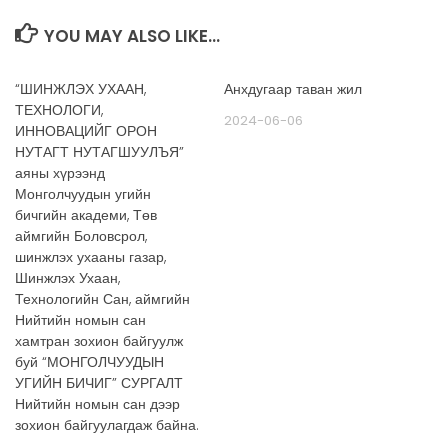
YOU MAY ALSO LIKE...
“ШИНЖЛЭХ УХААН,
Анхдугаар таван жил
ТЕХНОЛОГИ,
2024-06-06
ИННОВАЦИЙГ ОРОН
НУТАГТ НУТАГШУУЛЪЯ”
аяны хүрээнд
Монголчуудын угийн
бичгийн академи, Төв
аймгийн Боловсрол,
шинжлэх ухааны газар,
Шинжлэх Ухаан,
Технологийн Сан, аймгийн
Нийтийн номын сан
хамтран зохион байгуулж
буй “МОНГОЛЧУУДЫН
УГИЙН БИЧИГ” СУРГАЛТ
Нийтийн номын сан дээр
зохион байгуулагдаж байна.