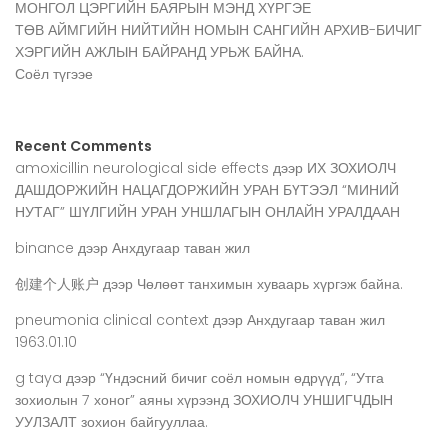
МОНГОЛ ЦЭРГИЙН БАЯРЫН МЭНД ХҮРГЭЕ
ТӨВ АЙМГИЙН НИЙТИЙН НОМЫН САНГИЙН АРХИВ-БИЧИГ
ХЭРГИЙН АЖЛЫН БАЙРАНД УРЬЖ БАЙНА.
Соёл түгээе
Recent Comments
amoxicillin neurological side effects
дээр
ИХ ЗОХИОЛЧ
ДАШДОРЖИЙН НАЦАГДОРЖИЙН УРАН БҮТЭЭЛ “МИНИЙ
НУТАГ” ШҮЛГИЙН УРАН УНШЛАГЫН ОНЛАЙН УРАЛДААН
binance
дээр
Анхдугаар таван жил
创建个人账户
дээр
Чөлөөт танхимын хуваарь хүргэж байна.
pneumonia clinical context
дээр
Анхдугаар таван жил
1963.01.10
g taya
дээр
“Үндэсний бичиг соёл номын өдрүүд”, “Утга
зохиолын 7 хоног” аяны хүрээнд ЗОХИОЛЧ УНШИГЧДЫН
УУЛЗАЛТ зохион байгууллаа.