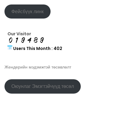
Фейсбүүк линк
Our Visitor
Users This Month : 402
Жендерийн мэдэмжтэй төсөвлөлт
Оюунлаг Эмэгтэйчүүд төсөл