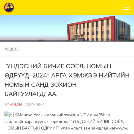
Skip to content
МЭДЭЭ
“ҮНДЭСНИЙ БИЧИГ СОЁЛ, НОМЫН
ӨДРҮҮД-2024″ АРГА ХЭМЖЭЭ ᠌᠌НИЙТИЙН
НОМЫН САНД ЗОХИОН
БАЙГУУЛАГДЛАА.
BY
ADMIN
·
2024-09-24
Монгол Улсын ерөнхийлөгчийн 2012 оны 158-р
зарлигийг хэрэгжүүлэх зорилгоор “ҮНДЭСНИЙ БИЧИГ СОЁЛ,
НОМЫН БАЯРЫН ӨДРИЙГ” уламжлалт зан заншлаа хөгжүүлж,