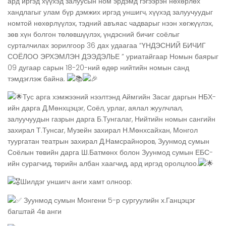
ард иргэд хүүхэд залуусын ном эрдэмд гэгээрэн нөхөрлөх
хандлагыг улам бүр дэмжих иргэд уншигч, хүүхэд залуучуудыг
номтой нөхөрлүүлэх, тэдний авъяас чадварыг нээн хөгжүүлэх,
зөв хүн болгон төлөвшүүлэх, үндэсний бичиг
соёлыг
сурталчилах зорилгоор 36 дах удаагаа “ҮНДЭСНИЙ БИЧИГ
СОЁЛОО ЭРХЭМЛЭН ДЭЭДЭЛЬЕ ” уриатайгаар Номын баярыг
09 дугаар сарын 18-20-ний өдөр нийтийн номын санд
тэмдэглэж байна.
Тус арга хэмжээний нээлтэнд Аймгийн Засаг даргын НБХ-
ийн дарга Д.Мөнхцэцэг, Соёл, урлаг, аялал жуулчлал,
залуучуудын газрын дарга Б.Тунгалаг, Нийтийн номын сангийн
захирал Т.Тунсаг, Музейн захирал Н.Мөнхсайхан, Монгол
туургатан театрын захирал Д.Намсрайноров, Зуунмод сумын
Соёлын төвийн дарга Ш.Батмөнх болон Зуунмод сумын ЕБС-
ийн сурагчид, төрийн албан хаагчид, ард иргэд оролцлоо.
Шилдэг уншигч анги хамт олноор:
Зуунмод сумын Монгени 5-р сургуулийн х.Ганцэцэг
багштай 4в анги