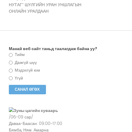
НУТАГ” ШҮЛГИЙН УРАН УНШЛАГЫН
ОНЛАЙН УРАЛДААН
Манай веб сайт таньд таалагдаж байна уу?
Тийм
Дажгүй шүү
Мэдэхгүй юм
Үгүй
Зуны цагийн хуваарь
/06-09 сар/
Даваа-Баасан: 09:00-17:00
Бямба, Ням: Амарна