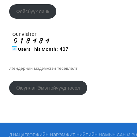
Фейсбүүк линк
Our Visitor
Users This Month : 407
Жендерийн мэдэмжтэй төсөвлөлт
Оюунлаг Эмэгтэйчүүд төсөл
Д.НАЦАГДОРЖИЙН НЭРЭМЖИТ НИЙТИЙН НОМЫН САН © 2026. 