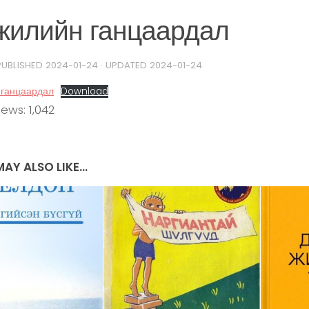
 жилийн ганцаардал
 PUBLISHED
2024-01-24
· UPDATED
2024-01-24
 ганцаардал
Download
iews:
1,042
AY ALSO LIKE...