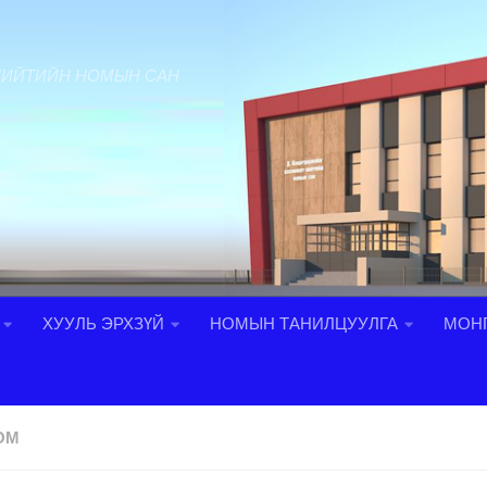
НИЙТИЙН НОМЫН САН
ХУУЛЬ ЭРХЗҮЙ
НОМЫН ТАНИЛЦУУЛГА
МОНГ
ОМ