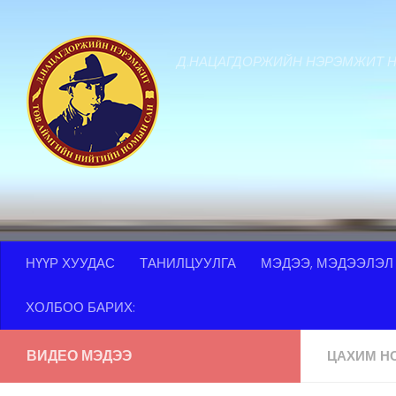
Skip to content
Д.НАЦАГДОРЖИЙН НЭРЭМЖИТ 
НҮҮР ХУУДАС
ТАНИЛЦУУЛГА
МЭДЭЭ, МЭДЭЭЛЭЛ
ХОЛБОО БАРИХ:
ВИДЕО МЭДЭЭ
ЦАХИМ Н