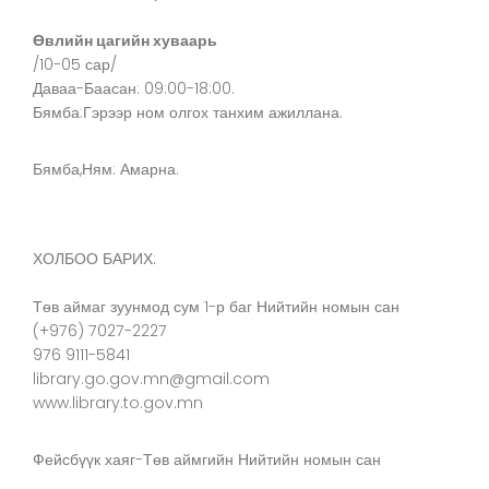
Өвлийн цагийн хуваарь
/10-05 сар/
Даваа-Баасан: 09:00-18:00.
Бямба:Гэрээр ном олгох танхим ажиллана.
Бямба,Ням: Амарна.
ХОЛБОО БАРИХ:
Төв аймаг зуунмод сум 1-р баг Нийтийн номын сан
(+976) 7027-2227
976 9111-5841
library.go.gov.mn@gmail.com
www.library.to.gov.mn
Фейсбүүк хаяг-Төв аймгийн Нийтийн номын сан