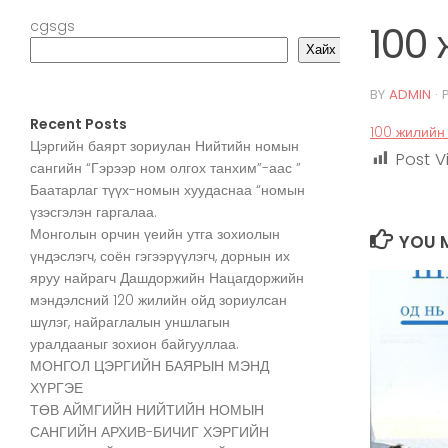
cgsgs
100
Хайх
BY
ADMIN
·
Recent Posts
100 жилийн
Цэргийн баярт зориулан Нийтийн номын
Post V
сангийн “Гэрээр ном олгох танхим”-аас ”
Баатарлаг түүх-номын хуудаснаа “номын
үзэсгэлэн гаргалаа.
Монголын орчин үеийн утга зохиолын
YOU M
үндэслэгч, соён гэгээрүүлэгч, дорнын их
яруу найрагч Дашдоржийн Нацагдоржийн
мэндэлсний 120 жилийн ойд зориулсан
шүлэг, найраглалын уншлагын
уралдааныг зохион байгууллаа.
МОНГОЛ ЦЭРГИЙН БАЯРЫН МЭНД
ХҮРГЭЕ
ТӨВ АЙМГИЙН НИЙТИЙН НОМЫН
САНГИЙН АРХИВ-БИЧИГ ХЭРГИЙН