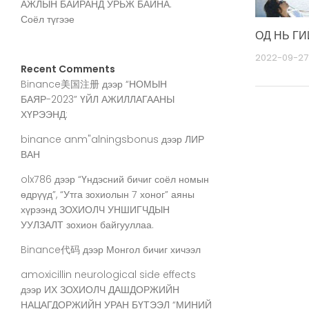
АЖЛЫН БАЙРАНД УРЬЖ БАЙНА.
Соёл түгээе
ОД НЬ Г
2022-09-27
Recent Comments
Binance美国注册
дээр
“НОМЫН
БАЯР-2023” ҮЙЛ АЖИЛЛАГААНЫ
ХҮРЭЭНД:
binance anm"alningsbonus
дээр
ЛИР
ВАН
olx786
дээр
“Үндэсний бичиг соёл номын
өдрүүд”, “Утга зохиолын 7 хоног” аяны
хүрээнд ЗОХИОЛЧ УНШИГЧДЫН
УУЛЗАЛТ зохион байгууллаа.
Binance代码
дээр
Монгол бичиг хичээл
amoxicillin neurological side effects
дээр
ИХ ЗОХИОЛЧ ДАШДОРЖИЙН
НАЦАГДОРЖИЙН УРАН БҮТЭЭЛ “МИНИЙ