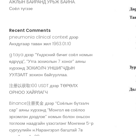
АЖЛЫН БАЙРАНД УРЬЖ БАЙНА.
Соёл түгээе
Recent Comments
pneumonia clinical context
дээр
Анхдугаар таван жил 1963.01.10
g taya
дээр
“Үндэсний бичиг соёл номын
өдрүүд”, “Утга зохиолын 7 хоног” аяны
хүрээнд ЗОХИОЛЧ УНШИГЧДЫН
УУЛЗАЛТ зохион байгууллаа.
注册以获取100 USDT
дээр
ТӨРӨЛХ
ОРНОО ХАЙРЛАГЧ
Binance注册奖金
дээр
“Соёлын бүтээлч
сар” аяны хүрээнд “Монгол өв соёлоо
эрхэмлэн дээдлэе” номын болон оньсон
тоглоом наадгайн үзэсгэлэнг Монгени 5-р
сургуулийн н.Нарангэрэл багштай 7в