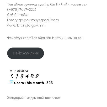
Төв аймаг зуунмод сум 1-р баг Нийтийн номын сан
(+976) 7027-2227
976 9111-5841
library.go.gov.mn@gmail.com
www.library.to.gov.mn
Фейсбүүк хаяг-Төв аймгийн Нийтийн номын сан
Фейсбүүк линк
Our Visitor
Users This Month : 395
Жендерийн мэдэмжтэй төсөвлөлт