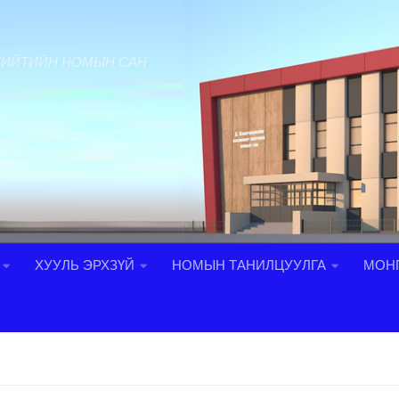
НИЙТИЙН НОМЫН САН
ХУУЛЬ ЭРХЗҮЙ
НОМЫН ТАНИЛЦУУЛГА
МОНГ