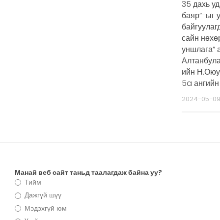
35 дахь у
баяр”-ыг 
байгуулаг
сайн нөхө
уншлага” 
Алтанбул
ийн Н.Оюу
5a ангийн
2024-05-0
Манай веб сайт таньд таалагдаж байна уу?
Тийм
Дажгүй шүү
Мэдэхгүй юм