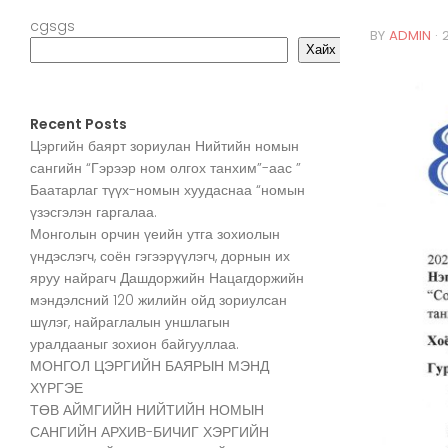
cgsgs
BY
ADMIN
·
Хайх
Recent Posts
Цэргийн баярт зориулан Нийтийн номын
сангийн “Гэрээр ном олгох танхим”-аас ”
Баатарлаг түүх-номын хуудаснаа “номын
үзэсгэлэн гаргалаа.
Монголын орчин үеийн утга зохиолын
үндэслэгч, соён гэгээрүүлэгч, дорнын их
яруу найрагч Дашдоржийн Нацагдоржийн
мэндэлсний 120 жилийн ойд зориулсан
шүлэг, найраглалын уншлагын
уралдааныг зохион байгууллаа.
МОНГОЛ ЦЭРГИЙН БАЯРЫН МЭНД
ХҮРГЭЕ
ТӨВ АЙМГИЙН НИЙТИЙН НОМЫН
САНГИЙН АРХИВ-БИЧИГ ХЭРГИЙН