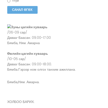
Үгүй
Зуны цагийн хуваарь
/06-09 сар/
Даваа-Баасан: 09:00-17:00
Бямба, Ням: Амарна
Өвлийн цагийн хуваарь
/10-05 сар/
Даваа-Баасан: 09:00-18:00.
Бямба:Гэрээр ном олгох танхим ажиллана.
Бямба,Ням: Амарна.
ХОЛБОО БАРИХ: