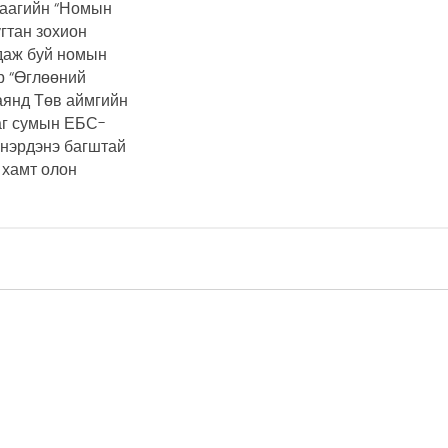
даагийн “Номын
угтан зохион
даж буй номын
р “Өглөөний
аянд Төв аймгийн
аг сумын ЕБС-
нэрдэнэ багштай
 хамт олон
9