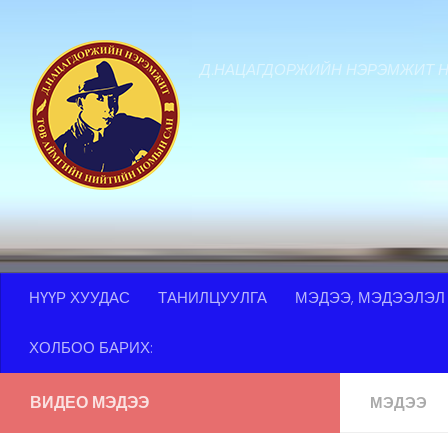
Skip to content
Д.НАЦАГДОРЖИЙН НЭРЭМЖИТ 
НҮҮР ХУУДАС
ТАНИЛЦУУЛГА
МЭДЭЭ, МЭДЭЭЛЭЛ
ХОЛБОО БАРИХ:
ВИДЕО МЭДЭЭ
МЭДЭЭ