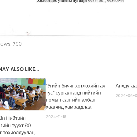
iews:
790
AY ALSO LIKE...
“Угийн бичиг хөтлөхийн ач
Анхдугаа
тус” сургалтанд нийтийн
2024-06-
номын сангийн албан
хаагчид хамрагдлаа.
2024-11-18
йн Нийтийн
гийн түүхт 80
г тохиолдуулан,