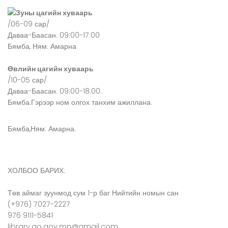
Зуны цагийн хуваарь
/06-09 сар/
Даваа-Баасан: 09:00-17:00
Бямба, Ням: Амарна
Өвлийн цагийн хуваарь
/10-05 сар/
Даваа-Баасан: 09:00-18:00.
Бямба:Гэрээр ном олгох танхим ажиллана.
Бямба,Ням: Амарна.
ХОЛБОО БАРИХ:
Төв аймаг зуунмод сум 1-р баг Нийтийн номын сан
(+976) 7027-2227
976 9111-5841
library.go.gov.mn@gmail.com