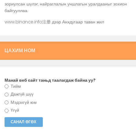
зориулсан шүлэг, найраглалын уншлагын уралдааныг зохион
байгууллаа.
www.binance.info注册
дээр
Анхдугаар таван жил
ЦАХИМ НОМ
Манай веб сайт таньд таалагдаж байна уу?
Тийм
Дажгүй шүү
Мэдэхгүй юм
Үгүй