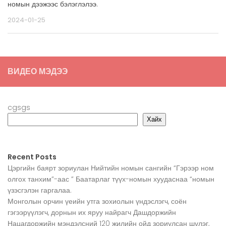
номын дээжээс бэлэглэлээ.
2024-01-25
ВИДЕО МЭДЭЭ
cgsgs
Хайх
Recent Posts
Цэргийн баярт зориулан Нийтийн номын сангийн “Гэрээр ном
олгох танхим”-аас ” Баатарлаг түүх-номын хуудаснаа “номын
үзэсгэлэн гаргалаа.
Монголын орчин үеийн утга зохиолын үндэслэгч, соён
гэгээрүүлэгч, дорнын их яруу найрагч Дашдоржийн
Нацагдоржийн мэндэлсний 120 жилийн ойд зориулсан шүлэг,