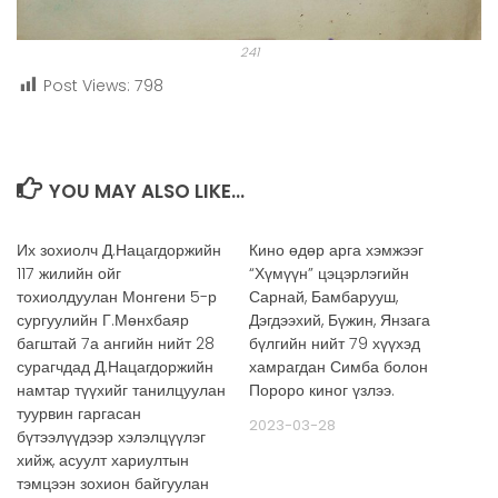
241
Post Views:
798
YOU MAY ALSO LIKE...
Их зохиолч Д.Нацагдоржийн
Кино өдөр арга хэмжээг
117 жилийн ойг
“Хүмүүн” цэцэрлэгийн
тохиолдуулан Монгени 5-р
Сарнай, Бамбарууш,
сургуулийн Г.Мөнхбаяр
Дэгдээхий, Бүжин, Янзага
багштай 7а ангийн нийт 28
бүлгийн нийт 79 хүүхэд
сурагчдад Д.Нацагдоржийн
хамрагдан Симба болон
намтар түүхийг танилцуулан
Пороро киног үзлээ.
туурвин гаргасан
2023-03-28
бүтээлүүдээр хэлэлцүүлэг
хийж, асуулт хариултын
тэмцээн зохион байгуулан