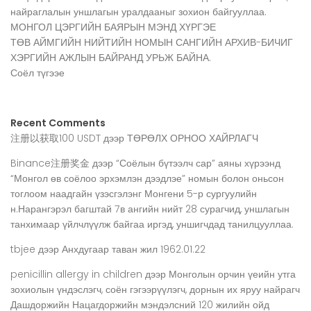
найраглалын уншлагын уралдааныг зохион байгууллаа.
МОНГОЛ ЦЭРГИЙН БАЯРЫН МЭНД ХҮРГЭЕ
ТӨВ АЙМГИЙН НИЙТИЙН НОМЫН САНГИЙН АРХИВ-БИЧИГ
ХЭРГИЙН АЖЛЫН БАЙРАНД УРЬЖ БАЙНА.
Соёл түгээе
Recent Comments
注册以获取100 USDT
дээр
ТӨРӨЛХ ОРНОО ХАЙРЛАГЧ
Binance注册奖金
дээр
“Соёлын бүтээлч сар” аяны хүрээнд
“Монгол өв соёлоо эрхэмлэн дээдлэе” номын болон оньсон
тоглоом наадгайн үзэсгэлэнг Монгени 5-р сургуулийн
н.Нарангэрэл багштай 7в ангийн нийт 28 сурагчид, уншлагын
танхимаар үйлчлүүлж байгаа иргэд, уншигчдад танилцууллаа.
tbjee
дээр
Анхдугаар таван жил 1962.01.22
penicillin allergy in children
дээр
Монголын орчин үеийн утга
зохиолын үндэслэгч, соён гэгээрүүлэгч, дорнын их яруу найрагч
Дашдоржийн Нацагдоржийн мэндэлсний 120 жилийн ойд