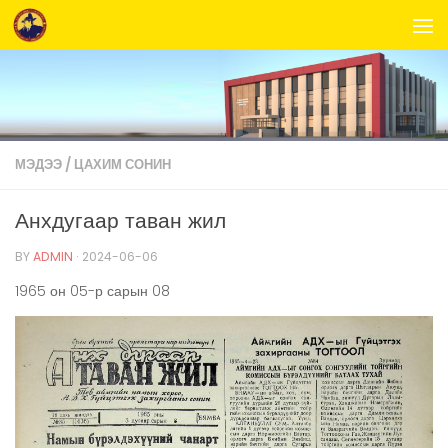
Skip to content
МЭДЭЭ
/
ЦАХИМ СОНИН
Анхдугаар таван жил
BY
ADMIN
·
2024-06-06
1965 он 05-р сарын 08