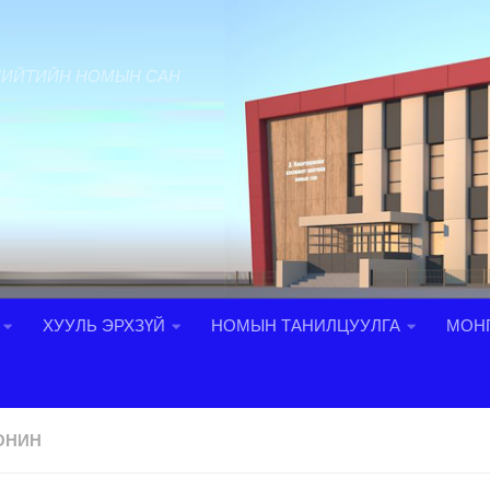
НИЙТИЙН НОМЫН САН
ХУУЛЬ ЭРХЗҮЙ
НОМЫН ТАНИЛЦУУЛГА
МОНГ
ОНИН