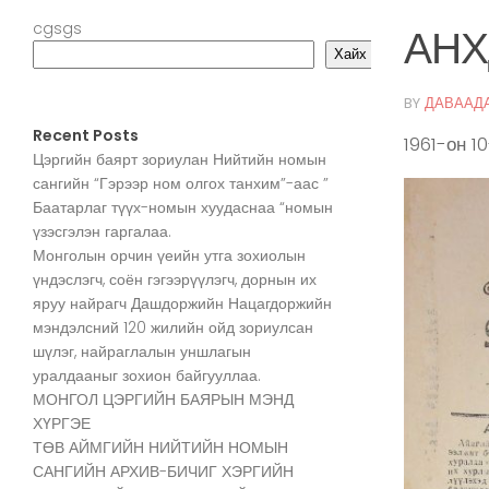
cgsgs
АНХ
Хайх
BY
ДАВААД
Recent Posts
1961-он 1
Цэргийн баярт зориулан Нийтийн номын
сангийн “Гэрээр ном олгох танхим”-аас ”
Баатарлаг түүх-номын хуудаснаа “номын
үзэсгэлэн гаргалаа.
Монголын орчин үеийн утга зохиолын
үндэслэгч, соён гэгээрүүлэгч, дорнын их
яруу найрагч Дашдоржийн Нацагдоржийн
мэндэлсний 120 жилийн ойд зориулсан
шүлэг, найраглалын уншлагын
уралдааныг зохион байгууллаа.
МОНГОЛ ЦЭРГИЙН БАЯРЫН МЭНД
ХҮРГЭЕ
ТӨВ АЙМГИЙН НИЙТИЙН НОМЫН
САНГИЙН АРХИВ-БИЧИГ ХЭРГИЙН