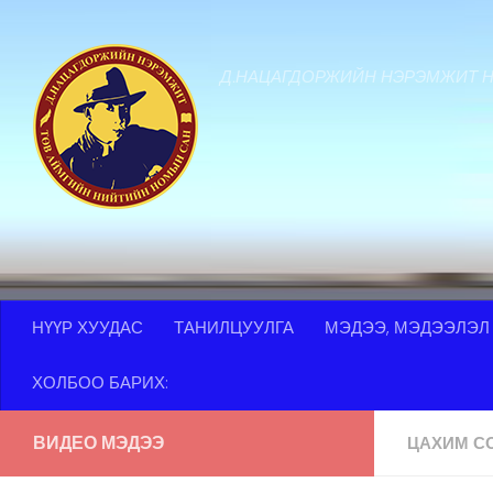
Skip to content
Д.НАЦАГДОРЖИЙН НЭРЭМЖИТ 
НҮҮР ХУУДАС
ТАНИЛЦУУЛГА
МЭДЭЭ, МЭДЭЭЛЭЛ
ХОЛБОО БАРИХ:
ВИДЕО МЭДЭЭ
ЦАХИМ С