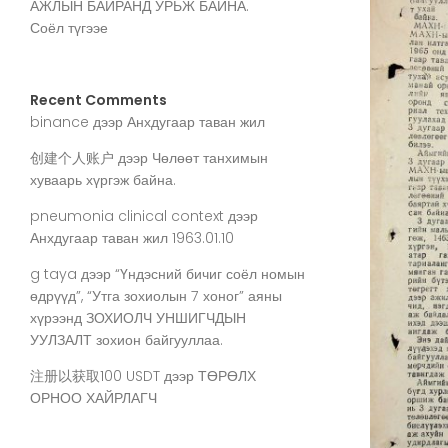
АЖЛЫН БАЙРАНД УРЬЖ БАЙНА.
Соёл түгээе
Recent Comments
binance
дээр
Анхдугаар таван жил
创建个人账户
дээр
Чөлөөт танхимын
хуваарь хүргэж байна.
pneumonia clinical context
дээр
Анхдугаар таван жил 1963.01.10
g taya
дээр
“Үндэсний бичиг соёл номын
өдрүүд”, “Утга зохиолын 7 хоног” аяны
хүрээнд ЗОХИОЛЧ УНШИГЧДЫН
УУЛЗАЛТ зохион байгууллаа.
注册以获取100 USDT
дээр
ТӨРӨЛХ
ОРНОО ХАЙРЛАГЧ