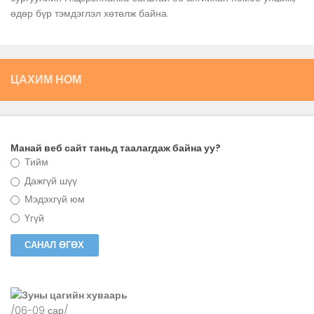
өдөр бүр тэмдэглэл хөтөлж байна.
ЦАХИМ НОМ
Манай веб сайт таньд таалагдаж байна уу?
Тийм
Дажгүй шүү
Мэдэхгүй юм
Үгүй
Зуны цагийн хуваарь
/06-09 сар/