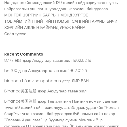
Нацагдоржийн мэндэлсний 120 жилийн ойд зориулсан шүлэг,
найраглалын уншлагын уралдааныг зохион байгууллаа.
МОНГОЛ ЦЭРГИЙН БАЯРЫН МЭНД ХҮРГЭЕ
ТӨВ АЙМГИЙН НИЙТИЙН НОМЫН САНГИЙН АРХИВ-БИЧИГ
ХЭРГИЙН АЖЛЫН БАЙРАНД УРЬЖ БАЙНА.
Соёл түгээе
Recent Comments
8777ielts
дээр
Анхдугаар таван жил 1962.02.19
bet100
дээр
Анхдугаар таван жил 1962.01.25
binance h"anvisningsbonus
дээр
ЛИР ВАН
Binance美国注册
дээр
Анхдугаар таван жил
Binance美国注册
дээр
Төв аймгийн Нийтийн номын сангийн
түүхт 80 жилийн ойг тохиолдуулан, 35 дахь удаагийн “Номын
баяр”-ыг угтан зохион байгуулагдаж буй номын сайн нөхөр
“Өглөөний уншлага” -д Зуунмод сумын Монгени 5-р
сургуулийн П.Цэрэнпагма багштай 3б ангийхан номоо уншиж,