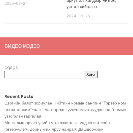
ариутгал, халдваргүйтгэл,
2025-03-24
устгал хийгдлээ.
2024-03-25
ВИДЕО МЭДЭЭ
cgsgs
Хайх
Recent Posts
Цэргийн баярт зориулан Нийтийн номын сангийн “Гэрээр ном
олгох танхим”-аас ” Баатарлаг түүх-номын хуудаснаа “номын
үзэсгэлэн гаргалаа.
Монголын орчин үеийн утга зохиолын үндэслэгч, соён
гэгээрүүлэгч, дорнын их яруу найрагч Дашдоржийн