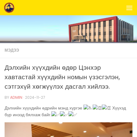
Skip to content
МЭДЭЭ
Дэлхийн хүүхдийн өдөр Цэнхэр
хавтастай хүүхдийн номын үзэсгэлэн,
сэтгэхүй хөгжүүлэх дасгал хийлээ.
BY
ADMIN
·
2024-11-27
Дэлхийн хүүхдийн өдрийн мэнд хүргэе
Хүүхэд
бүр инээд бялхаж байг.