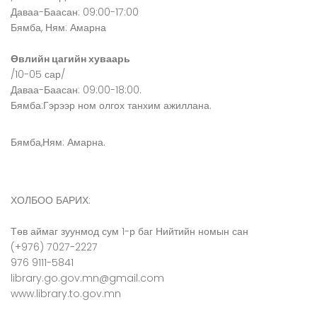
Даваа-Баасан: 09:00-17:00
Бямба, Ням: Амарна
Өвлийн цагийн хуваарь
/10-05 сар/
Даваа-Баасан: 09:00-18:00.
Бямба:Гэрээр ном олгох танхим ажиллана.
Бямба,Ням: Амарна.
ХОЛБОО БАРИХ:
Төв аймаг зуунмод сум 1-р баг Нийтийн номын сан
(+976) 7027-2227
976 9111-5841
library.go.gov.mn@gmail.com
www.library.to.gov.mn