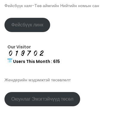
Фейсбүүк хаяг-Төв аймгийн Нийтийн номын сан
Фейсбүүк линк
Our Visitor
Users This Month : 615
Жендерийн мэдэмжтэй төсөвлөлт
Оюунлаг Эмэгтэйчүүд төсөл