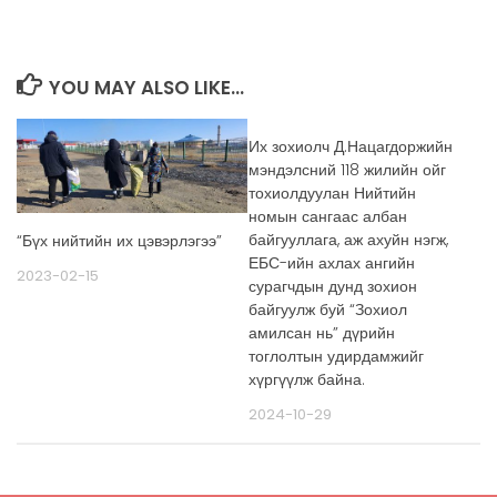
YOU MAY ALSO LIKE...
Их зохиолч Д.Нацагдоржийн
мэндэлсний 118 жилийн ойг
тохиолдуулан Нийтийн
номын сангаас албан
байгууллага, аж ахуйн нэгж,
“Бүх нийтийн их цэвэрлэгээ”
ЕБС-ийн ахлах ангийн
2023-02-15
сурагчдын дунд зохион
байгуулж буй “Зохиол
амилсан нь” дүрийн
тоглолтын удирдамжийг
хүргүүлж байна.
2024-10-29