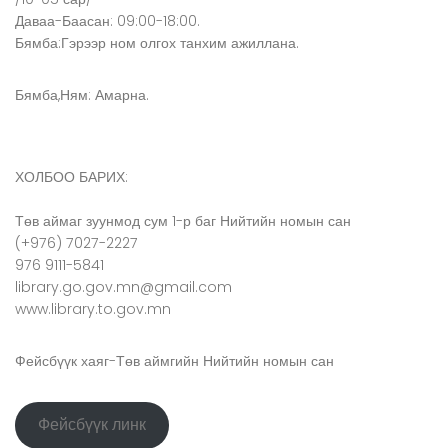
Даваа-Баасан: 09:00-18:00.
Бямба:Гэрээр ном олгох танхим ажиллана.
Бямба,Ням: Амарна.
ХОЛБОО БАРИХ:
Төв аймаг зуунмод сум 1-р баг Нийтийн номын сан
(+976) 7027-2227
976 9111-5841
library.go.gov.mn@gmail.com
www.library.to.gov.mn
Фейсбүүк хаяг-Төв аймгийн Нийтийн номын сан
Фейсбүүк линк