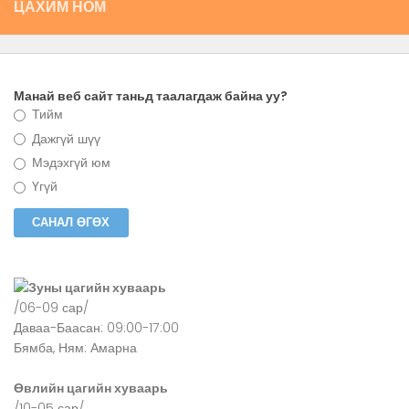
ЦАХИМ НОМ
Манай веб сайт таньд таалагдаж байна уу?
Тийм
Дажгүй шүү
Мэдэхгүй юм
Үгүй
Зуны цагийн хуваарь
/06-09 сар/
Даваа-Баасан: 09:00-17:00
Бямба, Ням: Амарна
Өвлийн цагийн хуваарь
/10-05 сар/