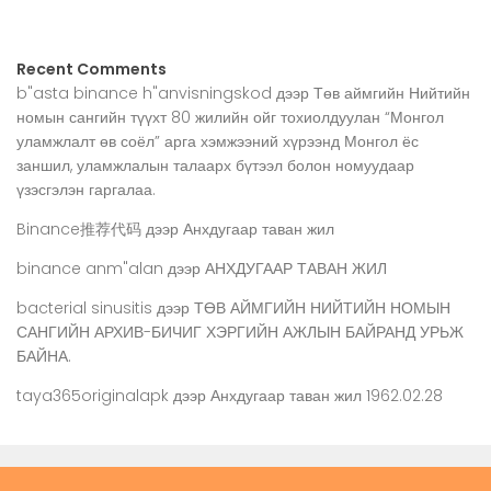
Recent Comments
b"asta binance h"anvisningskod
дээр
Төв аймгийн Нийтийн
номын сангийн түүхт 80 жилийн ойг тохиолдуулан “Монгол
уламжлалт өв соёл” арга хэмжээний хүрээнд Монгол ёс
заншил, уламжлалын талаарх бүтээл болон номуудаар
үзэсгэлэн гаргалаа.
Binance推荐代码
дээр
Анхдугаар таван жил
binance anm"alan
дээр
АНХДУГААР ТАВАН ЖИЛ
bacterial sinusitis
дээр
ТӨВ АЙМГИЙН НИЙТИЙН НОМЫН
САНГИЙН АРХИВ-БИЧИГ ХЭРГИЙН АЖЛЫН БАЙРАНД УРЬЖ
БАЙНА.
taya365originalapk
дээр
Анхдугаар таван жил 1962.02.28