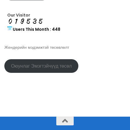
Our Visitor
Users This Month : 448
Жендерийн мэдэмжтэй төсөвлөлт
Оюунлаг Эмэгтэйчүүд төсөл