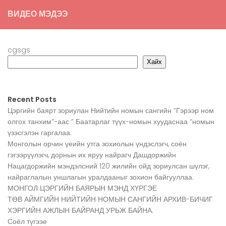
ВИДЕО МЭДЭЭ
cgsgs
Хайх
Recent Posts
Цэргийн баярт зориулан Нийтийн номын сангийн “Гэрээр ном
олгох танхим”-аас ” Баатарлаг түүх-номын хуудаснаа “номын
үзэсгэлэн гаргалаа.
Монголын орчин үеийн утга зохиолын үндэслэгч, соён
гэгээрүүлэгч, дорнын их яруу найрагч Дашдоржийн
Нацагдоржийн мэндэлсний 120 жилийн ойд зориулсан шүлэг,
найраглалын уншлагын уралдааныг зохион байгууллаа.
МОНГОЛ ЦЭРГИЙН БАЯРЫН МЭНД ХҮРГЭЕ
ТӨВ АЙМГИЙН НИЙТИЙН НОМЫН САНГИЙН АРХИВ-БИЧИГ
ХЭРГИЙН АЖЛЫН БАЙРАНД УРЬЖ БАЙНА.
Соёл түгээе