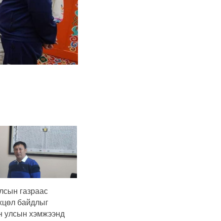
лсын газраас
хцөл байдлыг
н улсын хэмжээнд