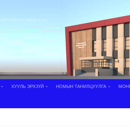
НИЙТИЙН НОМЫН САН
ХУУЛЬ ЭРХЗҮЙ
НОМЫН ТАНИЛЦУУЛГА
МОНГ