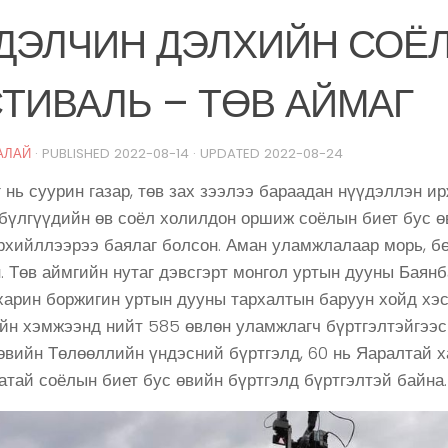
ДЭЛЧИН ДЭЛХИЙН СОЁ
ТИВАЛЬ – ТӨВ АЙМАГ
АЛАЙ
· PUBLISHED
2022-08-14
· UPDATED
2022-08-24
 нь суурин газар, төв зах зээлээ бараадан нүүдэллэн и
 бүлгүүдийн өв соёл холилдон оршиж соёлын биет бус ө
эрхийллээрээ баялаг болсон. Аман уламжлалаар морь, б
. Төв аймгийн нутаг дэвсгэрт монгол уртын дууны Баян
 харин боржигин уртын дууны тархалтын баруун хойд хэс
йн хэмжээнд нийт 585 өвлөн уламжлагч бүртгэлтэйгээс
өвийн Төлөөллийн үндэсний бүртгэлд, 60 нь Яаралтай 
тай соёлын биет бус өвийн бүртгэлд бүртгэлтэй байна.