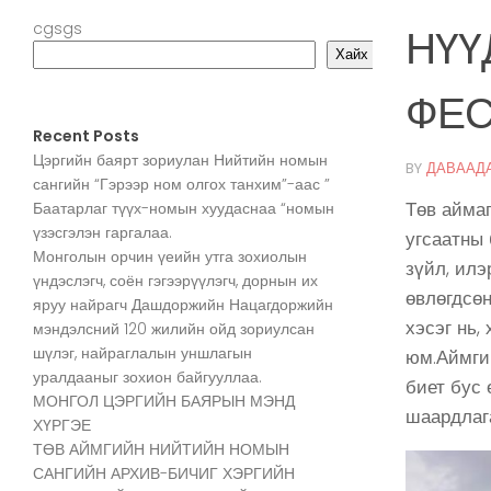
cgsgs
НҮҮ
Хайх
ФЕС
Recent Posts
Цэргийн баярт зориулан Нийтийн номын
BY
ДАВААД
сангийн “Гэрээр ном олгох танхим”-аас ”
Төв аймаг
Баатарлаг түүх-номын хуудаснаа “номын
үзэсгэлэн гаргалаа.
угсаатны
Монголын орчин үеийн утга зохиолын
зүйл, ил
үндэслэгч, соён гэгээрүүлэгч, дорнын их
өвлөгдсөн
яруу найрагч Дашдоржийн Нацагдоржийн
хэсэг нь,
мэндэлсний 120 жилийн ойд зориулсан
шүлэг, найраглалын уншлагын
юм.Аймги
уралдааныг зохион байгууллаа.
биет бус 
МОНГОЛ ЦЭРГИЙН БАЯРЫН МЭНД
шаардлага
ХҮРГЭЕ
ТӨВ АЙМГИЙН НИЙТИЙН НОМЫН
САНГИЙН АРХИВ-БИЧИГ ХЭРГИЙН