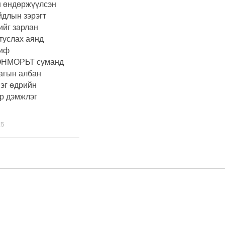
 өндөржүүлсэн
йдлын зэрэгт
йг зарлан
туслах аянд
шиф
НМОРЬТ суманд
агын албан
нэг өдрийн
р дэмжлэг
25