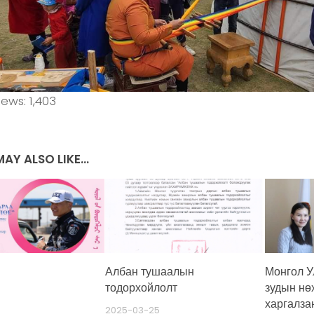
iews:
1,403
AY ALSO LIKE...
Албан тушаалын
Монгол У
тодорхойлолт
зудын нө
харгалза
2025-03-25