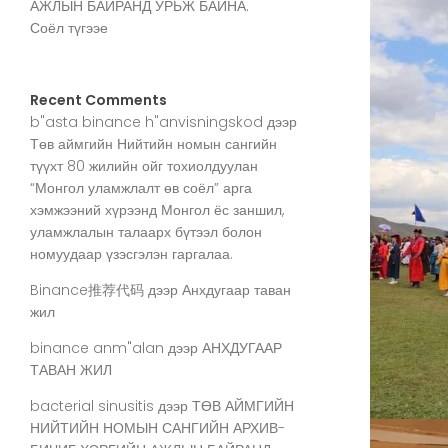
АЖЛЫН БАЙРАНД УРЬЖ БАЙНА.
Соёл түгээе
Recent Comments
b"asta binance h"anvisningskod
дээр
Төв аймгийн Нийтийн номын сангийн
түүхт 80 жилийн ойг тохиолдуулан
“Монгол уламжлалт өв соёл” арга
хэмжээний хүрээнд Монгол ёс заншил,
уламжлалын талаарх бүтээл болон
номуудаар үзэсгэлэн гаргалаа.
Binance推荐代码
дээр
Анхдугаар таван
жил
binance anm"alan
дээр
АНХДУГААР
ТАВАН ЖИЛ
bacterial sinusitis
дээр
ТӨВ АЙМГИЙН
НИЙТИЙН НОМЫН САНГИЙН АРХИВ-