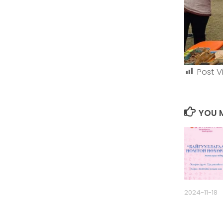
Post V
YOU M
2024-11-18