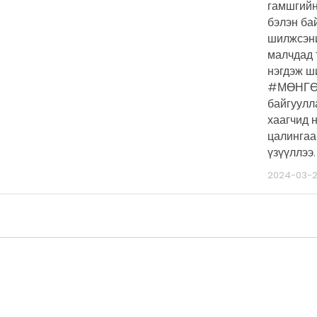
гамшгийн
бэлэн ба
шилжсэни
малчдад 
нэгдэж 
#МӨНГӨ
байгуулл
хаагчид 
цалингаа
үзүүллээ.
2024-03-