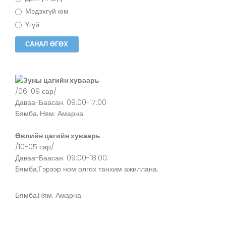
Мэдэхгүй юм
Үгүй
Зуны цагийн хуваарь
/06-09 сар/
Даваа-Баасан: 09:00-17:00
Бямба, Ням: Амарна
Өвлийн цагийн хуваарь
/10-05 сар/
Даваа-Баасан: 09:00-18:00.
Бямба:Гэрээр ном олгох танхим ажиллана.
Бямба,Ням: Амарна.