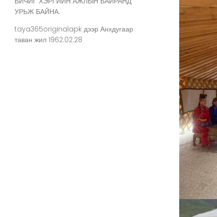
БИЧИГ ХЭРГИЙН АЖЛЫН БАЙРАНД
УРЬЖ БАЙНА.
taya365originalapk
дээр
Анхдугаар
таван жил 1962.02.28