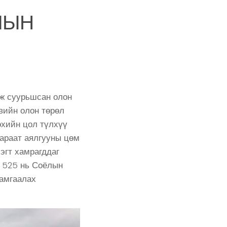
ЛЫН
рж суурьшсан олон
вийн олон төрөл
өхийн цол түлхүү
бараат аялгууны цөм
эгт хамрагддаг
 525 нь Соёлын
хамгаалах