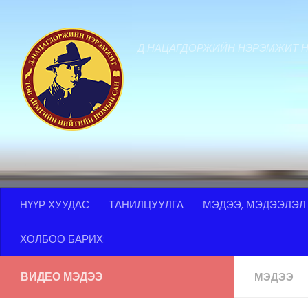
Skip to content
Д.НАЦАГДОРЖИЙН НЭРЭМЖИТ 
НҮҮР ХУУДАС
ТАНИЛЦУУЛГА
МЭДЭЭ, МЭДЭЭЛЭЛ
ХОЛБОО БАРИХ:
ВИДЕО МЭДЭЭ
МЭДЭЭ