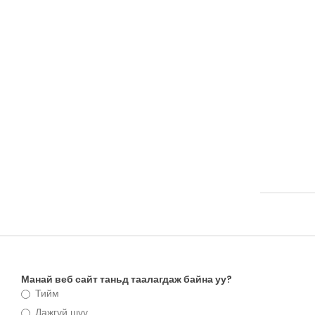
Манай веб сайт таньд таалагдаж байна уу?
Тийм
Дажгүй шүү