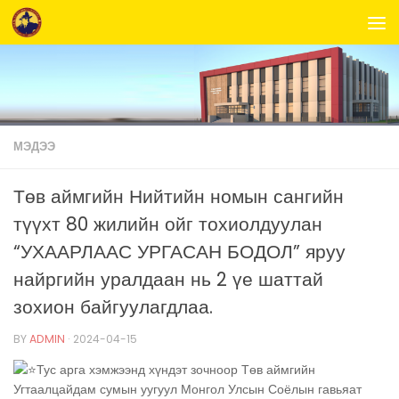
Skip to content
МЭДЭЭ
Төв аймгийн Нийтийн номын сангийн
түүхт 80 жилийн ойг тохиолдуулан
“УХААРЛААС УРГАСАН БОДОЛ” яруу
найргийн уралдаан нь 2 үе шаттай
зохион байгуулагдлаа.
BY
ADMIN
·
2024-04-15
Тус арга хэмжээнд хүндэт зочноор Төв аймгийн
Угтаалцайдам сумын уугуул Монгол Улсын Соёлын гавьяат