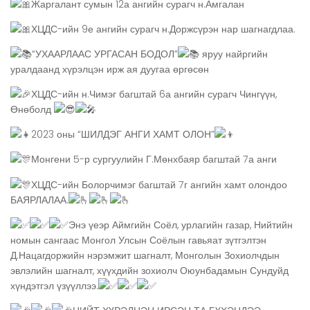
Жаргалант сумын 12а ангийн сурагч н.Амгалан
ХЦДС-ийн 9е ангийн сурагч н.Доржсүрэн нар шагнагдлаа.
“УХААРЛААС УРГАСАН БОДОЛ”
яруу найргийн
уралдаанд хүрэлцэн ирж ая дуугаа өргөсөн
ХЦДС-ийн н.Чимэг багштай 6а ангийн сурагч Чингүүн,
Өнөболд
2023 оны “ШИЛДЭГ АНГИ ХАМТ ОЛОН”
Монгени 5-р сургуулийн Г.Мөнхбаяр багштай 7а анги
ХЦДС-ийн Болорчимэг багштай 7г ангийн хамт олондоо
БАЯРЛАЛАА.
Энэ үеэр Аймгийн Соёл, урлагийн газар, Нийтийн
номын сангаас Монгол Улсын Соёлын гавьяат зүтгэлтэн
Д.Нацагдоржийн нэрэмжит шагналт, Монголын Зохиолчдын
эвлэлийн шагналт, хүүхдийн зохиолч Оюунбадамын Сундуйд
хүндэтгэл үзүүллээ.