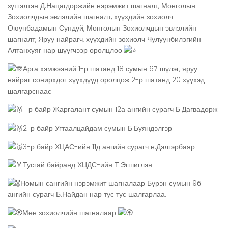
зүтгэлтэн Д.Нацагдоржийн нэрэмжит шагналт, Монголын
Зохиолчдын эвлэлийн шагналт, хүүхдийн зохиолч
Оюунбадамын Сундуй, Монголын Зохиолчдын эвлэлийн
шагналт, Яруу найрагч, хүүхдийн зохиолч Чулуунбилэгийн
Алтанхуяг нар шүүгчээр оролцлоо.
Арга хэмжээний 1-р шатанд 18 сумын 67 шүлэг, яруу
найраг сонирхдог хүүхдүүд оролцож 2-р шатанд 20 хүүхэд
шалгарснаас:
1-р байр Жаргалант сумын 12а ангийн сурагч Б.Дагвадорж
2-р байр Угтаалцайдам сумын Б.Буяндэлгэр
3-р байр ХЦАС-ийн 11д ангийн сурагч н.Дэлгэрбаяр
Тусгай байранд ХЦДС-ийн Т.Эгшиглэн
Номын сангийн нэрэмжит шагналаар Бүрэн сумын 9б
ангийн сурагч Б.Найдан нар тус тус шалгарлаа.
Мөн зохиолчийн шагналаар