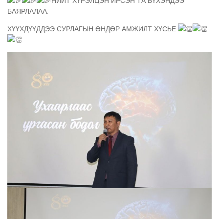
НИЙТ ХҮРЭЛЦЭН ИРСЭН ТА БҮХЭНДЭЭ
БАЯРЛАЛАА.
ХҮҮХДҮҮДДЭЭ СУРЛАГЫН ӨНДӨР АМЖИЛТ ХҮСЬЕ