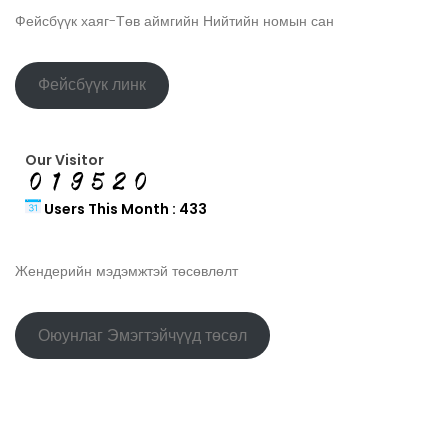
Фейсбүүк хаяг-Төв аймгийн Нийтийн номын сан
Фейсбүүк линк
Our Visitor
Users This Month : 433
Жендерийн мэдэмжтэй төсөвлөлт
Оюунлаг Эмэгтэйчүүд төсөл