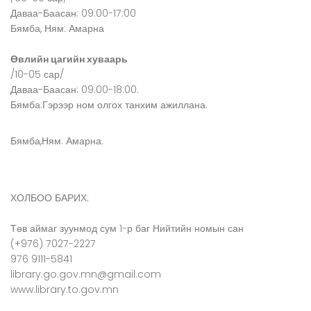
Даваа-Баасан: 09:00-17:00
Бямба, Ням: Амарна
Өвлийн цагийн хуваарь
/10-05 сар/
Даваа-Баасан: 09:00-18:00.
Бямба:Гэрээр ном олгох танхим ажиллана.
Бямба,Ням: Амарна.
ХОЛБОО БАРИХ:
Төв аймаг зуунмод сум 1-р баг Нийтийн номын сан
(+976) 7027-2227
976 9111-5841
library.go.gov.mn@gmail.com
www.library.to.gov.mn