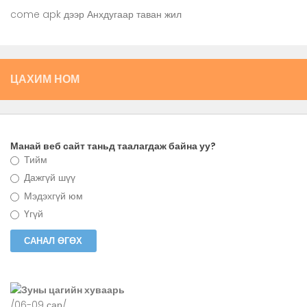
come apk
дээр
Анхдугаар таван жил
ЦАХИМ НОМ
Манай веб сайт таньд таалагдаж байна уу?
Тийм
Дажгүй шүү
Мэдэхгүй юм
Үгүй
Зуны цагийн хуваарь
/06-09 сар/