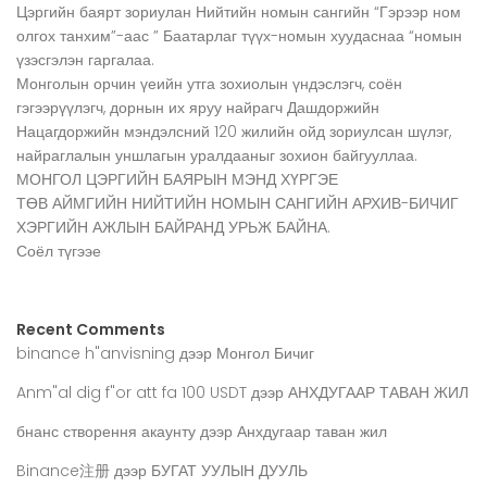
Цэргийн баярт зориулан Нийтийн номын сангийн “Гэрээр ном
олгох танхим”-аас ” Баатарлаг түүх-номын хуудаснаа “номын
үзэсгэлэн гаргалаа.
Монголын орчин үеийн утга зохиолын үндэслэгч, соён
гэгээрүүлэгч, дорнын их яруу найрагч Дашдоржийн
Нацагдоржийн мэндэлсний 120 жилийн ойд зориулсан шүлэг,
найраглалын уншлагын уралдааныг зохион байгууллаа.
МОНГОЛ ЦЭРГИЙН БАЯРЫН МЭНД ХҮРГЭЕ
ТӨВ АЙМГИЙН НИЙТИЙН НОМЫН САНГИЙН АРХИВ-БИЧИГ
ХЭРГИЙН АЖЛЫН БАЙРАНД УРЬЖ БАЙНА.
Соёл түгээе
Recent Comments
binance h"anvisning
дээр
Монгол Бичиг
Anm"al dig f"or att fa 100 USDT
дээр
АНХДУГААР ТАВАН ЖИЛ
бнанс створення акаунту
дээр
Анхдугаар таван жил
Binance注册
дээр
БУГАТ УУЛЫН ДУУЛЬ