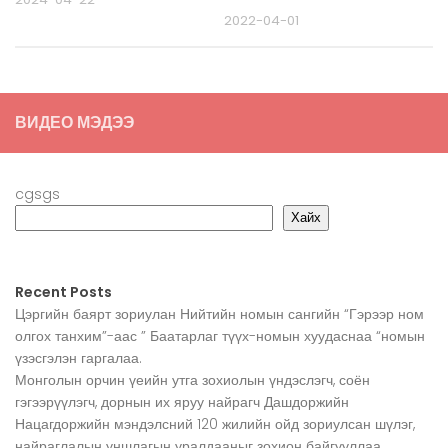
2022-04-01
ВИДЕО МЭДЭЭ
cgsgs
Хайх
Recent Posts
Цэргийн баярт зориулан Нийтийн номын сангийн “Гэрээр ном
олгох танхим”-аас ” Баатарлаг түүх-номын хуудаснаа “номын
үзэсгэлэн гаргалаа.
Монголын орчин үеийн утга зохиолын үндэслэгч, соён
гэгээрүүлэгч, дорнын их яруу найрагч Дашдоржийн
Нацагдоржийн мэндэлсний 120 жилийн ойд зориулсан шүлэг,
найраглалын уншлагын уралдааныг зохион байгууллаа.