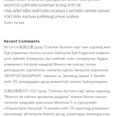
МОНГОЛ ЦЭРГИЙН БАЯРЫН МЭНД ХҮРГЭЕ
ТӨВ АЙМГИЙН НИЙТИЙН НОМЫН САНГИЙН АРХИВ-БИЧИГ
ХЭРГИЙН АЖЛЫН БАЙРАНД УРЬЖ БАЙНА.
Соёл түгээе
Recent Comments
Binance美国注册
дээр
“Соёлын бүтээлч сар” аян хүрээнд жил
бүр уламжлал болгон зохион байгуулж буй Үндэсний нэгдмэл
үнэт зүйлийг бэхжүүлэх, бүх нийтийг соён гэгээрүүлэх, Ардын
уламжлалт тоглоом наадгай Монгол өв соёлыг түгээн
дэлгэрүүлэх, сурталчлан таниулж сургах, өвлүүлэх зорилгоор
“МОНГОЛ БАХАРХАЛ” тэмцээн нь Зуунмод сумын 6 багийн
нийт 96 ахмадуудын дунд амжилттай зохион байгуулагдлаа.
注册以获取100 USDT
дээр
“Соёлын бүтээлч сар” аяны хүрээнд
“Монгол өв соёлоо эрхэмлэн дээдлэе” номын болон оньсон
тоглоом наадгайн үзэсгэлэнг Монгени 5-р сургуулийн
н.Нарангэрэл багштай 7в ангийн нийт 28 сурагчид, уншлагын
танхимаар үйлчлүүлж байгаа иргэд, уншигчдад танилцууллаа.