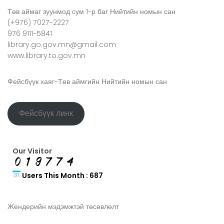
Төв аймаг зуунмод сум 1-р баг Нийтийн номын сан
(+976) 7027-2227
976 9111-5841
library.go.gov.mn@gmail.com
www.library.to.gov.mn
Фейсбүүк хаяг-Төв аймгийн Нийтийн номын сан
Фейсбүүк линк
Our Visitor
Users This Month : 687
Жендерийн мэдэмжтэй төсөвлөлт