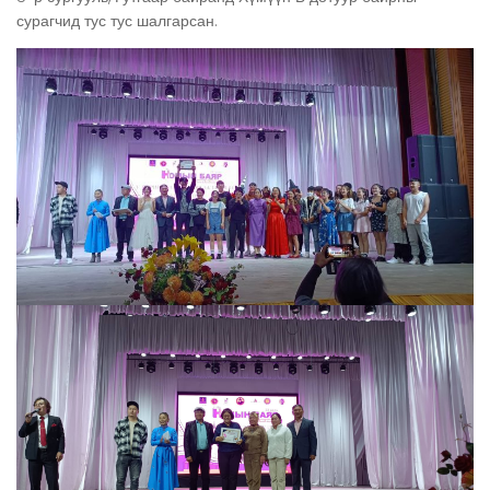
сурагчид тус тус шалгарсан.