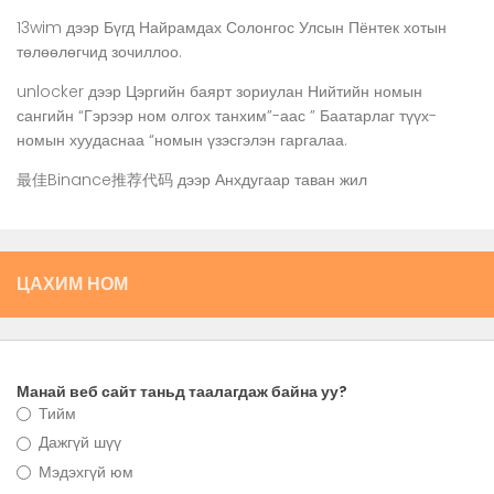
13wim
дээр
Бүгд Найрамдах Солонгос Улсын Пёнтек хотын
төлөөлөгчид зочиллоо.
unlocker
дээр
Цэргийн баярт зориулан Нийтийн номын
сангийн “Гэрээр ном олгох танхим”-аас ” Баатарлаг түүх-
номын хуудаснаа “номын үзэсгэлэн гаргалаа.
最佳Binance推荐代码
дээр
Анхдугаар таван жил
ЦАХИМ НОМ
Манай веб сайт таньд таалагдаж байна уу?
Тийм
Дажгүй шүү
Мэдэхгүй юм