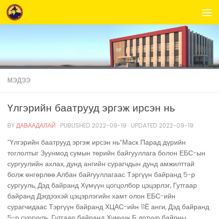
Skip to content
МЭДЭЭ
Үлгэрийн баатрууд эргэж ирсэн нь
BY
ДАВААДАЛАЙ
· PUBLISHED
2022-09-19
· UPDATED
2022-09-19
”Үлгэрийн баатрууд эргэж ирсэн нь”Маск Парад дүрийн
тоглолтыг Зуунмод сумын төрийн байгууллага болон ЕБС-ын
сургуулийн ахлах, дунд ангийн сурагчдын дунд амжилттай
болж өнгөрлөө.Албан байгууллагаас Тэргүүн байранд 5-р
сургууль, Дэд байранд Хүмүүн цогцолбор цэцэрлэг, Гутгаар
байранд Дэгдээхэй цэцэрлэгийн хамт олон ЕБС-ийн
сурагчидаас Тэргүүн байранд ХЦАС-ийн 11Ё анги, Дэд байранд
5-р сургууль, Гутгаар байранд Хүмүүн Б дотуур байрны