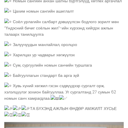
Номын сангийн анхан шатны бүртгэлүүд, хөтлөх аргачлал
Цахим номын сангийн ашиглалт
Соёл урлагийн салбарт дэвшүүлсэн бодлого зорилт мөн
“Үндэсний бичиг соёлын жил”-ийн хүрээнд хийгдэх ажлын
талаарх танилцуулга
Залуучуудын манлайлал, оролцоо
Харилцах ур чадварыг хөгжүүлэх
Сум, сургуулийн номын санчийн туршлага
Байгууллагын стандарт ба арга зүй
Хувь хүний хөгжил гэсэн сэдвүүдээр сургалт орж,
хэлэлцүүлэг зохион байгууллаа. Уг сургалтанд 27 сумын 62
номын санч хамрагдлаа.
ТА БҮХЭНД АЖЛЫН ӨНДӨР АМЖИЛТ ХҮСЬЕ