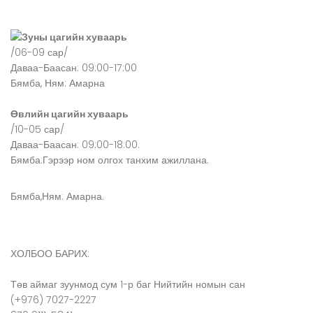
Зуны цагийн хуваарь
/06-09 сар/
Даваа-Баасан: 09:00-17:00
Бямба, Ням: Амарна
Өвлийн цагийн хуваарь
/10-05 сар/
Даваа-Баасан: 09:00-18:00.
Бямба:Гэрээр ном олгох танхим ажиллана.
Бямба,Ням: Амарна.
ХОЛБОО БАРИХ:
Төв аймаг зуунмод сум 1-р баг Нийтийн номын сан
(+976) 7027-2227