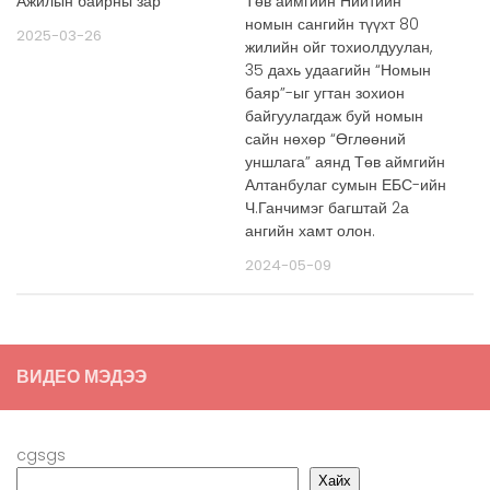
Ажилын байрны зар
Төв аймгийн Нийтийн
номын сангийн түүхт 80
2025-03-26
жилийн ойг тохиолдуулан,
35 дахь удаагийн “Номын
баяр”-ыг угтан зохион
байгуулагдаж буй номын
сайн нөхөр “Өглөөний
уншлага” аянд Төв аймгийн
Алтанбулаг сумын ЕБС-ийн
Ч.Ганчимэг багштай 2а
ангийн хамт олон.
2024-05-09
ВИДЕО МЭДЭЭ
cgsgs
Хайх