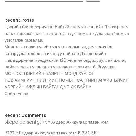
Recent Posts
Цэргийн баярт зориулан Нийтийн номын сангийн “Гэрээр ном
олгох танхим”-аас ” Баатарлаг түүх-номын хуудаснаа “номын
үзэсгэлэн гаргалаа.
Монголын орчин үеийн утга зохиолын үндэслэгч, соён
гэгээрүүлэгч, дорнын их яруу найрагч Дашдоржийн
Нацагдоржийн мэндэлсний 120 жилийн ойд зориулсан шүлэг,
найраглалын уншлагын уралдааныг зохион байгууллаа.
МОНГОЛ ЦЭРГИЙН БАЯРЫН МЭНД ХҮРГЭЕ
ТӨВ АЙМГИЙН НИЙТИЙН НОМЫН САНГИЙН АРХИВ-БИЧИГ
ХЭРГИЙН АЖЛЫН БАЙРАНД УРЬЖ БАЙНА.
Соёл түгээе
Recent Comments
Skapa personligt konto
дээр
Анхдугаар таван жил
8777ielts
дээр
Анхдугаар таван жил 1962.02.19