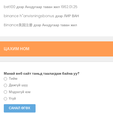
bet100
дээр
Анхдугаар таван жил 1962.01.25
binance h"anvisningsbonus
дээр
ЛИР ВАН
Binance美国注册
дээр
Анхдугаар таван жил
ЦАХИМ НОМ
Манай веб сайт таньд таалагдаж байна уу?
Тийм
Дажгүй шүү
Мэдэхгүй юм
Үгүй