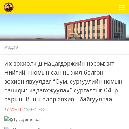
Skip to content
МЭДЭЭ
Их зохиолч Д.Нацагдоржийн нэрэмжит
Нийтийн номын сан нь жил болгон
зохион явуулдаг “Сум, сургуулийн номын
санчдыг чадавхжуулах” сургалтыг 04-р
сарын 18-ны өдөр зохион байгууллаа.
BY
ADMIN
·
2024-04-22
Тус сургалтаар: