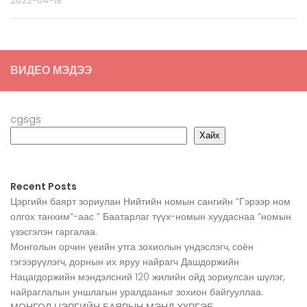
2022-04-19
ВИДЕО МЭДЭЭ
cgsgs
Хайх
Recent Posts
Цэргийн баярт зориулан Нийтийн номын сангийн “Гэрээр ном
олгох танхим”-аас ” Баатарлаг түүх-номын хуудаснаа “номын
үзэсгэлэн гаргалаа.
Монголын орчин үеийн утга зохиолын үндэслэгч, соён
гэгээрүүлэгч, дорнын их яруу найрагч Дашдоржийн
Нацагдоржийн мэндэлсний 120 жилийн ойд зориулсан шүлэг,
найраглалын уншлагын уралдааныг зохион байгууллаа.