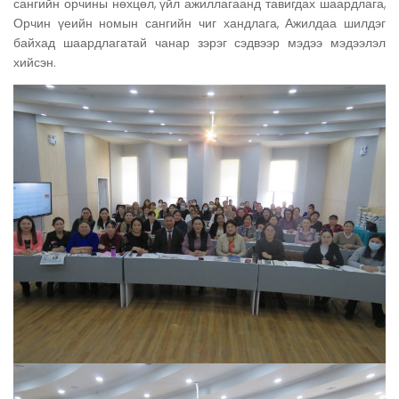
сангийн орчины нөхцөл, үйл ажиллагаанд тавигдах шаардлага,
Орчин үеийн номын сангийн чиг хандлага, Ажилдаа шилдэг
байхад шаардлагатай чанар зэрэг сэдвээр мэдээ мэдээлэл
хийсэн.