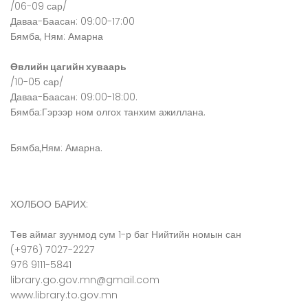
/06-09 сар/
Даваа-Баасан: 09:00-17:00
Бямба, Ням: Амарна
Өвлийн цагийн хуваарь
/10-05 сар/
Даваа-Баасан: 09:00-18:00.
Бямба:Гэрээр ном олгох танхим ажиллана.
Бямба,Ням: Амарна.
ХОЛБОО БАРИХ:
Төв аймаг зуунмод сум 1-р баг Нийтийн номын сан
(+976) 7027-2227
976 9111-5841
library.go.gov.mn@gmail.com
www.library.to.gov.mn