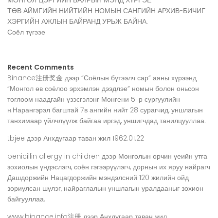
МОНГОЛ ЦЭРГИЙН БАЯРЫН МЭНД ХҮРГЭЕ
ТӨВ АЙМГИЙН НИЙТИЙН НОМЫН САНГИЙН АРХИВ-БИЧИГ
ХЭРГИЙН АЖЛЫН БАЙРАНД УРЬЖ БАЙНА.
Соёл түгээе
Recent Comments
Binance注册奖金
дээр
“Соёлын бүтээлч сар” аяны хүрээнд
“Монгол өв соёлоо эрхэмлэн дээдлэе” номын болон оньсон
тоглоом наадгайн үзэсгэлэнг Монгени 5-р сургуулийн
н.Нарангэрэл багштай 7в ангийн нийт 28 сурагчид, уншлагын
танхимаар үйлчлүүлж байгаа иргэд, уншигчдад танилцууллаа.
tbjee
дээр
Анхдугаар таван жил 1962.01.22
penicillin allergy in children
дээр
Монголын орчин үеийн утга
зохиолын үндэслэгч, соён гэгээрүүлэгч, дорнын их яруу найрагч
Дашдоржийн Нацагдоржийн мэндэлсний 120 жилийн ойд
зориулсан шүлэг, найраглалын уншлагын уралдааныг зохион
байгууллаа.
www.binance.info注册
дээр
Анхдугаар таван жил