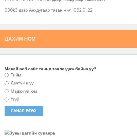
990k3
дээр
Анхдугаар таван жил 1962.01.22
ЦАХИМ НОМ
Манай веб сайт таньд таалагдаж байна уу?
Тийм
Дажгүй шүү
Мэдэхгүй юм
Үгүй
Зуны цагийн хуваарь