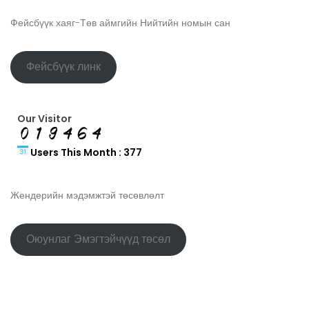
Фейсбүүк хаяг-Төв аймгийн Нийтийн номын сан
Фейсбүүк линк
Our Visitor
Users This Month : 377
Жендерийн мэдэмжтэй төсөвлөлт
Оюунлаг Эмэгтэйчүүд төсөл