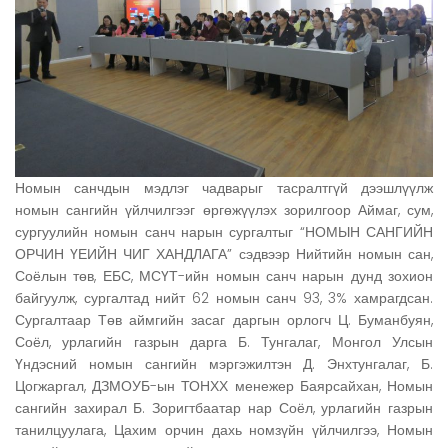
Номын санчдын мэдлэг чадварыг тасралтгүй дээшлүүлж
номын сангийн үйлчилгээг өргөжүүлэх зорилгоор Аймаг, сум,
сургуулийн номын санч нарын сургалтыг “НОМЫН САНГИЙН
ОРЧИН ҮЕИЙН ЧИГ ХАНДЛАГА” сэдвээр Нийтийн номын сан,
Соёлын төв, ЕБС, МСҮТ-ийн номын санч нарын дунд зохион
байгуулж, сургалтад нийт 62 номын санч 93, 3% хамрагдсан.
Сургалтаар Төв аймгийн засаг даргын орлогч Ц. Буманбуян,
Соёл, урлагийн газрын дарга Б. Тунгалаг, Монгол Улсын
Үндэсний номын сангийн мэргэжилтэн Д. Энхтунгалаг, Б.
Цогжаргал, ДЗМОУБ-ын ТОНХХ менежер Баярсайхан, Номын
сангийн захирал Б. Зоригтбаатар нар Соёл, урлагийн газрын
танилцуулага, Цахим орчин дахь номзүйн үйлчилгээ, Номын